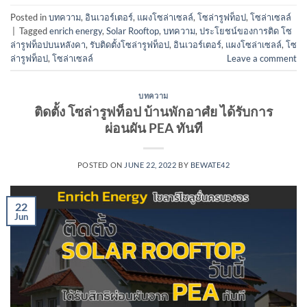
Posted in
บทความ
,
อินเวอร์เตอร์
,
แผงโซล่าเซลล์
,
โซล่ารูฟท็อป
,
โซล่าเซลล์
|
Tagged
enrich energy
,
Solar Rooftop
,
บทความ
,
ประโยชน์ของการติด โซ
ล่ารูฟท็อปบนหลังคา
,
รับติดตั้งโซล่ารูฟท็อป
,
อินเวอร์เตอร์
,
แผงโซล่าเซลล์
,
โซ
ล่ารูฟท็อป
,
โซล่าเซลล์
Leave a comment
บทความ
ติดตั้ง โซล่ารูฟท็อป บ้านพักอาศํย ได้รับการ
ผ่อนผัน PEA ทันที
POSTED ON
JUNE 22, 2022
BY
BEWATE42
22
Jun