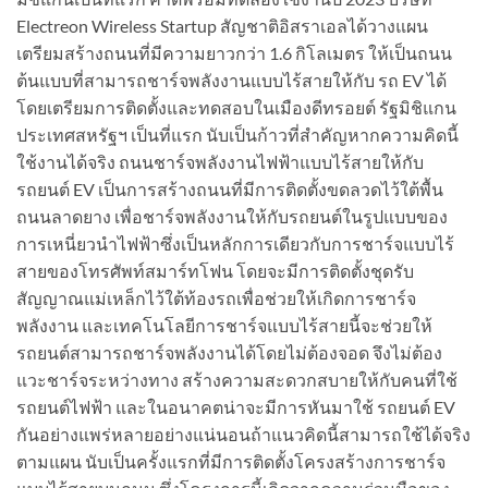
Electreon Wireless Startup สัญชาติอิสราเอลได้วางแผน
เตรียมสร้างถนนที่มีความยาวกว่า 1.6 กิโลเมตร ให้เป็นถนน
ต้นแบบที่สามารถชาร์จพลังงานแบบไร้สายให้กับ รถ EV ได้
โดยเตรียมการติดตั้งและทดสอบในเมืองดีทรอยต์ รัฐมิชิแกน
ประเทศสหรัฐฯ เป็นที่แรก นับเป็นก้าวที่สำคัญหากความคิดนี้
ใช้งานได้จริง ถนนชาร์จพลังงานไฟฟ้าแบบไร้สายให้กับ
รถยนต์ EV เป็นการสร้างถนนที่มีการติดตั้งขดลวดไว้ใต้พื้น
ถนนลาดยาง เพื่อชาร์จพลังงานให้กับรถยนต์ในรูปแบบของ
การเหนี่ยวนำไฟฟ้าซึ่งเป็นหลักการเดียวกับการชาร์จแบบไร้
สายของโทรศัพท์สมาร์ทโฟน โดยจะมีการติดตั้งชุดรับ
สัญญาณแม่เหล็กไว้ใต้ท้องรถเพื่อช่วยให้เกิดการชาร์จ
พลังงาน และเทคโนโลยีการชาร์จแบบไร้สายนี้จะช่วยให้
รถยนต์สามารถชาร์จพลังงานได้โดยไม่ต้องจอด จึงไม่ต้อง
แวะชาร์จระหว่างทาง สร้างความสะดวกสบายให้กับคนที่ใช้
รถยนต์ไฟฟ้า และในอนาคตน่าจะมีการหันมาใช้ รถยนต์ EV
กันอย่างแพร่หลายอย่างแน่นอนถ้าแนวคิดนี้สามารถใช้ได้จริง
ตามแผน นับเป็นครั้งแรกที่มีการติดตั้งโครงสร้างการชาร์จ
แบบไร้สายบนถนน ซึ่งโครงการนี้เกิดจากความร่วมมือของ