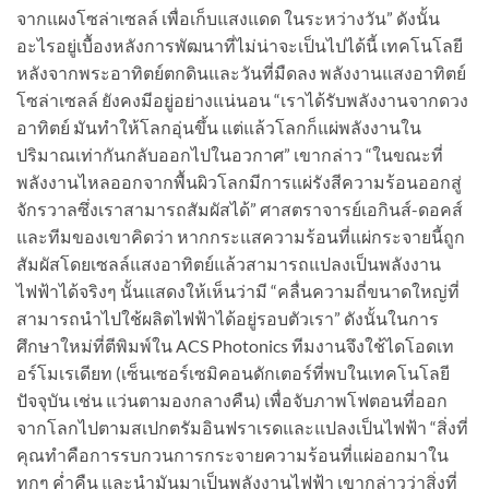
จากแผงโซล่าเซลล์ เพื่อเก็บแสงแดด ในระหว่างวัน” ดังนั้น
อะไรอยู่เบื้องหลังการพัฒนาที่ไม่น่าจะเป็นไปได้นี้ เทคโนโลยี
หลังจากพระอาทิตย์ตกดินและวันที่มืดลง พลังงานแสงอาทิตย์
โซล่าเซลล์ ยังคงมีอยู่อย่างแน่นอน “เราได้รับพลังงานจากดวง
อาทิตย์ มันทำให้โลกอุ่นขึ้น แต่แล้วโลกก็แผ่พลังงานใน
ปริมาณเท่ากันกลับออกไปในอวกาศ” เขากล่าว “ในขณะที่
พลังงานไหลออกจากพื้นผิวโลกมีการแผ่รังสีความร้อนออกสู่
จักรวาลซึ่งเราสามารถสัมผัสได้” ศาสตราจารย์เอกินส์-ดอคส์
และทีมของเขาคิดว่า หากกระแสความร้อนที่แผ่กระจายนี้ถูก
สัมผัสโดยเซลล์แสงอาทิตย์แล้วสามารถแปลงเป็นพลังงาน
ไฟฟ้าได้จริงๆ นั้นแสดงให้เห็นว่ามี “คลื่นความถี่ขนาดใหญ่ที่
สามารถนำไปใช้ผลิตไฟฟ้าได้อยู่รอบตัวเรา” ดังนั้นในการ
ศึกษาใหม่ที่ตีพิมพ์ใน ACS Photonics ทีมงานจึงใช้ไดโอดเท
อร์โมเรเดียท (เซ็นเซอร์เซมิคอนดักเตอร์ที่พบในเทคโนโลยี
ปัจจุบัน เช่น แว่นตามองกลางคืน) เพื่อจับภาพโฟตอนที่ออก
จากโลกไปตามสเปกตรัมอินฟราเรดและแปลงเป็นไฟฟ้า “สิ่งที่
คุณทำคือการรบกวนการกระจายความร้อนที่แผ่ออกมาใน
ทุกๆ ค่ำคืน และนำมันมาเป็นพลังงานไฟฟ้า เขากล่าวว่าสิ่งที่