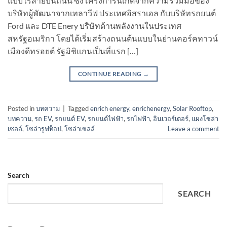
บริษัทผู้พัฒนาจากเทลาวีฟ ประเทศอิสราเอล กับบริษัทรถยนต์
Ford และ DTE Enery บริษัทด้านพลังงานในประเทศ
สหรัฐอเมริกา โดยได้เริ่มสร้างถนนต้นแบบในย่านคอร์คทาวน์
เมืองดีทรอยต์ รัฐมิชิแกนเป็นที่แรก […]
CONTINUE READING
→
Posted in
บทความ
|
Tagged
enrich energy
,
enrichenergy
,
Solar Rooftop
,
บทความ
,
รถ EV
,
รถยนต์ EV
,
รถยนต์ไฟฟ้า
,
รถไฟฟ้า
,
อินเวอร์เตอร์
,
แผงโซล่า
เซลล์
,
โซล่ารูฟท็อป
,
โซล่าเซลล์
Leave a comment
Search
SEARCH