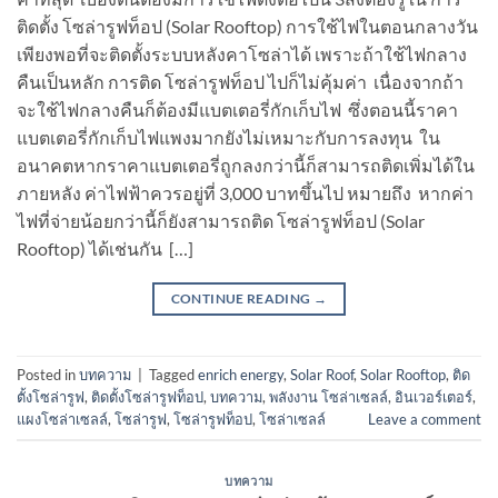
ติดตั้ง โซล่ารูฟท็อป (Solar Rooftop) การใช้ไฟในตอนกลางวัน
เพียงพอที่จะติดตั้งระบบหลังคาโซล่าได้ เพราะถ้าใช้ไฟกลาง
คืนเป็นหลัก การติด โซล่ารูฟท็อป ไปก็ไม่คุ้มค่า เนื่องจากถ้า
จะใช้ไฟกลางคืนก็ต้องมีแบตเตอรี่กักเก็บไฟ ซึ่งตอนนี้ราคา
แบตเตอรี่กักเก็บไฟแพงมากยังไม่เหมาะกับการลงทุน ใน
อนาคตหากราคาแบตเตอรี่ถูกลงกว่านี้ก็สามารถติดเพิ่มได้ใน
ภายหลัง ค่าไฟฟ้าควรอยู่ที่ 3,000 บาทขึ้นไป หมายถึง หากค่า
ไฟที่จ่ายน้อยกว่านี้ก็ยังสามารถติด โซล่ารูฟท็อป (Solar
Rooftop) ได้เช่นกัน […]
CONTINUE READING
→
Posted in
บทความ
|
Tagged
enrich energy
,
Solar Roof
,
Solar Rooftop
,
ติด
ตั้งโซล่ารูฟ
,
ติดตั้งโซล่ารูฟท็อป
,
บทความ
,
พลังงาน โซล่าเซลล์
,
อินเวอร์เตอร์
,
แผงโซล่าเซลล์
,
โซล่ารูฟ
,
โซล่ารูฟท็อป
,
โซล่าเซลล์
Leave a comment
บทความ