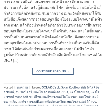
การ ตลอดจนยื่นคำเสนอขอขายไฟฟ้า และติดตามผลการ
พิจารณา ทั้งนี้สำหรับผู้ยื่นขอผลิตไฟฟ้าที่เครื่องกำเนิดไฟฟ้ามี
กำลังการผลิตติดตั้งรวมกันมากกว่า 6 เมกะวัตต์หลังจากได้รับ
หนังสือแจ้งผลการตรวจสอบจุดเชื่อมโยงระบบโครงข่ายไฟฟ้า
จาก กฟภ. แล้วต้องนำหนังสือดังกล่าวไปประกอบการยื่นตรวจ
สอบจุดเชื่อมโยงระบบโครงข่ายไฟฟ้ากับ กฟผ. และในขั้นตอน
การยื่นคำเสนอขอขายไฟฟ้าต้องนำหนังสือแจ้งผลการตรวจ
สอบจุดเชื่อมโยงมาประกอบการยื่นด้วย ประเด็นของวันนี้คือ
กฟภ. ได้ผ่อนผันข้อกำหนดการเชื่อมต่อระบบไฟฟ้า โซล่า
รูฟท็อป บ้านพักอาศํย หากมีกำลังผลิตติดตั้ง แผงโซล่าเซลล์ ไม่
เกิน 5 […]
CONTINUE READING
→
Posted in
บทความ
|
Tagged
SOLAR CELL
,
Solar Rooftop
,
สปอร์ตไลท์โซ
ล่าเซลล์
,
อินเวอร์เตอร์
,
แผง โซ ล่า เซลล์แต่ละชนิด
,
แผงโซล่าเซลล์
,
แผงโซ
ล่าเซลล์ mono half cell ดีไหม
,
แผงโซล่าเซลล์ โมโน ราคา
,
แผงโซล่าเซลล์
ขนาดเล็ก
,
แผงโซล่าเซลล์ที่เหมาะกับประเทศไทย
,
แผงโซล่าเซลล์มีกี่แบบ
,