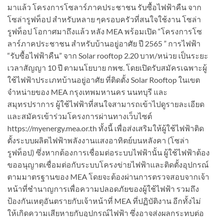
มาแล้ว โครงการโซลาร์ภาคประชาชน รับซื้อไฟฟ้าคืน จาก
โซล่ารูฟท็อป สำหรับหลาย ๆครอบครัวที่สนใจใช้งาน โซล่า
รูฟท็อป โอกาศมาถึงแล้ว หลัง MEA พร้อมเปิด “โครงการโซ
ลาร์ภาคประชาชน สำหรับบ้านอยู่อาศัย ปี 2565 ” การไฟฟ้า
“รับซื้อไฟฟ้าคืน” จาก Solar rooftop 2.20 บาท/หน่วย เป็นระยะ
เวลาสัญญา 10 ปี ตามนโยบาย กพช. โดยเปิดรับสมัครเฉพาะผู้
ใช้ไฟฟ้าประเภทบ้านอยู่อาศัย ที่ติดตั้ง Solar Rooftop ในเขต
จำหน่ายของ MEA กรุงเทพมหานคร นนทบุรี และ
สมุทรปราการ ผู้ใช้ไฟฟ้าที่สนใจสามารถเข้าไปดูรายละเอียด
และสมัครเข้าร่วมโครงการผ่านทางเว็บไซต์
https://myenergy.mea.or.th ทั้งนี้ เพื่อส่งเสริมให้ผู้ใช้ไฟฟ้าติด
ตั้งระบบผลิตไฟฟ้าพลังงานแสงอาทิตย์บนหลังคา (โซล่า
รูฟท็อป) ซึ่งหากต้องการเชื่อมต่อระบบไฟฟ้านั้น ผู้ใช้ไฟฟ้าต้อง
ขออนุญาตเชื่อมต่อกับระบบโครงข่ายไฟฟ้าและติดตั้งอุปกรณ์
ตามมาตรฐานของ MEA โดยจะต้องผ่านการตรวจสอบจากเจ้า
หน้าที่ชำนาญการเพื่อความปลอดภัยของผู้ใช้ไฟฟ้า รวมถึง
ป้องกันเหตุอันตรายกับเจ้าหน้าที่ MEA ที่ปฏิบัติงาน อีกทั้งไม่
ให้เกิดความเสียหายกับอุปกรณ์ไฟฟ้า ซึ่งอาจส่งผลกระทบต่อ