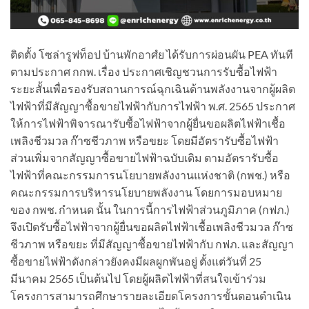
ติดตั้ง โซล่ารูฟท็อป บ้านพักอาศํย ได้รับการผ่อนผัน PEA ทันที
ตามประกาศ กกพ. เรื่อง ประกาศเชิญชวนการรับซื้อไฟฟ้า
ระยะสั้นเพื่อรองรับสถานการณ์ฉุกเฉินด้านพลังงานจากผู้ผลิต
ไฟฟ้าที่มีสัญญาซื้อขายไฟฟ้ากับการไฟฟ้า พ.ศ. 2565 ประกาศ
ให้การไฟฟ้าพิจารณารับซื้อไฟฟ้าจากผู้ยื่นขอผลิตไฟฟ้าเชื้อ
เพลิงชีวมวล ก๊าซชีวภาพ หรือขยะ โดยมีอัตรารับซื้อไฟฟ้า
ส่วนเพิ่มจากสัญญาซื้อขายไฟฟ้าฉบับเดิม ตามอัตรารับซื้อ
ไฟฟ้าที่คณะกรรมการนโยบายพลังงานแห่งชาติ (กพช.) หรือ
คณะกรรมการบริหารนโยบายพลังงาน โดยการมอบหมาย
ของ กพช. กำหนด นั้น ในการนี้การไฟฟ้าส่วนภูมิภาค (กฟภ.)
จึงเปิดรับซื้อไฟฟ้าจากผู้ยื่นขอผลิตไฟฟ้าเชื้อเพลิงชีวมวล ก๊าซ
ชีวภาพ หรือขยะ ที่มีสัญญาซื้อขายไฟฟ้ากับ กฟภ. และสัญญา
ซื้อขายไฟฟ้าดังกล่าวยังคงมีผลผูกพันอยู่ ตั้งแต่วันที่ 25
มีนาคม 2565 เป็นต้นไป โดยผู้ผลิตไฟฟ้าที่สนใจเข้าร่วม
โครงการสามารถศึกษารายละเอียดโครงการขั้นตอนดำเนิน