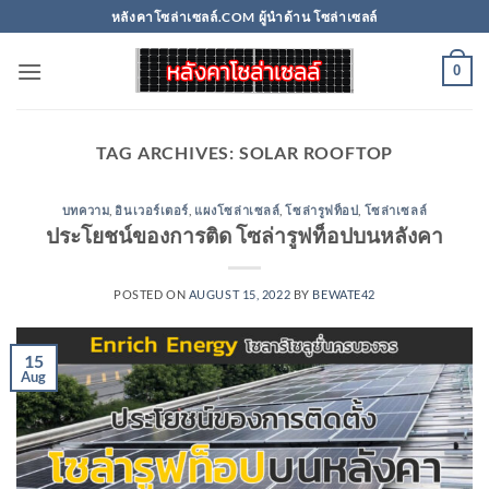
Skip
หลังคาโซล่าเซลล์.COM ผู้นำด้าน โซล่าเซลล์
to
content
0
TAG ARCHIVES:
SOLAR ROOFTOP
บทความ
,
อินเวอร์เตอร์
,
แผงโซล่าเซลล์
,
โซล่ารูฟท็อป
,
โซล่าเซลล์
ประโยชน์ของการติด โซล่ารูฟท็อปบนหลังคา
POSTED ON
AUGUST 15, 2022
BY
BEWATE42
15
Aug