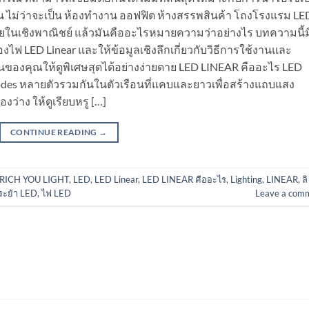
้น ไม่ว่าจะเป็น ห้องทำงาน ออฟฟิต ห้างสรรพสินค้า โถงโรงแรม LE
เชิงพาณิชย์ แล้วมันคืออะไรหมายความว่าอย่างไร บทความนี้ม
องไฟ LED Linear และให้ข้อมูลเชิงลึกเกี่ยวกับวิธีการใช้งานและ
านของคุณให้ดูพิเศษสุดได้อย่างง่ายดาย LED LINEAR คืออะไร LED
 diodes หลายตัวรวมกันในตัวเรือนที่แคบและยาวเพื่อสร้างแถบแสง
่องว่าง ให้ดูเรียบหรู […]
CONTINUE READING
→
RICH YOU LIGHT
,
LED
,
LED Linear
,
LED LINEAR คืออะไร
,
Lighting
,
LINEAR
,
ลิ
ะย้า LED
,
ไฟ LED
Leave a com