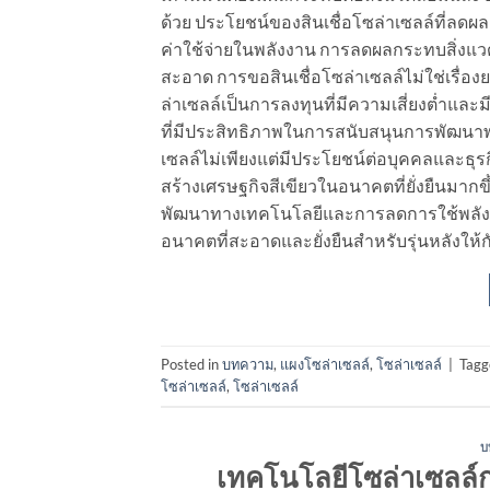
ด้วย ประโยชน์ของสินเชื่อโซล่าเซลล์ที่ลด
ค่าใช้จ่ายในพลังงาน การลดผลกระทบสิ่งแ
สะอาด การขอสินเชื่อโซล่าเซลล์ไม่ใช่เรื่อ
ล่าเซลล์เป็นการลงทุนที่มีความเสี่ยงต่ำและ
ที่มีประสิทธิภาพในการสนับสนุนการพัฒนา
เซลล์ไม่เพียงแต่มีประโยชน์ต่อบุคคลและธุร
สร้างเศรษฐกิจสีเขียวในอนาคตที่ยั่งยืนมากขึ
พัฒนาทางเทคโนโลยีและการลดการใช้พลังงานท
อนาคตที่สะอาดและยั่งยืนสำหรับรุ่นหลังให้
Posted in
บทความ
,
แผงโซล่าเซลล์
,
โซล่าเซลล์
|
Tag
โซล่าเซลล์
,
โซล่าเซลล์
บ
เทคโนโลยีโซล่าเซลล์