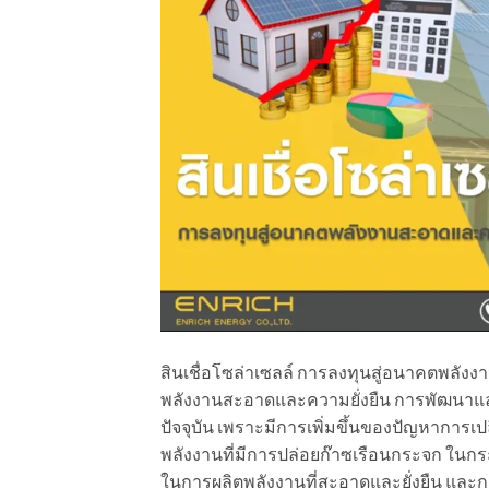
สินเชื่อโซล่าเซลล์ การลงทุนสู่อนาคตพลังง
พลังงานสะอาดและความยั่งยืน การพัฒนาแล
ปัจจุบัน เพราะมีการเพิ่มขึ้นของปัญหาก
พลังงานที่มีการปล่อยก๊าซเรือนกระจก ในกร
ในการผลิตพลังงานที่สะอาดและยั่งยืน และการใ