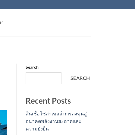
รา
Search
SEARCH
Recent Posts
สินเชื่อโซล่าเซลล์ การลงทุนสู่
อนาคตพลังงานสะอาดและ
ความยั่งยืน