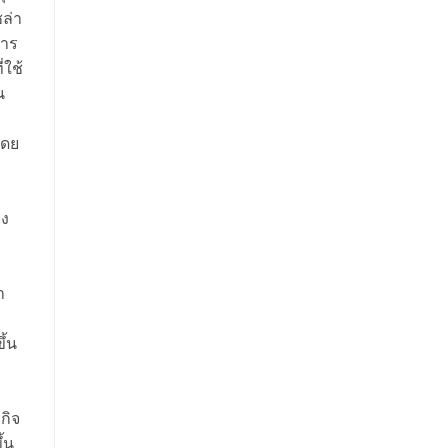
ล่า
การ
่ใช้
น
โดย
ยง
ม
า
ึ้น
ม
กิจ
้น