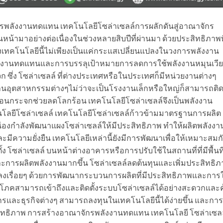
กรพลังงานทดแทน เทคโนโลยีโซล่าเซลล์การผลักดันสู่อาณาจักร
น้ามาอย่างต่อเนื่องในช่วงหลายสิบปีที่ผ่านมา ด้วยประสิทธิภาพที
องเทคโนโลยีนี้ไม่เพียงเป็นแค่กระแสเปลี่ยนแปลงในวงการพลังงาน
กรพลังงานทดแทนและการบรรลุเป้าหมายการลดการใช้พลังงานหมุนเวี
ึ่ง โซล่าเซลล์ ที่ต่างประเทศหรือในประเทศก็มีหน่วยงานต่างๆ
งงานอุตสาหกรรมต่างๆไม่ว่าจะเป็นโรงงานเล็กหรือใหญ่ก็สามารถติดต
เรือนกระจกช่วยลดโลกร้อน เทคโนโลยีโซล่าเซลล์จึงเป็นพลังงาน
นโลยีโซล่าเซลล์ เทคโนโลยีโซล่าเซลล์ก้าวข้ามมาตรฐานการผลิต
เนื่องกำลังพัฒนาแผงโซล่าเซลล์ให้มีประสิทธิภาพ ทำให้ผลิตพลังงา
มีความยั่งยืน เทคโนโลยีเหล่านี้ยังมีการพัฒนาเพื่อให้เหมาะสมก
ั้ง โซล่าเซลล์ บนหน้าต่างอาคารหรือการปรับใช้ในสถานที่ที่มีพื้นที
ี่และการผลิตพลังงานมากขึ้น โซล่าเซลล์ลดต้นทุนและเพิ่มประสิทธิ
ำลงเรื่อยๆ ด้วยการพัฒนากระบวนการผลิตที่มีประสิทธิภาพและการใ
้ผู้บริโภคสามารถเข้าถึงและติดตั้งระบบโซล่าเซลล์ได้อย่างสะดวกและค
ค์กรและธุรกิจต่างๆ สามารถลงทุนในเทคโนโลยีนี้ได้ง่ายขึ้น และการ
สิทธิภาพ การสร้างอาณาจักรพลังงานทดแทน เทคโนโลยี โซล่าเซลล์