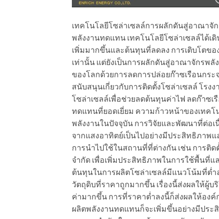
เทคโนโลยีโซล่าเซลล์การผลักดันสู่อาณาจั
พลังงานทดแทน เทคโนโลยีโซล่าเซลล์ได้เดินห
เพิ่มมากขึ้นและต้นทุนที่ลดลง การเติบโตข
เท่านั้น แต่ยังเป็นการผลักดันสู่อาณาจั
ของโลกด้วยการลดการปล่อยก๊าซเรือนกระจก ซ
สนับสนุนเกี่ยวกับการติดตั้งโซล่าเซลล์ โร
โซล่าเซลล์เพื่อช่วยลดต้นทุนค่าไฟ ลดก๊าซ
ทดแทนที่ยอดเยี่ยม ความก้าวหน้าของเทคโ
พลังงานในปัจจุบัน การวิจัยและพัฒนาที่ต่อ
จากแสงอาทิตย์เป็นไปอย่างมีประสิทธิภาพและ
การนำไปใช้ในสถานที่ที่ต่างกัน เช่น การติดต
จำกัด เพื่อเพิ่มประสิทธิภาพในการใช้พื้นท
ต้นทุนในการผลิตโซล่าเซลล์มีแนวโน้มที่ต่
วัตถุดิบที่ราคาถูกมากขึ้น เรื่องนี้ส่งผลให
ค่ามากขึ้น การที่ราคาต่ำลงนี้ก็ส่งผลให้อง
ผลิตพลังงานทดแทนก็จะเพิ่มขึ้นอย่างมีประ