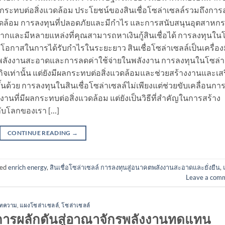
ผลกระทบต่อสิ่งแวดล้อม ประโยชน์ของสินเชื่อโซล่าเซลล์รวมถึงการ
วดล้อม การลงทุนที่ปลอดภัยและมีกำไร และการสนับสนุนอุตสาหก
งยากและมีหลายแหล่งที่คุณสามารถหาเงินกู้สินเชื่อได้ การลงทุนใน
มีโอกาสในการได้รับกำไรในระยะยาว สินเชื่อโซล่าเซลล์เป็นเครื่อง
พลังงานสะอาดและการลดค่าใช้จ่ายในพลังงาน การลงทุนในโซล่า
กิจเท่านั้น แต่ยังมีผลกระทบต่อสิ่งแวดล้อมและช่วยสร้างงานและเส
้นด้วย การลงทุนในสินเชื่อโซล่าเซลล์ไม่เพียงแต่ช่วยขับเคลื่อนกา
ี่มีผลกระทบต่อสิ่งแวดล้อม แต่ยังเป็นวิธีที่สำคัญในการสร้าง
กับโลกของเรา […]
CONTINUE READING
→
ged
enrich energy
,
สินเชื่อโซล่าเซลล์ การลงทุนสู่อนาคตพลังงานสะอาดและยั่งยืน
,
Leave a com
ทความ
,
แผงโซล่าเซลล์
,
โซล่าเซลล์
การผลักดันสู่อาณาจักรพลังงานทดแทน