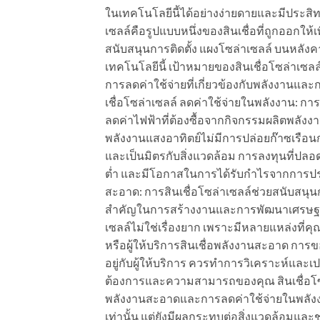
ในเทคโนโลยีนี้ได้อย่างง่ายดายและมีประสิท
เซลล์คือรูปแบบหนึ่งของสินเชื่อที่ถูกออก
สนับสนุนการติดตั้ง แผงโซล่าเซลล์ บนหลัง
เทคโนโลยีนี้ เป้าหมายของสินเชื่อโซล่าเซลล
การลดค่าใช้จ่ายที่เกี่ยวข้องกับพลังงาน
เชื่อโซล่าเซลล์ ลดค่าใช้จ่ายในพลังงาน: ก
ลดค่าไฟฟ้าที่ต้องซื้อจากกิจกรรมผลิตพลัง
พลังงานแสงอาทิตย์ไม่มีการปล่อยก๊าซเรือนกร
และเป็นมิตรกับสิ่งแวดล้อม การลงทุนที่ปลอ
ต่ำ และมีโอกาสในการได้รับกำไรจากการป
สะอาด: การสินเชื่อโซล่าเซลล์ช่วยสนับสน
สำคัญในการสร้างงานและการพัฒนาเศรษฐกิจ 
เซลล์ไม่ใช่เรื่องยาก เพราะมีหลายแหล่งที่ค
หรือผู้ให้บริการสินเชื่อพลังงานสะอาด การขอ
อยู่กับผู้ให้บริการ ควรทำการวิเคราะห์และเ
ต้องการและความสามารถของคุณ สินเชื่อโซล
พลังงานสะอาดและการลดค่าใช้จ่ายในพลังงา
เท่านั้น แต่ยังมีผลกระทบต่อสิ่งแวดล้อมและ