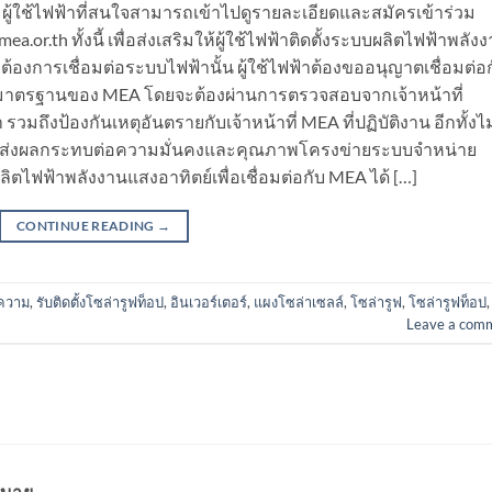
ู้ใช้ไฟฟ้าที่สนใจสามารถเข้าไปดูรายละเอียดและสมัครเข้าร่วม
or.th ทั้งนี้ เพื่อส่งเสริมให้ผู้ใช้ไฟฟ้าติดตั้งระบบผลิตไฟฟ้าพลัง
ต้องการเชื่อมต่อระบบไฟฟ้านั้น ผู้ใช้ไฟฟ้าต้องขออนุญาตเชื่อมต่อ
มาตรฐานของ MEA โดยจะต้องผ่านการตรวจสอบจากเจ้าหน้าที่
ถึงป้องกันเหตุอันตรายกับเจ้าหน้าที่ MEA ที่ปฏิบัติงาน อีกทั้งไม
งอาจส่งผลกระทบต่อความมั่นคงและคุณภาพโครงข่ายระบบจำหน่าย
ผลิตไฟฟ้าพลังงานแสงอาทิตย์เพื่อเชื่อมต่อกับ MEA ได้ […]
CONTINUE READING
→
ความ
,
รับติดตั้งโซล่ารูฟท็อป
,
อินเวอร์เตอร์
,
แผงโซล่าเซลล์
,
โซล่ารูฟ
,
โซล่ารูฟท็อป
Leave a com
บาย