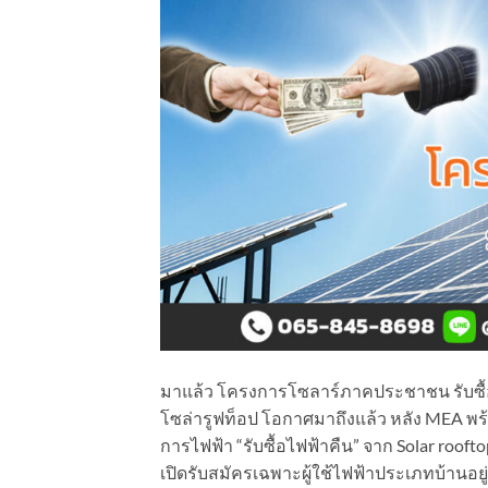
มาแล้ว โครงการโซลาร์ภาคประชาชน รับซื้อ
โซล่ารูฟท็อป โอกาศมาถึงแล้ว หลัง MEA พร
การไฟฟ้า “รับซื้อไฟฟ้าคืน” จาก Solar roo
เปิดรับสมัครเฉพาะผู้ใช้ไฟฟ้าประเภทบ้านอยู