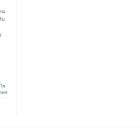
งาน
กับ
่
,
โซ
ment