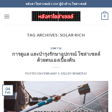
Skip
หลังคาโซล่าเซลล์.COM ผู้นำด้าน โซล่าเซลล์
to
content
0
TAG ARCHIVES:
SOLAR RICH
บทความ
การดูแล และบำรุงรักษาอุปกรณ์ โซล่าเซลล์
ด้วยตนเองเบื้องต้น
POSTED ON
FEBRUARY 4, 2022
BY
BEWATE42
04
Feb