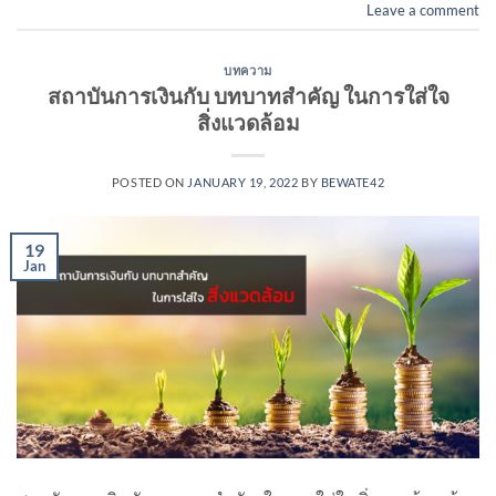
Leave a comment
บทความ
สถาบันการเงินกับ บทบาทสำคัญ ในการใส่ใจ
สิ่งแวดล้อม
POSTED ON
JANUARY 19, 2022
BY
BEWATE42
19
Jan