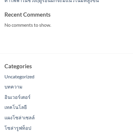
ค่าไฟฟ้าในช่วงฤดูร้อนมักจะมีแนวโน้มที่สูงขึ้น
Recent Comments
No comments to show.
Categories
Uncategorized
บทความ
อินเวอร์เตอร์
เทคโนโลยี
แผงโซล่าเซลล์
โซล่ารูฟท็อป