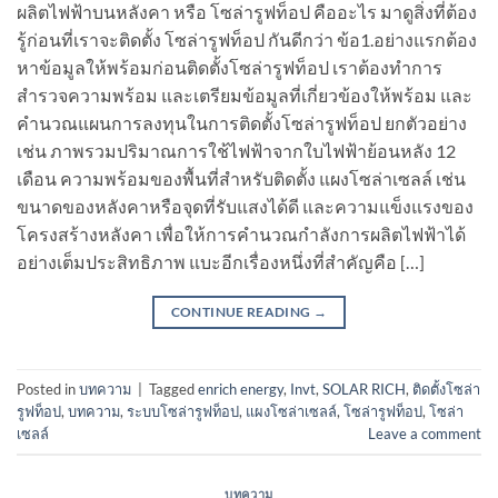
ผลิตไฟฟ้าบนหลังคา หรือ โซล่ารูฟท็อป คืออะไร มาดูสิ่งที่ต้อง
รู้ก่อนที่เราจะติดตั้ง โซล่ารูฟท็อป กันดีกว่า ข้อ1.อย่างแรกต้อง
หาข้อมูลให้พร้อมก่อนติดตั้งโซล่ารูฟท็อป เราต้องทำการ
สำรวจความพร้อม และเตรียมข้อมูลที่เกี่ยวข้องให้พร้อม และ
คำนวณแผนการลงทุนในการติดตั้งโซล่ารูฟท็อป ยกตัวอย่าง
เช่น ภาพรวมปริมาณการใช้ไฟฟ้าจากใบไฟฟ้าย้อนหลัง 12
เดือน ความพร้อมของพื้นที่สำหรับติดตั้ง แผงโซล่าเซลล์ เช่น
ขนาดของหลังคาหรือจุดที่รับแสงได้ดี และความแข็งแรงของ
โครงสร้างหลังคา เพื่อให้การคำนวณกำลังการผลิตไฟฟ้าได้
อย่างเต็มประสิทธิภาพ แบะอีกเรื่องหนึ่งที่สำคัญคือ […]
CONTINUE READING
→
Posted in
บทความ
|
Tagged
enrich energy
,
Invt
,
SOLAR RICH
,
ติดตั้งโซล่า
รูฟท็อป
,
บทความ
,
ระบบโซล่ารูฟท็อป
,
แผงโซล่าเซลล์
,
โซล่ารูฟท็อป
,
โซล่า
เซลล์
Leave a comment
บทความ