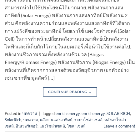
สามารถนำไปใช้ประโยชน์ได้มากมาย. พลังงานจากแสง
อาทิตย์ (Solar Energy) พลังงานจากแสงอาทิตย์มีพลังงาน 2
ส่วน คือพลังงานความร้อนและพลังงานแสงอาทิตย์ที่ได้จาก
การแผ่รังสีของพระอาทิตย์ โดยเราใช้ แผงโซล่าเซลล์ (Solar
Cell) ในการทำหน้าเปลี่ยนพลังงานแสงอาทิตย์เป็นพลังงาน
ไฟฟ้าและก็เก็บกักไว้ภายในแบตเตอรี่เพื่อนำไปใช้งานต่อไป.
พลังงานชีวภาพรวมทั้งพลังงานชีวมวล (Biogas
Energy/Biomass Energy) พลังงานชีวภาพ (Biogas Energy) เป็น
พลังงานที่เกิดจากการสลายตัวของวัตถุชีวภาพ (ยกตัวอย่าง
เช่น ซากพืช มูลสัตว์ […]
CONTINUE READING
→
Posted in
บทความ
|
Tagged
enrich energy
,
enrichenergy
,
SOLAR RICH
,
SolarRich
,
บทความ
,
พลังงานแสงอาทิตย์
,
ระบบโซล่าเซลล์
,
หลังคาโซล่า
เซลล์
,
อินเวอร์เตอร์
,
แผงโซล่าเซลล์
,
โซล่าเซลล์
Leave a comment