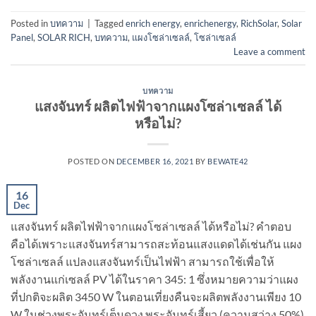
Posted in
บทความ
|
Tagged
enrich energy
,
enrichenergy
,
RichSolar
,
Solar
Panel
,
SOLAR RICH
,
บทความ
,
แผงโซล่าเซลล์
,
โซล่าเซลล์
Leave a comment
บทความ
แสงจันทร์ ผลิตไฟฟ้าจากแผงโซล่าเซลล์ ได้
หรือไม่?
POSTED ON
DECEMBER 16, 2021
BY
BEWATE42
16
Dec
แสงจันทร์ ผลิตไฟฟ้าจากแผงโซล่าเซลล์ ได้หรือไม่? คำตอบ
คือได้เพราะแสงจันทร์สามารถสะท้อนแสงแดดได้เช่นกัน แผง
โซล่าเซลล์ แปลงแสงจันทร์เป็นไฟฟ้า สามารถใช้เพื่อให้
พลังงานแก่เซลล์ PV ได้ในราคา 345: 1 ซึ่งหมายความว่าแผง
ที่ปกติจะผลิต 3450 W ในตอนเที่ยงคืนจะผลิตพลังงานเพียง 10
W ในช่วงพระจันทร์เต็มดวง พระจันทร์เสี้ยว (ความสว่าง 50%)