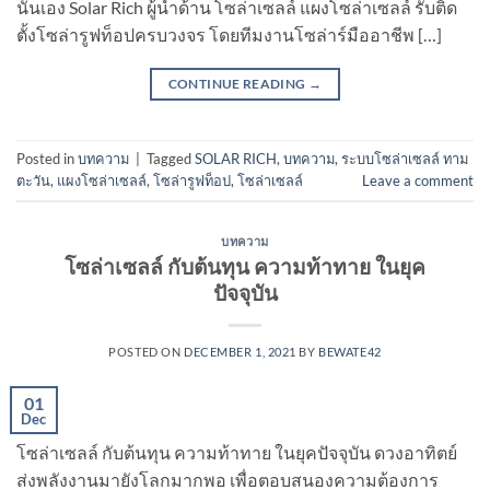
นั่นเอง Solar Rich ผู้นำด้าน โซล่าเซลล์ แผงโซล่าเซลล์ รับติด
ตั้งโซล่ารูฟท็อปครบวงจร โดยทีมงานโซล่าร์มืออาชีพ […]
CONTINUE READING
→
Posted in
บทความ
|
Tagged
SOLAR RICH
,
บทความ
,
ระบบโซล่าเซลล์ ทาม
ตะวัน
,
แผงโซล่าเซลล์
,
โซล่ารูฟท็อป
,
โซล่าเซลล์
Leave a comment
บทความ
โซล่าเซลล์ กับต้นทุน ความท้าทาย ในยุค
ปัจจุบัน
POSTED ON
DECEMBER 1, 2021
BY
BEWATE42
01
Dec
โซล่าเซลล์ กับต้นทุน ความท้าทาย ในยุคปัจจุบัน ดวงอาทิตย์
ส่งพลังงานมายังโลกมากพอ เพื่อตอบสนองความต้องการ