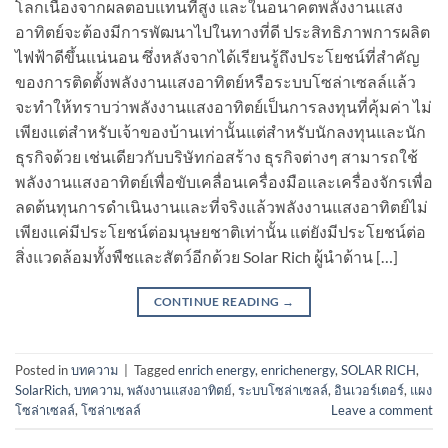
โลกเนื่องจากผลตอบแทนที่สูง และในอนาคตพลังงานแสง
อาทิตย์จะต้องมีการพัฒนาไปในทางที่ดี ประสิทธิภาพการผลิต
ไฟฟ้าดีขึ้นแน่นอน ซึ่งหลังจากได้เรียนรู้ถึงประโยชน์ที่สำคัญ
ของการติดตั้งพลังงานแสงอาทิตย์หรือระบบโซล่าเซลล์แล้ว
จะทำให้ทราบว่าพลังงานแสงอาทิตย์เป็นการลงทุนที่คุ้มค่า ไม่
เพียงแต่สำหรับเจ้าของบ้านเท่านั้นแต่สำหรับนักลงทุนและนัก
ธุรกิจด้วย เช่นเดียวกับบริษัทก่อสร้าง ธุรกิจต่างๆ สามารถใช้
พลังงานแสงอาทิตย์เพื่อขับเคลื่อนเครื่องมือและเครื่องจักรเพื่อ
ลดต้นทุนการดำเนินงานและที่จริงแล้วพลังงานแสงอาทิตย์ไม่
เพียงแค่มีประโยชน์ต่อมนุษยชาติเท่านั้น แต่ยังมีประโยชน์ต่อ
สิ่งแวดล้อมทั้งพืชและสัตว์อีกด้วย Solar Rich ผู้นำด้าน […]
CONTINUE READING
→
Posted in
บทความ
|
Tagged
enrich energy
,
enrichenergy
,
SOLAR RICH
,
SolarRich
,
บทความ
,
พลังงานแสงอาทิตย์
,
ระบบโซล่าเซลล์
,
อินเวอร์เตอร์
,
แผง
โซล่าเซลล์
,
โซล่าเซลล์
Leave a comment