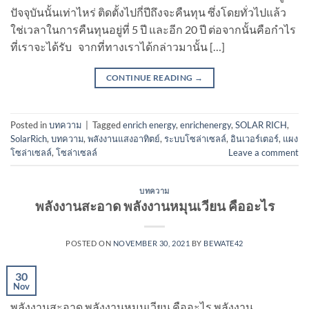
ปัจจุบันนั้นเท่าไหร่ ติดตั้งไปกี่ปีถึงจะคืนทุน ซึ่งโดยทั่วไปแล้ว
ใช่เวลาในการคืนทุนอยู่ที่ 5 ปี และอีก 20 ปี ต่อจากนั้นคือกำไร
ที่เราจะได้รับ จากที่ทางเราได้กล่าวมานั้น […]
CONTINUE READING
→
Posted in
บทความ
|
Tagged
enrich energy
,
enrichenergy
,
SOLAR RICH
,
SolarRich
,
บทความ
,
พลังงานแสงอาทิตย์
,
ระบบโซล่าเซลล์
,
อินเวอร์เตอร์
,
แผง
โซล่าเซลล์
,
โซล่าเซลล์
Leave a comment
บทความ
พลังงานสะอาด พลังงานหมุนเวียน คืออะไร
POSTED ON
NOVEMBER 30, 2021
BY
BEWATE42
30
Nov
พลังงานสะอาด พลังงานหมุนเวียน คืออะไร พลังงาน