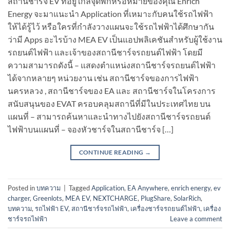
สถานีชาร์จ EV ที่อยู่ใกล้จุดพักหรือหมายของคุณ Enrich
Energy จะมาแนะนำ Application ที่เหมาะกับคนใช้รถไฟฟ้า
ให้ได้รู้ไว้ หรือใครที่กำลังวางแผนจะใช้รถไฟฟ้าได้ศึกษากัน
ว่ามี Apps อะไรบ้าง MEA EV เป็นแอปพลิเคชันสำหรับผู้ใช้งาน
รถยนต์ไฟฟ้า และเจ้าของสถานีชาร์จรถยนต์ไฟฟ้า โดยมี
ความสามารถดังนี้ – แสดงตำแหน่งสถานีชาร์จรถยนต์ไฟฟ้า
ได้จากหลายๆ หน่วยงาน เช่น สถานีชาร์จของการไฟฟ้า
นครหลวง , สถานีชาร์จของ EA และ สถานีชาร์จในโครงการ
สนับสนุนของ EVAT ครอบคลุมสถานีที่มีในประเทศไทย บน
แผนที่ – สามารถค้นหาและนำทางไปยังสถานีชาร์จรถยนต์
ไฟฟ้าบนแผนที่ – จองหัวชาร์จในสถานีชาร์จ […]
CONTINUE READING
→
Posted in
บทความ
|
Tagged
Application
,
EA Anywhere
,
enrich energy
,
ev
charger
,
Greenlots
,
MEA EV
,
NEXTCHARGE
,
PlugShare
,
SolarRich
,
บทความ
,
รถไฟฟ้า EV
,
สถานีชาร์จรถไฟฟ้า
,
เครื่องชาร์จรถยนต์ไฟฟ้า
,
เครื่อง
ชาร์จรถไฟฟ้า
Leave a comment