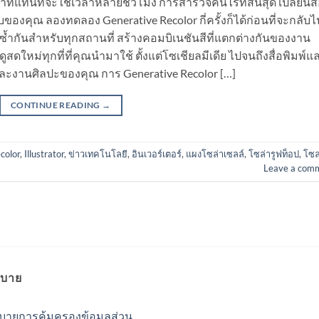
นาทีแทนที่จะใช้เวลาหลายชั่วโมง การสำรวจค้นไร้ที่สิ้นสุด เปลี่ยนสี
ับของคุณ ลองทดลอง Generative Recolor กี่ครั้งก็ได้ก่อนที่จะกลับไ
ม่ซ้ำกันสำหรับทุกสถานที่ สร้างคอมบิเนชันสีที่แตกต่างกันของงาน
สดใหม่ทุกที่ที่คุณนำมาใช้ ตั้งแต่โซเชียลมีเดีย ไปจนถึงสื่อพิมพ์แ
น์และงานศิลปะของคุณ การ Generative Recolor […]
CONTINUE READING
→
color
,
Illustrator
,
ข่าวเทคโนโลยี
,
อินเวอร์เตอร์
,
แผงโซล่าเซลล์
,
โซล่ารูฟท็อป
,
โซล
Leave a com
บาย
บายการคุ้มครองข้อมูลส่วน