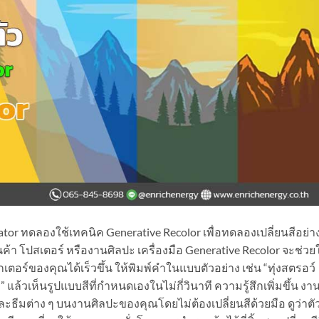
rator ทดลองใช้เทคนิค Generative Recolor เพื่อทดลองเปลี่ยนสีอย่า
ค้า โปสเตอร์ หรืองานศิลปะ เครื่องมือ Generative Recolor จะช่วยใ
อร์ของคุณได้เร็วขึ้น ให้พิมพ์คำในแบบตัวอย่าง เช่น “ทุ่งสตรอว์
า” แล้วเห็นรูปแบบสีที่กำหนดเองในไม่กี่วินาที ความรู้สึกเพิ่มขึ้น งา
ะธีมต่าง ๆ บนงานศิลปะของคุณโดยไม่ต้องเปลี่ยนสีด้วยมือ ดูว่าตั