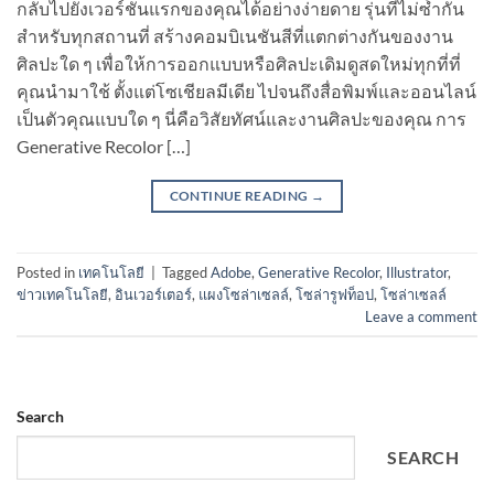
กลับไปยังเวอร์ชันแรกของคุณได้อย่างง่ายดาย รุ่นที่ไม่ซ้ำกัน
สำหรับทุกสถานที่ สร้างคอมบิเนชันสีที่แตกต่างกันของงาน
ศิลปะใด ๆ เพื่อให้การออกแบบหรือศิลปะเดิมดูสดใหม่ทุกที่ที่
คุณนำมาใช้ ตั้งแต่โซเชียลมีเดีย ไปจนถึงสื่อพิมพ์และออนไลน์
เป็นตัวคุณแบบใด ๆ นี่คือวิสัยทัศน์และงานศิลปะของคุณ การ
Generative Recolor […]
CONTINUE READING
→
Posted in
เทคโนโลยี
|
Tagged
Adobe
,
Generative Recolor
,
Illustrator
,
ข่าวเทคโนโลยี
,
อินเวอร์เตอร์
,
แผงโซล่าเซลล์
,
โซล่ารูฟท็อป
,
โซล่าเซลล์
Leave a comment
Search
SEARCH