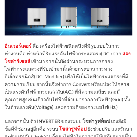
อินเวอร์เตอร์
คือ เครื่องไฟฟ้าชนิดหนึ่งที่มีรูปแบบในการ
ทำงานคือ ทำหน้าที่รับแรงดันไฟฟ้ากระแสตรง(DC.) จาก
แผง
โซล่าร์เซลล์
เข้ามา จากนั้นจึงผ่านกระบวนการกรอง
ไฟฟ้ากระแสตรงที่รับเข้ามานั้นด้วยกระบวนการทาง
อิเล็กทรอนิกส์(DC. Modifier) เพื่อให้เป็นไฟฟ้ากระแสตรงที่มี
ความราบเรียบ จากนั้นจึงทำการ Convert หรือแปลงให้กลาย
เป็นแรงดันไฟฟ้ากระแสสลับ(AC.) ที่มีความเสถียร และมี
คุณภาพสูงเช่นเดียวกับไฟฟ้าที่จ่ายมาจากการไฟฟ้า(Grid) ทั้ง
ในด้านแรงดัน(Voltage) และความถี่ของกระแสไฟ(Hz.)
นอกจากนั้น ตัว
INVERTER
ของระบบ
โซล่ารูฟท็อป
เองยังมี
ข้อดีที่ซ่อนอยู่อีกคือ ระบบ
โซล่ารูฟท็อป
ยังช่วยปรับ และรักษา
ระดับแรงดันและความถี่ของไฟฟ้าในอาคารให้เสถียรมากขึ้น