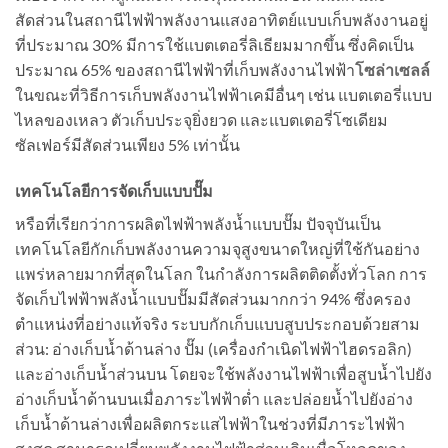
สัดส่วนในสถานีไฟฟ้าพลังงานแสงอาทิตย์แบบเก็บพลังงานอยู่
ที่ประมาณ 30% มีการใช้แบตเตอรี่ลิเธียมมากขึ้น ซึ่งคิดเป็น
ประมาณ 65% ของสถานีไฟฟ้าที่เก็บพลังงานไฟฟ้า
โซล่าเซลล์
ในขณะที่วิธีการเก็บพลังงานไฟฟ้าเคมีอื่นๆ เช่น แบตเตอรี่แบบ
ไหลของเหลว ตัวเก็บประจุยิ่งยวด และแบตเตอรี่โซเดียม
ซัลเฟอร์มีสัดส่วนเพียง 5% เท่านั้น
เทคโนโลยีการจัดเก็บแบบปั๊ม
หรือที่เรียกว่าการผลิตไฟฟ้าพลังน้ำแบบปั๊ม ปัจจุบันเป็น
เทคโนโลยีกักเก็บพลังงานความจุสูงขนาดใหญ่ที่ใช้กันอย่าง
แพร่หลายมากที่สุดในโลก ในกำลังการผลิตติดตั้งทั่วโลก การ
จัดเก็บไฟฟ้าพลังน้ำแบบปั๊มมีสัดส่วนมากกว่า 94% ซึ่งครอง
ตำแหน่งที่อย่างแท้จริง ระบบกักเก็บแบบสูบประกอบด้วยสาม
ส่วน: อ่างเก็บน้ำด้านล่าง ปั๊ม (เครื่องกำเนิดไฟฟ้าไฮดรอลิก)
และอ่างเก็บน้ำส่วนบน โดยจะใช้พลังงานไฟฟ้าเพื่อสูบน้ำไปยัง
อ่างเก็บน้ำด้านบนเมื่อภาระไฟฟ้าต่ำ และปล่อยน้ำไปยังอ่าง
เก็บน้ำด้านล่างเพื่อผลิตกระแสไฟฟ้าในช่วงที่มีภาระไฟฟ้า