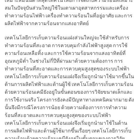
สมในปัจจุบันส่วนใหญ่ใช้ในเตาเผาอุตสาหกรรมและเครื่อง
ทำความร้อนไฟฟ้า เครื่องทำความร้อนในที่อยู่อาศัย และการ
ผลิตไฟฟ้าจากความร้อนจากแสงอาทิตย์
เทคโนโลยีการเก็บความร้อนแฝงส่วนใหญ่จะใช้สำหรับการ
ทำความร้อนที่สะอาด การควบคุมกำลังไฟฟ้าสูงสุด การใช้
ความร้อนเหลือทิ้ง และการใช้ความร้อนจากแสงอาทิตย์ที่
อุณหภูมิต่ำ ในช่วงไม่กี่ปีที่ผ่านมาด้วยความต้องการ การ
ทำความร้อนที่สะอาดและการควบคุมสูงสุดของระบบไฟฟ้า
เทคโนโลยีการเก็บความร้อนแฝงจึงเริ่มถูกนำมาใช้มากขึ้นใน
ด้านการผลิตไฟฟ้าและด้านผู้ใช้ เทคโนโลยีการเก็บความร้อน
ด้วยความร้อนเคมียังอยู่ในขั้นตอนของการวิจัยขนาดเล็กและ
การใช้งานจริง โครงการยังคงมีปัญหาทางเทคนิคมากมาย ดัง
นั้นจึงมีกรณีโครงการน้อย ด้วยความต้องการการทำความ
ร้อนที่สะอาดและการควบคุมสูงสุดของระบบไฟฟ้า
เทคโนโลยีการเก็บความร้อนแฝงจึงเริ่มถูกนำมาใช้ในด้าน
การผลิตไฟฟ้าและด้านผู้ใช้มากขึ้นเรื่อยๆ เทคโนโลยีการเก็บ
ความร้อนด้วยความร้อนเคมียังอยู่ในขั้นตอนของการวิจัย