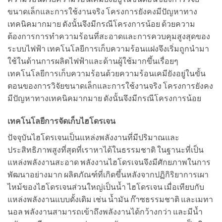
ขนาดเล็กและการใช้งานจริง โครงการยังคงมีปัญหาทาง
เทคนิคมากมาย ดังนั้นจึงมีกรณีโครงการน้อย ด้วยความ
ต้องการการทำความร้อนที่สะอาดและการควบคุมสูงสุดของ
ระบบไฟฟ้า เทคโนโลยีการเก็บความร้อนแฝงจึงเริ่มถูกนำมา
ใช้ในด้านการผลิตไฟฟ้าและด้านผู้ใช้มากขึ้นเรื่อยๆ
เทคโนโลยีการเก็บความร้อนด้วยความร้อนเคมียังอยู่ในขั้น
ตอนของการวิจัยขนาดเล็กและการใช้งานจริง โครงการยังคง
มีปัญหาทางเทคนิคมากมาย ดังนั้นจึงมีกรณีโครงการน้อย
เทคโนโลยีการจัดเก็บไฮโดรเจน
ปัจจุบันไฮโดรเจนเป็นแหล่งพลังงานที่มีปริมาณและ
ประสิทธิภาพสูงที่สุดที่เราหาได้ในธรรมชาติ ในฐานะที่เป็น
แหล่งพลังงานสะอาด พลังงานไฮโดรเจนจึงมีศักยภาพในการ
พัฒนาอย่างมาก ผลิตภัณฑ์ที่เกิดขึ้นหลังจากปฏิกิริยาการเผา
ไหม้ของไฮโดรเจนส่วนใหญ่เป็นน้ำ ไฮโดรเจน เมื่อเทียบกับ
แหล่งพลังงานแบบดั้งเดิม เช่น น้ำมัน ก๊าซธรรมชาติ และเมทา
นอล พลังงานสามารถเข้าถึงพลังงานได้กว้างกว่า และมีน้ำ