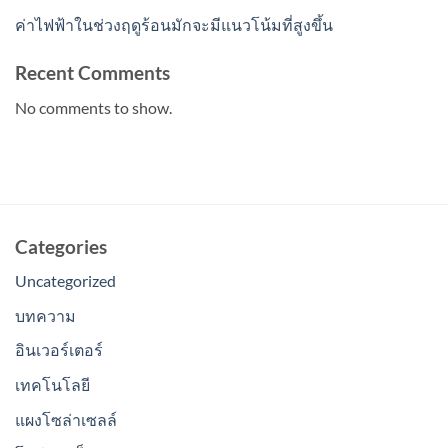
ค่าไฟฟ้าในช่วงฤดูร้อนมักจะมีแนวโน้มที่สูงขึ้น
Recent Comments
No comments to show.
Categories
Uncategorized
บทความ
อินเวอร์เตอร์
เทคโนโลยี
แผงโซล่าเซลล์