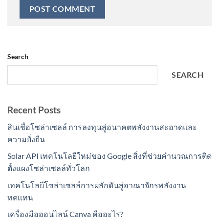
Search
SEARCH
Recent Posts
สินเชื่อโซล่าเซลล์ การลงทุนสู่อนาคตพลังงานสะอาดและ
ความยั่งยืน
Solar API เทคโนโลยีใหม่ของ Google สิ่งที่ช่วยคำนวณการติด
ตั้งแผงโซล่าเซลล์ทั่วโลก
เทคโนโลยีโซล่าเซลล์การผลักดันสู่อาณาจักรพลังงาน
ทดแทน
เครื่องมือออนไลน์ Canva คืออะไร?