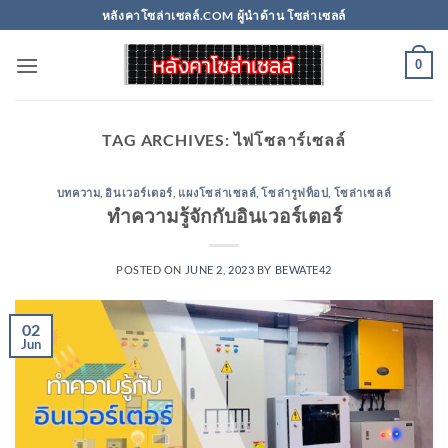
Skip
หลังคาโซล่าเซลล์.COM ผู้นำด้าน โซล่าเซลล์
to
content
0
TAG ARCHIVES:
ไฟโซลาร์เซลล์
บทความ
,
อินเวอร์เตอร์
,
แผงโซล่าเซลล์
,
โซล่ารูฟท็อป
,
โซล่าเซลล์
ทำความรู้จักกับอินเวอร์เตอร์
POSTED ON
JUNE 2, 2023
BY
BEWATE42
02
Jun