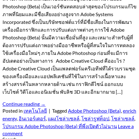
Photoshop (Beta) เป็นเวอร์ชันทดสอบล่าสุดของโปรแกรมแก้ไข
ภาพที่นิยมและมีชื่อเสียงอย่างสูงจาก Adobe Systems
Incorporated ซึ่งเป็นบริษัทซอฟต์แวร์ที่มีชื่อเสียงในการพัฒนา
เครื่องมือกราฟิกและการปรับแต่งภาพต่างๆ การใช้ Adobe
Photoshop (Beta) นั้นมีความเชื่อมั่นที่สูง และเหมาะสำหรับผู้ที่
ต้องการปรับแต่งภาพอย่างมืออาชีพหรือผู้ที่สนใจในการทดลอง
ใช้เครื่องมือใหม่ๆ ภายใน Adobe Photoshop ก่อนที่จะมีการ
อัปเดตอย่างเป็นทางการ Adobe Creative Cloud คืออะไร ?
Adobe Creative Cloud เป็นแพลตฟอร์มครีเอทีฟที่ได้รวบรวมชุด
ของเครื่องมือและแอปพลิเคชันที่ใช้ในการสร้างเนื้อหาและ
สร้างสรรค์ในหลากหลายด้าน เช่น กราฟิกดีไซน์ ออกแบบ
เว็บไซต์ วิดีโอและอนิเมชั่น พับลิช 3D และอีกมากมาย […]
Continue reading
→
Posted in
เทคโนโลยี
|
Tagged
Adobe Photoshop (Beta)
,
enrich
energy
,
อินเวอร์เตอร์
,
แผงโซล่าเซลล์
,
โซล่ารูฟท็อป
,
โซล่าเซลล์
,
โปรแกรม Adobe Photoshop (Beta) ที่พึ่งเปิดตัวไม่นาน
Leave a
comment