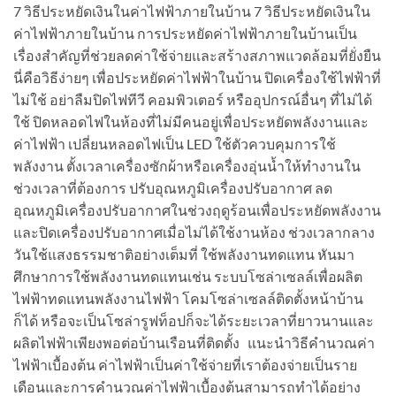
7 วิธีประหยัดเงินในค่าไฟฟ้าภายในบ้าน 7 วิธีประหยัดเงินใน
ค่าไฟฟ้าภายในบ้าน การประหยัดค่าไฟฟ้าภายในบ้านเป็น
เรื่องสำคัญที่ช่วยลดค่าใช้จ่ายและสร้างสภาพแวดล้อมที่ยั่งยืน
นี่คือวิธีง่ายๆ เพื่อประหยัดค่าไฟฟ้าในบ้าน ปิดเครื่องใช้ไฟฟ้าที่
ไม่ใช้ อย่าลืมปิดไฟทีวี คอมพิวเตอร์ หรืออุปกรณ์อื่นๆ ที่ไม่ได้
ใช้ ปิดหลอดไฟในห้องที่ไม่มีคนอยู่เพื่อประหยัดพลังงานและ
ค่าไฟฟ้า เปลี่ยนหลอดไฟเป็น LED ใช้ตัวควบคุมการใช้
พลังงาน ตั้งเวลาเครื่องซักผ้าหรือเครื่องอุ่นน้ำให้ทำงานใน
ช่วงเวลาที่ต้องการ ปรับอุณหภูมิเครื่องปรับอากาศ ลด
อุณหภูมิเครื่องปรับอากาศในช่วงฤดูร้อนเพื่อประหยัดพลังงาน
และปิดเครื่องปรับอากาศเมื่อไม่ได้ใช้งานห้อง ช่วงเวลากลาง
วันใช้แสงธรรมชาติอย่างเต็มที่ ใช้พลังงานทดแทน หันมา
ศึกษาการใช้พลังงานทดแทนเช่น ระบบโซล่าเซลล์เพื่อผลิต
ไฟฟ้าทดแทนพลังงานไฟฟ้า โคมโซล่าเซลล์ติดตั้งหน้าบ้าน
ก็ได้ หรือจะเป็นโซล่ารูฟท็อปก็จะได้ระยะเวลาที่ยาวนานและ
ผลิตไฟฟ้าเพียงพอต่อบ้านเรือนที่ติดตั้ง แนะนำวิธีคำนวณค่า
ไฟฟ้าเบื้องต้น ค่าไฟฟ้าเป็นค่าใช้จ่ายที่เราต้องจ่ายเป็นราย
เดือนและการคำนวณค่าไฟฟ้าเบื้องต้นสามารถทำได้อย่าง