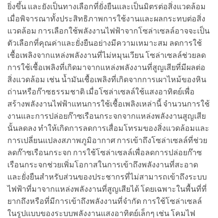
ยิ่งขึ้น และยังเป็นทางเลือกที่ยั่งยืนและเป็นมิตรต่อสิ่งแวดล้อม
เมื่อพิจารณาทั้งประสิทธิภาพการใช้งานและผลกระทบต่อสิ่ง
แวดล้อม การเลือกใช้พลังงานไฟฟ้าจากโซล่าเซลล์อาจจะเป็น
ตัวเลือกที่คุณค่าและยั่งยืนอย่างมีความเหมาะสม ลดการใช้
เชื้อเพลิงจากแหล่งพลังงานที่ไม่หมุนเวียน โซล่าเซลล์ช่วยลด
การใช้เชื้อเพลิงที่เกิดมาจากแหล่งพลังงานที่สูญเสียที่มีผลต่อ
สิ่งแวดล้อม เช่น น้ำมันเชื้อเพลิงที่เกิดจากการเผาไหม้ของหิน
ถ่านหรือก๊าซธรรมชาติ เมื่อโซล่าเซลล์ใช้แสงอาทิตย์เพื่อ
สร้างพลังงานไฟฟ้าแทนการใช้เชื้อเพลิงเหล่านี้ จำนวนการใช้
งานและการปล่อยก๊าซเรือนกระจกจากแหล่งพลังงานสูญเสีย
นั้นลดลง ทำให้เกิดการลดการเสื่อมโทรมของสิ่งแวดล้อมและ
การเปลี่ยนแปลงสภาพภูมิอากาศ การเข้าถึงโซล่าเซลล์ที่ช่วย
ลดก๊าซเรือนกระจก การใช้โซล่าเซลล์เพื่อลดการปล่อยก๊าซ
เรือนกระจกช่วยเพิ่มโอกาสในการเข้าถึงพลังงานที่สะอาด
และยั่งยืนสำหรับส่วนของประชากรที่ไม่สามารถเข้าถึงระบบ
ไฟฟ้าที่มาจากแหล่งพลังงานที่สูญเสียได้ โดยเฉพาะในพื้นที่ที่
ยากถึงหรือที่มีการเข้าถึงพลังงานที่จำกัด การใช้โซล่าเซลล์
ในรูปแบบของระบบพลังงานแสงอาทิตย์เล็กๆ เช่น โคมไฟ