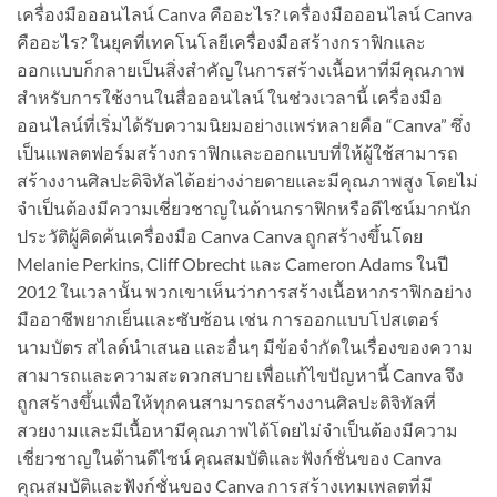
เครื่องมือออนไลน์ Canva คืออะไร? เครื่องมือออนไลน์ Canva
คืออะไร? ในยุคที่เทคโนโลยีเครื่องมือสร้างกราฟิกและ
ออกแบบก็กลายเป็นสิ่งสำคัญในการสร้างเนื้อหาที่มีคุณภาพ
สำหรับการใช้งานในสื่อออนไลน์ ในช่วงเวลานี้ เครื่องมือ
ออนไลน์ที่เริ่มได้รับความนิยมอย่างแพร่หลายคือ “Canva” ซึ่ง
เป็นแพลตฟอร์มสร้างกราฟิกและออกแบบที่ให้ผู้ใช้สามารถ
สร้างงานศิลปะดิจิทัลได้อย่างง่ายดายและมีคุณภาพสูง โดยไม่
จำเป็นต้องมีความเชี่ยวชาญในด้านกราฟิกหรือดีไซน์มากนัก
ประวัติผู้คิดค้นเครื่องมือ Canva Canva ถูกสร้างขึ้นโดย
Melanie Perkins, Cliff Obrecht และ Cameron Adams ในปี
2012 ในเวลานั้น พวกเขาเห็นว่าการสร้างเนื้อหากราฟิกอย่าง
มืออาชีพยากเย็นและซับซ้อน เช่น การออกแบบโปสเตอร์
นามบัตร สไลด์นำเสนอ และอื่นๆ มีข้อจำกัดในเรื่องของความ
สามารถและความสะดวกสบาย เพื่อแก้ไขปัญหานี้ Canva จึง
ถูกสร้างขึ้นเพื่อให้ทุกคนสามารถสร้างงานศิลปะดิจิทัลที่
สวยงามและมีเนื้อหามีคุณภาพได้โดยไม่จำเป็นต้องมีความ
เชี่ยวชาญในด้านดีไซน์ คุณสมบัติและฟังก์ชั่นของ Canva
คุณสมบัติและฟังก์ชั่นของ Canva การสร้างเทมเพลตที่มี