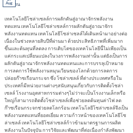
Aug
เทคโนโลยีโซล่าเซลล์การผลักดันสู่อาณาจักรพลังงาน
ทดแทน เทคโนโลยีโซล่าเซลล์การผลักดันสู่อาณาจักร
พลังงานทดแทน เทคโนโลยีโซล่าเซลล์ได้เดินหน้ามาอย่างต่อ
เนื่องในช่วงหลายสิบปีที่ผ่านมา ด้วยประสิทธิภาพที่เพิ่มมาก
ขึ้นและต้นทุนที่ลดลง การเติบโตของเทคโนโลยีนี้ไม่เพียงเป็น
แค่กระแสเปลี่ยนแปลงในวงการพลังงานเท่านั้น แต่ยังเป็นการ
ผลักดันสู่อาณาจักรพลังงานทดแทนและการบรรลุเป้าหมาย
การลดการใช้พลังงานหมุนเวียนของโลกด้วยการลดการ
ปล่อยก๊าซเรือนกระจก ซึ่ง โซล่าเซลล์ ที่ต่างประเทศหรือใน
ประเทศก็มีหน่วยงานต่างๆสนับสนุนเกี่ยวกับการติดตั้งโซล่า
เซลล์ โรงงานอุตสาหกรรมต่างๆไม่ว่าจะเป็นโรงงานเล็กหรือ
ใหญ่ก็สามารถติดตั้งโซล่าเซลล์เพื่อช่วยลดต้นทุนค่าไฟ ลด
ก๊าซเรือนกระจกช่วยลดโลกร้อน เทคโนโลยีโซล่าเซลล์จึงเป็น
พลังงานทดแทนที่ยอดเยี่ยม ความก้าวหน้าของเทคโนโลยีโซ
ล่าเซลล์ เทคโนโลยีโซล่าเซลล์ก้าวข้ามมาตรฐานการผลิต
พลังงานในปัจจุบัน การวิจัยและพัฒนาที่ต่อเนื่องกำลังพัฒนา