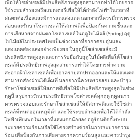
เพื่อให้โซล่าเซลล์มีประสิทธิภาพสูงสุดสามารถทำได้โดยการ
ใช้ระบบสำรองหรือแบตเตอรี่เพื่อให้ได้กำลังไฟฟ้าในเวลาที่
ฝนตกต่อเนื่องและมีการลดแสงแดด นอกจากนี้ควรมีการตรวจ
สอบและรักษาโซล่าเซลล์ให้สภาพดีเพื่อป้องกันความชื้นและ
การเสียหายจากฝนตก โซล่าเซลล์ในฤดูใบไม้ผลิ (Spring) ฤดู
ใบไม้ผลิในประเทศไทยเป็นช่วงเวลาที่อากาศอบอุ่นและ
แสงแดดส่องแสงอย่างเพียงพอ ในฤดูนี้โซล่าเซลล์จะมี
ประสิทธิภาพสูงสุด และการรับมือกับฤดูใบไม้ผลิเพื่อให้โซล่า
เซลล์มีประสิทธิภาพสูงสุดสามารถทำได้โดยการทำความ
สะอาดผิวโซล่าเซลล์เพื่อเอาคราบสกปรกออกและให้แสงแดด
สามารถส่องผ่านได้เต็มที่ นอกจากนี้ควรตรวจสอบและบำรุง
รักษาโซล่าเซลล์ให้สภาพดีเพื่อให้มีประสิทธิภาพสูงสุดในช่วง
ฤดูนี้ สรุปการรักษาประสิทธิภาพโซล่าเซลล์ทุกฤดู ฤดูหนาว
ควรตรวจสอบและรักษาโซล่าเซลล์ให้มีสภาพดีและใช้โซล่า
เซลล์ที่ทนต่ออุณหภูมิต่ำ และใช้ระบบสำรองเพื่อให้ได้กำลัง
ไฟฟ้าเพียงพอในเวลาที่แสงแดดน้อยลง ฤดูร้อนติดตั้งระบบ
ระบายความร้อนหรือใช้โครงสร้างช่วยในการระบายความ
ร้อน เพื่อป้องกันการเสียหายจากความร้อนสูง และควรบำรุง