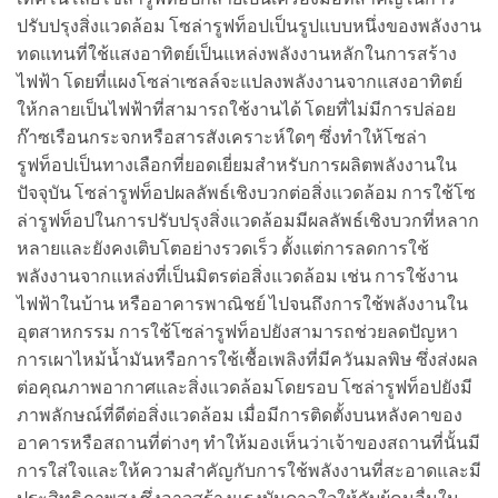
ปรับปรุงสิ่งแวดล้อม โซล่ารูฟท็อปเป็นรูปแบบหนึ่งของพลังงาน
ทดแทนที่ใช้แสงอาทิตย์เป็นแหล่งพลังงานหลักในการสร้าง
ไฟฟ้า โดยที่แผงโซล่าเซลล์จะแปลงพลังงานจากแสงอาทิตย์
ให้กลายเป็นไฟฟ้าที่สามารถใช้งานได้ โดยที่ไม่มีการปล่อย
ก๊าซเรือนกระจกหรือสารสังเคราะห์ใดๆ ซึ่งทำให้โซล่า
รูฟท็อปเป็นทางเลือกที่ยอดเยี่ยมสำหรับการผลิตพลังงานใน
ปัจจุบัน โซล่ารูฟท็อปผลลัพธ์เชิงบวกต่อสิ่งแวดล้อม การใช้โซ
ล่ารูฟท็อปในการปรับปรุงสิ่งแวดล้อมมีผลลัพธ์เชิงบวกที่หลาก
หลายและยังคงเติบโตอย่างรวดเร็ว ตั้งแต่การลดการใช้
พลังงานจากแหล่งที่เป็นมิตรต่อสิ่งแวดล้อม เช่น การใช้งาน
ไฟฟ้าในบ้าน หรืออาคารพาณิชย์ ไปจนถึงการใช้พลังงานใน
อุตสาหกรรม การใช้โซล่ารูฟท็อปยังสามารถช่วยลดปัญหา
การเผาไหม้น้ำมันหรือการใช้เชื้อเพลิงที่มีควันมลพิษ ซึ่งส่งผล
ต่อคุณภาพอากาศและสิ่งแวดล้อมโดยรอบ โซล่ารูฟท็อปยังมี
ภาพลักษณ์ที่ดีต่อสิ่งแวดล้อม เมื่อมีการติดตั้งบนหลังคาของ
อาคารหรือสถานที่ต่างๆ ทำให้มองเห็นว่าเจ้าของสถานที่นั้นมี
การใส่ใจและให้ความสำคัญกับการใช้พลังงานที่สะอาดและมี
ประสิทธิภาพสูง ซึ่งอาจสร้างแรงบันดาลใจให้กับผู้คนอื่นใน