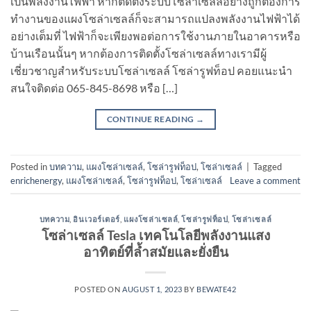
เป็นพลังงานไฟฟ้า หากติดตั้งระบบโซล่าเซลล์อย่างถูกต้องการ
ทำงานของแผงโซล่าเซลล์ก็จะสามารถแปลงพลังงานไฟฟ้าได้
อย่างเต็มที่ ไฟฟ้าก็จะเพียงพอต่อการใช้งานภายในอาคารหรือ
บ้านเรือนนั้นๆ หากต้องการติดตั้งโซล่าเซลล์ทางเรามีผู้
เชี่ยวชาญสำหรับระบบโซล่าเซลล์ โซล่ารูฟท็อป คอยแนะนำ
สนใจติดต่อ 065-845-8698 หรือ […]
CONTINUE READING
→
Posted in
บทความ
,
แผงโซล่าเซลล์
,
โซล่ารูฟท็อป
,
โซล่าเซลล์
|
Tagged
enrichenergy
,
แผงโซล่าเซลล์
,
โซล่ารูฟท็อป
,
โซล่าเซลล์
Leave a comment
บทความ
,
อินเวอร์เตอร์
,
แผงโซล่าเซลล์
,
โซล่ารูฟท็อป
,
โซล่าเซลล์
โซล่าเซลล์ Tesla เทคโนโลยีพลังงานแสง
อาทิตย์ที่ล้ำสมัยและยั่งยืน
POSTED ON
AUGUST 1, 2023
BY
BEWATE42