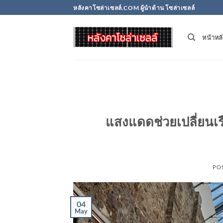
Skip
หลังคาโซล่าเซลล์.COM ผู้นำด้าน โซล่าเซลล์
to
content
หน้าหล
แสงแดดช่วยเปลี่ยนเรื
PO
04
May