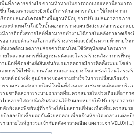
พื้นที่อาคารอย่างไร ความท้าทายในการออกแบบเหล่านี้สามารถ
ึ้น โดยเฉพาะอย่างยิ่งเมื่อมีการนำอาคารกลับมาใช้ใหม่ ความ
ซ้ำหรือตอบสนองโครงสร้างพื้นฐานที่มีอยู่ การปรับแปลนอาคาร การ
รแนะนำเทคโนโลยีในขั้นตอนการวางแผน ยังส่งผลต่อการออกแบ
้องมีการติดตั้งสกายไลท์ที่สามารถทำงานได้ภายในหลังคาลาดเอียงที
การออกแบบนำเสนอโอกาสที่สร้างสรรค์และยั่งยืน ความท้าทายในก
ต่อสิ่งแวดล้อม ลดการปล่อยคาร์บอนโดยใช้วัสดุน้อยลง โครงการ
ยในและอาคารที่มีอยู่ เช่น ผนังและโครงสร้างหลังคา การฟื้นฟู
ถาปนิกที่คิดอย่างยั่งยืนเช่นกัน อนาคตอาจมีการติดตั้งระบบ โซล่า
กและการใช้ไฟฟ้าจากพลังงานสะอาดอย่าง โซล่าเซลล์ โดนโครงสร้
ซลล์ อย่างยิ่ง ศูนย์กลางของความสำเร็จในการเปลี่ยนเรือนจำ
ารรวมช่องแสงสกายไลท์ในพื้นที่ส่วนกลาง เช่น ทางเดินและบริเว
สงธรรมชาติและการระบายอากาศที่สะดวกสบายในช่วงเดือนที่อากา
ักตัวไปหลายปี สถาปนิกสิบสองคนได้รับมอบหมายให้ปรับปรุงอาคารเก
กหักพังและพืชพันธุ์ที่รกร้างให้เป็นสถานที่ท่องเที่ยวที่สะดวกสบาย
ยปีกสองปีกเชื่อมต่อกันด้วยหอคอยเพื่อสร้างห้องโถงกลาง แต่ละปี
ูหรา สกายไลท์ถูกรวมเข้ากับหลังคาลาดเอียง แผงกระจก VELUX […]