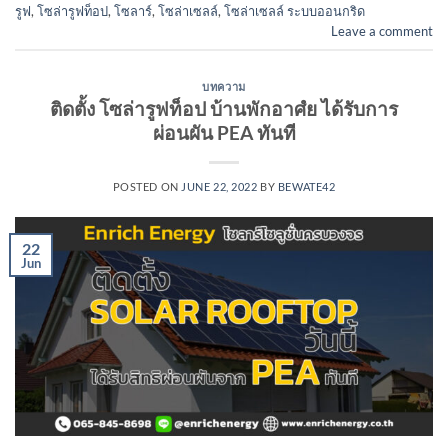
รูฟ
,
โซล่ารูฟท็อป
,
โซลาร์
,
โซล่าเซลล์
,
โซล่าเซลล์ ระบบออนกริด
Leave a comment
บทความ
ติดตั้ง โซล่ารูฟท็อป บ้านพักอาศํย ได้รับการ
ผ่อนผัน PEA ทันที
POSTED ON
JUNE 22, 2022
BY
BEWATE42
22
Jun