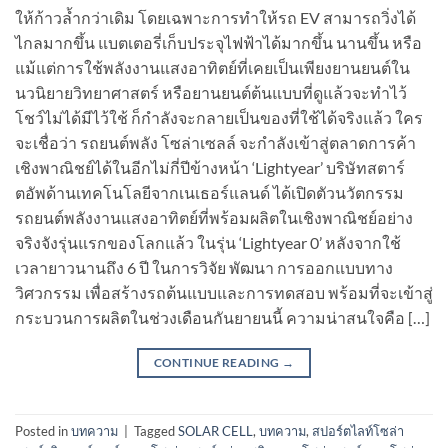
ให้ก้าวล้ำกว่าเดิม โดยเฉพาะการทำให้รถ EV สามารถวิ่งได้
ไกลมากขึ้น แบตเตอรี่เก็บประจุไฟฟ้าได้มากขึ้น นานขึ้น หรือ
แม้แต่การใช้พลังงานแสงอาทิตย์ที่เคยเป็นเพียงยานยนต์ใน
นวนิยายวิทยาศาสตร์ หรือยานยนต์ต้นแบบที่ดูแล้วจะทำไว้
โชว์ไม่ได้มีไว้ใช้ ก็กำลังจะกลายเป็นของที่ใช้ได้จริงแล้ว ใคร
จะเชื่อว่า รถยนต์พลัง โซล่าเซลล์ จะกำลังเข้าสู่ตลาดการค้า
เชิงพาณิชย์ได้ในอีกไม่กี่ปีข้างหน้า ‘Lightyear’ บริษัทสตาร์
ตอัพด้านเทคโนโลยีจากเนเธอร์แลนด์ ได้เปิดตัวนวัตกรรม
รถยนต์พลังงานแสงอาทิตย์ที่พร้อมผลิตในเชิงพาณิชย์อย่าง
จริงจังรุ่นแรกของโลกแล้ว ในรุ่น ‘Lightyear 0’ หลังจากใช้
เวลายาวนานถึง 6 ปี ในการวิจัย พัฒนา การออกแบบทาง
วิศวกรรม เพื่อสร้างรถต้นแบบและการทดสอบ พร้อมที่จะเข้าสู่
กระบวนการผลิตในช่วงเดือนกันยายนนี้ ความน่าสนใจคือ […]
CONTINUE READING
→
Posted in
บทความ
|
Tagged
SOLAR CELL
,
บทความ
,
สปอร์ตไลท์โซล่า