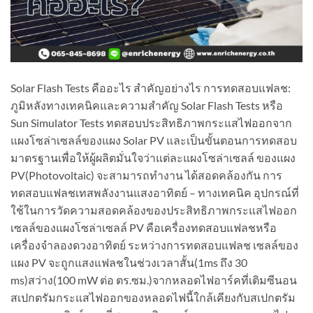
Solar Flash Tests คืออะไร สำคัญอย่างไร การทดสอบแฟลช:
ภูมิหลังทางเทคนิคและความสำคัญ Solar Flash Tests หรือ
Sun Simulator Tests ทดสอบประสิทธิภาพกระแสไฟออกจาก
แผงโซล่าเซลล์ของแผง Solar PV และเป็นขั้นตอนการทดสอบ
มาตรฐานเพื่อให้ผู้ผลิตมั่นใจว่าแต่ละแผงโซล่าเซลล์ ของแผง
PV(Photovoltaic) จะสามารถทำงาน ได้สอดคล้องกัน การ
ทดสอบแฟลชเทสพลังงานแสงอาทิตย์ – ทางเทคนิค อุปกรณ์ที่
ใช้ในการวัดความสอดคล้องของประสิทธิภาพกระแสไฟออก
เซลล์ของแผงโซล่าเซลล์ PV คือเครื่องทดสอบแฟลชหรือ
เครื่องจำลองดวงอาทิตย์ ระหว่างการทดสอบแฟลช เซลล์ของ
แผง PV จะถูกแสงแฟลชในช่วงเวลาสั้น(1ms ถึง 30
ms)สว่าง(100 mW ต่อ ตร.ซม.)จากหลอดไฟอาร์คที่เติมซีนอน
สเปกตรัมกระแสไฟออกของหลอดไฟนี้ใกล้เคียงกับสเปกตรัม