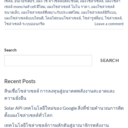
เซลล์
,
อินเวอร์เตอร์
,
แผง โซ ล่า เซลล์แต่ละชนิด
,
แผงโซล่าเซลล์
,
แผงโซล่า
เซลล์ mono half cell ดีไหม
,
แผงโซล่าเซลล์ โมโน ราคา
,
แผงโซล่าเซลล์
ขนาดเล็ก
,
แผงโซล่าเซลล์ที่เหมาะกับประเทศไทย
,
แผงโซล่าเซลล์มีกี่แบบ
,
แผงโซล่าเซลล์แบบไหนดี
,
โคมไฟถนนโซล่าเซลล์
,
โซล่ารูฟท็อป
,
โซล่าเซลล์
,
โซล่าเซลล์ ระบบออนกริด
Leave a comment
Search
SEARCH
Recent Posts
สินเชื่อโซล่าเซลล์ การลงทุนสู่อนาคตพลังงานสะอาดและ
ความยั่งยืน
Solar API เทคโนโลยีใหม่ของ Google สิ่งที่ช่วยคำนวณการติด
ตั้งแผงโซล่าเซลล์ทั่วโลก
เทคโนโลยีโซล่าเซลล์การผลักดันสู่อาณาจักรพลังงาน