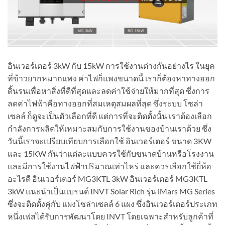
อินเวอร์เตอร์ 3kW กับ 15kW การใช้งานต่างกันอย่างไร ในยุค
ที่ข้าวยากหมากแพง ค่าไฟก็แพงขนาดนี้ เราก็ต้องหาทางออก
ดิ้นรนเพื่อหาสิ่งที่ดีที่สุดและลดค่าใช้จ่ายให้มากที่สุด ซึ่งการ
ลดค่าไฟฟ้าคือทางออกที่สมเหตุสมผลที่สุด ซึ่งระบบ โซล่า
เซลล์ ก็ดูจะเป็นตัวเลือกที่ดี แต่การที่จะติดตั้งนั้น เราต้องเลือก
กำลังการผลิตให้เหมาะสมกับการใช้งานของบ้านเราด้วย ซึ่ง
วันนี้เราจะเปรียบเทียบการเลือกใช้ อินเวอร์เตอร์ ขนาด 3KW
และ 15KW กันว่าแต่ละแบบควรใช้กับขนาดบ้านหรือโรงงาน
และมีการใช้งานไฟฟ้าปริมาณเท่าไหร่ และควรเลือกใช้ยี่ห้อ
อะไรดี อินเวอร์เตอร์ MG3KTL 3kW อินเวอร์เตอร์ MG3KTL
3kW แนะนำเป็นแบรนด์ INVT Solar Rich รุ่น iMars MG Series
ซึ่งจะติดตั้งคู่กับ แผงโซล่าเซลล์ 6 แผง ซึ่งอินเวอร์เตอร์ประเภท
หนึ่งเฟสได้รับการพัฒนาโดย INVT โดยเฉพาะสำหรับลูกค้าที่