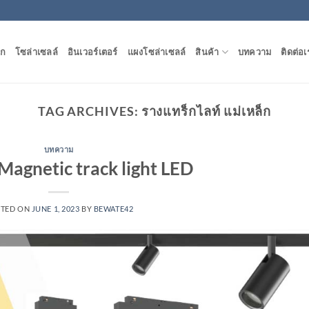
ัก
โซล่าเซลล์
อินเวอร์เตอร์
แผงโซล่าเซลล์
สินค้า
บทความ
ติดต่อเ
TAG ARCHIVES:
รางแทร็กไลท์ แม่เหล็ก
บทความ
Magnetic track light LED
STED ON
JUNE 1, 2023
BY
BEWATE42