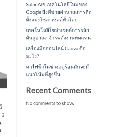
Solar API เทคโนโลยีใหม่ของ
Google สิ่งที่ช่วยคำนวณการติด
ตั้งแผงโซล่าเซลล์ทั่วโลก
เทคโนโลยีโซล่าเซลล์การผลัก
ดันสู่อาณาจักรพลังงานทดแทน
เครื่องมือออนไลน์ Canva คือ
อะไร?
ค่าไฟฟ้าในช่วงฤดูร้อนมักจะมี
แนวโน้มที่สูงขึ้น
Recent Comments
No comments to show.
ี้
 3
.
น