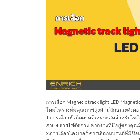
การเลือก Magnetic track light LED Magnetic
โคมไฟรางที่มีคุณภาพสูงมักมีลักษณะดังต่อไปนี
1.การเลือกหัวติดตามที่เหมาะสมสำหรับไฟติด
สาย 4 สายไฟติดตาม หากรางที่มีอยู่ของคุณมีส
2.การเลือกไดรเวอร์ ควรเลือกแบรนด์ที่มีชื่