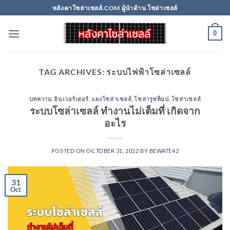
Skip
หลังคาโซล่าเซลล์.COM ผู้นำด้าน โซล่าเซลล์
to
content
0
TAG ARCHIVES:
ระบบไฟฟ้าโซล่าเซลล์
บทความ
,
อินเวอร์เตอร์
,
แผงโซล่าเซลล์
,
โซล่ารูฟท็อป
,
โซล่าเซลล์
ระบบโซล่าเซลล์ ทำงานไม่เต็มที่ เกิดจาก
อะไร
POSTED ON
OCTOBER 31, 2022
BY
BEWATE42
31
Oct