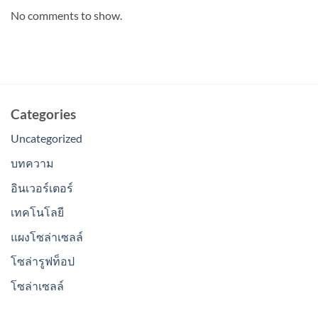
No comments to show.
Categories
Uncategorized
บทความ
อินเวอร์เตอร์
เทคโนโลยี
แผงโซล่าเซลล์
โซล่ารูฟท็อป
โซล่าเซลล์