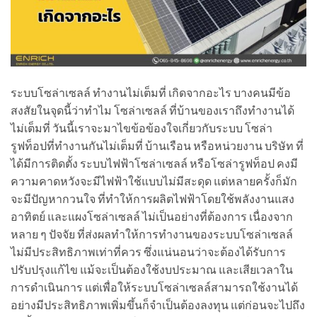
ระบบโซล่าเซลล์ ทำงานไม่เต็มที่ เกิดจากอะไร บางคนมีข้อ
สงสัยในจุดนี้ว่าทำไม โซล่าเซลล์ ที่บ้านของเราถึงทำงานได้
ไม่เต็มที่ วันนี้เราจะมาไขข้อข้องใจเกี่ยวกับระบบ โซล่า
รูฟท็อปที่ทำงานกันไม่เต็มที่ บ้านเรือน หรือหน่วยงาน บริษัท ที่
ได้มีการติดตั้ง ระบบไฟฟ้าโซล่าเซลล์ หรือโซล่ารูฟท็อป คงมี
ความคาดหวังจะมีไฟฟ้าใช้แบบไม่มีสะดุด แต่หลายครั้งก็มัก
จะมีปัญหากวนใจ ที่ทำให้การผลิตไฟฟ้าโดยใช้พลังงานแสง
อาทิตย์ และแผงโซล่าเซลล์ ไม่เป็นอย่างที่ต้องการ เนื่องจาก
หลาย ๆ ปัจจัย ที่ส่งผลทำให้การทำงานของระบบโซล่าเซลล์
ไม่มีประสิทธิภาพเท่าที่ควร ซึ่งแน่นอนว่าจะต้องได้รับการ
ปรับปรุงแก้ไข แม้จะเป็นต้องใช้งบประมาณ และเสียเวลาใน
การดำเนินการ แต่เพื่อให้ระบบโซล่าเซลล์สามารถใช้งานได้
อย่างมีประสิทธิภาพเพิ่มขึ้นก็จำเป็นต้องลงทุน แต่ก่อนจะไปถึง