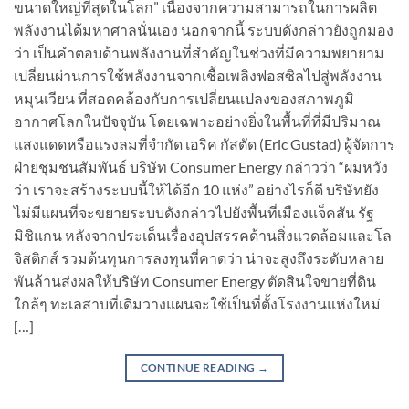
ขนาดใหญ่ที่สุดในโลก” เนื่องจากความสามารถในการผลิต
พลังงานได้มหาศาลนั่นเอง นอกจากนี้ ระบบดังกล่าวยังถูกมอง
ว่า เป็นคำตอบด้านพลังงานที่สำคัญในช่วงที่มีความพยายาม
เปลี่ยนผ่านการใช้พลังงานจากเชื้อเพลิงฟอสซิลไปสู่พลังงาน
หมุนเวียน ที่สอดคล้องกับการเปลี่ยนแปลงของสภาพภูมิ
อากาศโลกในปัจจุบัน โดยเฉพาะอย่างยิ่งในพื้นที่ที่มีปริมาณ
แสงแดดหรือแรงลมที่จำกัด เอริค กัสตัด (Eric Gustad) ผู้จัดการ
ฝ่ายชุมชนสัมพันธ์ บริษัท Consumer Energy กล่าวว่า “ผมหวัง
ว่า เราจะสร้างระบบนี้ให้ได้อีก 10 แห่ง” อย่างไรก็ดี บริษัทยัง
ไม่มีแผนที่จะขยายระบบดังกล่าวไปยังพื้นที่เมืองแจ็คสัน รัฐ
มิชิแกน หลังจากประเด็นเรื่องอุปสรรคด้านสิ่งแวดล้อมและโล
จิสติกส์ รวมต้นทุนการลงทุนที่คาดว่า น่าจะสูงถึงระดับหลาย
พันล้านส่งผลให้บริษัท Consumer Energy ตัดสินใจขายที่ดิน
ใกล้ๆ ทะเลสาบที่เดิมวางแผนจะใช้เป็นที่ตั้งโรงงานแห่งใหม่
[…]
CONTINUE READING
→