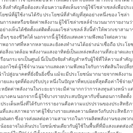
2566 สิ่งสำคัญคือต้องสะท้อนความคิดเห็นจากผู้ใช้โซล่าเซลล์เพื่อประ
ชน์ที่ผู้ใช้งานได้รับ ประโยชน์ที่สำคัญที่สุดอย่างหนึ่งของ โซล่า
นการลดหรือขจัดค่าพลังงาน ผู้ใช้โซล่าเซลล์จำนวนมากรายงานว่
่างเห็นได้ชัดตั้งแต่ติดตั้งแผงโซล่าเซลล์ สิ่งนี้ทำให้พวกเขาสาม
่นๆ ของชีวิตได้ นอกจากนี้ ผู้ใช้ยังแสดงความพึงพอใจต่อความ
พอากาศที่หลากหลายและยังคงทำงานได้อย่างน่าเชื่อถือ ประโยช
่อสิ่งแวดล้อม พลังงานแสงอาทิตย์เป็นแหล่งพลังงานที่สะอาดและ
รือนกระจกเป็นศูนย์ นี่เป็นปัจจัยสำคัญสำหรับผู้ใช้ที่ให้ความสำคัญ
ออกไซด์ ผู้ใช้จำนวนมากแสดงความพึงพอใจกับการตัดสินใจเปลี่ย
ำไปสู่อนาคตที่ยั่งยืนยิ่งขึ้น แม้จะมีประโยชน์มากมายจากพลังงาน
และจุดที่ต้องปรับปรุง หนึ่งในปัญหาที่พบบ่อยที่สุดคือค่าใช้จ่ายเร
ระหยัดค่าพลังงานในระยะยาวจะมีค่ามากกว่าการลงทุนล่วงหน้า แต่
ับบางคน นอกจากนี้ ผู้ใช้บางรายประสบปัญหากับขั้นตอนการติดตั้ง
 อีกประเด็นหนึ่งที่ได้รับการรายงานคือความแปรปรวนของประสิทธิ
ถานที่และสภาพอากาศ ผู้ใช้บางรายแสดงความผิดหวังกับประสิทธิภ
รือฝนตก ซึ่งอาจส่งผลต่อความสามารถในการผลิตพลังงานของพวก
ดน้อยอาจไม่เห็นประโยชน์เช่นเดียวกับผู้ใช้ในพื้นที่ที่มีแสงแดดส่องถ