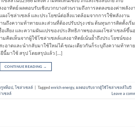
เซลล์ในปี2566 มีทั้งความคิดเห็นเชิงบวกและเชิงลบเกี่ยวกับ
งอาทิตย์ ผลตอบรับเชิงบวกบางส่วนรวมถึงการลดลงของค่าพลังง
้ของแผงโซล่าเซลล์ และประโยชน์ต่อสิ่งแวดล้อมจากการใช้พลังงาน
านถึงความท้าทายและส่วนที่ต้องปรับปรุง เช่น ต้นทุนการติดตั้งเริ่ม
ีชื่อเสียง และความผันแปรของประสิทธิภาพของแผงโซล่าเซลล์ขึ้นอย
คิดเห็นจากผู้ใช้โซล่าเซลล์แสงอาทิตย์เน้นย้ำถึงประโยชน์ของ
สะอาดและนำกลับมาใช้ใหม่ได้ ขณะเดียวกันก็ระบุถึงความท้าทาย
ี้มาใช้ สรุป โดยสรุปแล้ว […]
CONTINUE READING
→
ารูฟท็อป
,
โซล่าเซลล์
|
Tagged
enrich energy
,
ผลตอบรับจากผู้ใช้โซล่าเซลล์ในปี
่าเซลล์
Leave a com