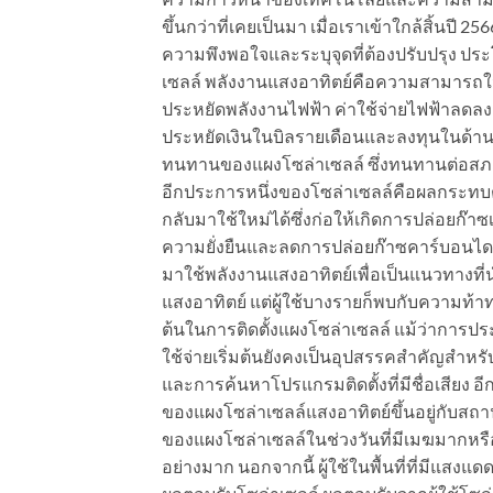
ขึ้นกว่าที่เคยเป็นมา เมื่อเราเข้าใกล้สิ้นปี 
ความพึงพอใจและระบุจุดที่ต้องปรับปรุง ประโย
เซลล์ พลังงานแสงอาทิตย์คือความสามารถใ
ประหยัดพลังงานไฟฟ้า ค่าใช้จ่ายไฟฟ้าลดลงอย
ประหยัดเงินในบิลรายเดือนและลงทุนในด้านอื
ทนทานของแผงโซล่าเซลล์ ซึ่งทนทานต่อสภา
อีกประการหนึ่งของโซล่าเซลล์คือผลกระทบต
กลับมาใช้ใหม่ได้ซึ่งก่อให้เกิดการปล่อยก๊าซเ
ความยั่งยืนและลดการปล่อยก๊าซคาร์บอนได
มาใช้พลังงานแสงอาทิตย์เพื่อเป็นแนวทางที่น
แสงอาทิตย์ แต่ผู้ใช้บางรายก็พบกับความท้าทาย
ต้นในการติดตั้งแผงโซล่าเซลล์ แม้ว่าการป
ใช้จ่ายเริ่มต้นยังคงเป็นอุปสรรคสำคัญสำหร
และการค้นหาโปรแกรมติดตั้งที่มีชื่อเสียง
ของแผงโซล่าเซลล์แสงอาทิตย์ขึ้นอยู่กับส
ของแผงโซล่าเซลล์ในช่วงวันที่มีเมฆมากห
อย่างมาก นอกจากนี้ ผู้ใช้ในพื้นที่ที่มีแสงแด