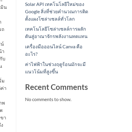
Solar API เทคโนโลยีใหม่ของ
เมิน
Google สิ่งที่ช่วยคำนวณการติด
ตั้งแผงโซล่าเซลล์ทั่วโลก
า
เทคโนโลยีโซล่าเซลล์การผลัก
ารถ
ดันสู่อาณาจักรพลังงานทดแทน
น์
เครื่องมือออนไลน์ Canva คือ
นำ
อะไร?
กับ
ค่าไฟฟ้าในช่วงฤดูร้อนมักจะมี
น
แนวโน้มที่สูงขึ้น
ิ่ม
Recent Comments
ค่า
No comments to show.
ภาพ
าพ
เขา
ึง