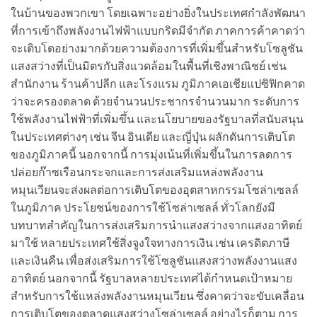
ในบ้านของพวกเขา โดยเฉพาะอย่างยิ่งในประเทศกำลังพัฒนา
ที่การเข้าถึงพลังงานไฟฟ้าแบบกริดมีจำกัด ภาคการค้าคาดว่า
จะเติบโตอย่างมากด้วยความต้องการที่เพิ่มขึ้นสำหรับโซลูชัน
แสงสว่างที่เป็นมิตรกับสิ่งแวดล้อมในพื้นที่เชิงพาณิชย์ เช่น
สำนักงาน ร้านค้าปลีก และโรงแรม ภูมิภาคเอเชียแปซิฟิกคาด
ว่าจะครองตลาด ด้วยจำนวนประชากรจำนวนมาก ระดับการ
ใช้พลังงานไฟฟ้าที่เพิ่มขึ้น และนโยบายของรัฐบาลที่สนับสนุน
ในประเทศต่างๆ เช่น จีน อินเดีย และญี่ปุ่น ผลักดันการเติบโต
ของภูมิภาคนี้ นอกจากนี้ การมุ่งเน้นที่เพิ่มขึ้นในการลดการ
ปล่อยก๊าซเรือนกระจกและการส่งเสริมแหล่งพลังงาน
หมุนเวียนจะส่งผลต่อการเติบโตของอุตสาหกรรมโซล่าเซลล์
ในภูมิภาค ประโยชน์ของการใช้โซล่าเซลล์ ทั่วโลกยังมี
บทบาทสำคัญในการส่งเสริมการนำแสงสว่างจากแสงอาทิตย์
มาใช้ หลายประเทศใช้สิ่งจูงใจทางการเงิน เช่น เครดิตภาษี
และเงินคืน เพื่อส่งเสริมการใช้โซลูชันแสงสว่างพลังงานแสง
อาทิตย์ นอกจากนี้ รัฐบาลหลายประเทศได้กำหนดเป้าหมาย
สำหรับการใช้แหล่งพลังงานหมุนเวียน ซึ่งคาดว่าจะขับเคลื่อน
การเติบโตของตลาดแสงสว่างโซล่าเซลล์ อย่างไรก็ตาม การ