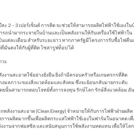
ละ 2 – 3 เปอร์เซ็นต์ การติด
จะช่วยให้สามารถผลิตไฟฟ้าใช้เองในบ
สามารถนำมากระจายในบ้านและเป็นพลังงานให้กับเครื่องใช้ไฟฟ้าใน
ฟในแต่ละเดือน สำหรับระยะยาว หากภาครัฐมีโครงการรับซื้อไฟคืนเพ
่มั่นคงให้กับผู้ที่ติด โซล่ารูฟท็อป ได้
าวะ
ลังงานสะอาดใช้อย่างยั่งยืน ยิ่งถ้ามีครอบครัวหรือเกษตรกรที่ติด
สร้างมลภาวะของสิ่งแวดล้อมและสังคม ซึ่งจะย้อนกลับมายกระดับ
โดย
นั้นสามารถตอบโจทย์ทั้งการลงทุน รักษ์โลก รักษ์สิ่งแวดล้อม อั
กพลังงานสะอาด (Clean Energy) จำหน่ายให้กับการไฟฟ้าฝ่ายผลิต
งการผลิตมากขึ้นเพื่อผลิตกระแสไฟฟ้าใช้เองในฟาร์มในอนาคต เพื่
ลังงานจากฟอสซิล และสนับสนุนการใช้พลังงานทดแทน เพื่อให้โล