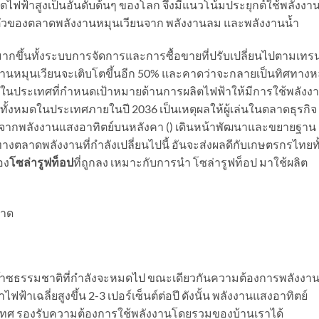
ิตไฟฟ้าสูงเป็นอันดับต้นๆ ของโลก จึงมีแนวโน้มประยุกต์ใช้พลังงา
ัวของตลาดพลังงานหมุนเวียนจาก
พลังงานลม และพลังงานน้ำ
ขึ้นทั้งระบบการจัดการและการซื้อขายที่ปรับเปลี่ยนไปตามเทรน
านหมุนเวียนจะเติบโตขึ้นอีก 50% และคาดว่าจะกลายเป็นทิศทางห
ในประเทศที่กำหนดเป้าหมายด้านการผลิตไฟฟ้าให้มีการใช้พลังง
้งหมดในประเทศภายในปี 2036 เป็นเหตุผลให้ผู้เล่นในตลาดธุรกิจ
ากพลังงานแสงอาทิตย์บนหลังคา (
) เดินหน้าพัฒนาและขยายฐาน
ิศทางตลาดพลังงานที่กำลังเปลี่ยนไปนี้ อันจะส่งผลดีกับเกษตรกรไทยทั
อง
โซล่ารูฟท็อป
ที่ถูกลง เหมาะกับการนำ โซล่ารูฟท็อป มาใช้ผลิต
อาด
ากก๊าซธรรมชาติที่กำลังจะหมดไป ขณะเดียวกันความต้องการพลังงา
าเฉลี่ยสูงขึ้น 2-3 เปอร์เซ็นต์ต่อปี ดังนั้น พลังงานแสงอาทิตย์
เทศ รองรับความต้องการใช้พลังงานโดยรวมของบ้านเราได้