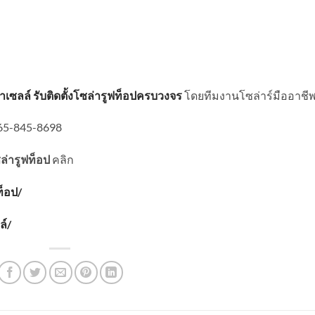
าเซลล์
รับติดตั้งโซล่ารูฟท็อปครบวงจร
โดยทีมงานโซล่าร์มืออาชี
065-845-8698
ล่ารูฟท็อป
คลิก
ท็อป/
ล์/