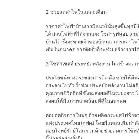
2.
ช่วยลดค่าไฟในแต่ละเดือน
ราคาค่าไฟฟ้าบ้านเรามีแนวโน้มสูงขึ้นทุกปี ปี
ได้ ส่วนไฟฟ้าที่ได้จากแผง โซล่ารูฟท็อป 
บ้านได้ ซึ่งจะช่วยเจ้าของบ้านลดภาระค่าไ
เติมในอนาคต การติดตั้ง
ก็จะช่วยสร้างรายได้ที
3.
โซล่าเซลล์
ประหยัดพลังงาน ไม่สร้างมลภ
ประโยชน์ทางตรงของการติด
คือ ช่วยให้มีพ
กระจายไปทั่ว ยิ่งช่วยประหยัดพลังงาน ไม่
คุณภาพชีวิตอีกที ซึ่งจะส่งผลดีในระยะยาว 
ส่งผลให้มีสภาพแวดล้อมที่ดีในอนาคต
ต่อยอดกิจการใหม่ๆ ด้วย
ผลิตกระแสไฟฟ้าจา
แห่งประเทศไทย (กฟผ.) โดยมีแพลนเพิ่มกำลั
ตอบโจทย์รักษ์โลก ร่วมด้วยช่วยลดการใช้พ
นี้น่าอยู่อย่างยั่งยืน