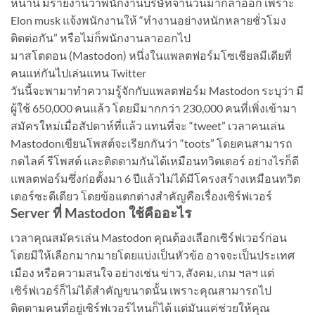
หน้านี้ มีรายงานว่าพนักงานบริษัทจำนวนมากลาออก เพราะ
Elon musk แจ้งพนักงานให้ “ทำงานอย่างหนักหลายชั่วโมง
ติดต่อกัน” หรือไม่ก็พนักงานลาออกไป
มาสโตดอน (Mastodon) หนึ่งในแพลตฟอร์มโซเชียลมีเดียที่
คนแห่กันไปเล่นแทน Twitter
วันนี้จะพามาทำความรู้จักกับแพลตฟอร์ม Mastodon ระบุว่า มี
ผู้ใช้ 650,000 คนแล้ว โดยมีมากกว่า 230,000 คนที่เพิ่งเข้ามา
สมัครใหม่เมื่อสัปดาห์ที่แล้ว แทนที่จะ “tweet” เวลาคนเล่น
Mastodonเขียนโพสต์จะเรียกกันว่า “toots” โดยคนสามารถ
กดไลค์ รีโพสต์ และติดตามกันได้เหมือนทวิตเตอร์ อย่างไรก็ดี
แพลตฟอร์มซึ่งก่อตั้งมา 6 ปีแล้วไม่ได้มีโครงสร้างเหมือนทวิต
เตอร์ซะดีเดียว โดยข้อแตกต่างสำคัญคือเรื่องเซิร์ฟเวอร์
Server ที่ Mastodon ใช้คืออะไร
เวลาคุณสมัครเล่น Mastodon คุณต้องเลือกเซิร์ฟเวอร์ก่อน
โดยมีให้เลือกมากมายโดยแบ่งเป็นหัวข้อ อาจจะเป็นประเทศ
เมือง หรือความสนใจ อย่างเช่น ข่าว, สังคม, เกม ฯลฯ แต่
เซิร์ฟเวอร์ก็ไม่ได้สำคัญขนาดนั้น เพราะคุณสามารถไป
ติดตามคนที่อยู่เซิร์ฟเวอร์ไหนก็ได้ แต่มันแค่ช่วยให้คุณ