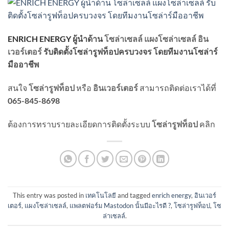
ENRICH ENERGY
ผู้นำด้าน
โซล่าเซลล์
แผงโซล่าเซลล์
อิน
เวอร์เตอร์
รับติดตั้งโซล่ารูฟท็อปครบวงจร
โดยทีมงานโซล่าร์
มืออาชีพ
สนใจ
โซล่ารูฟท็อป
หรือ
อินเวอร์เตอร์
สามารถติดต่อเราได้ที่
065-845-8698
ต้องการทราบรายละเอียดการติดตั้งระบบ
โซล่ารูฟท็อป
คลิก
This entry was posted in
เทคโนโลยี
and tagged
enrich energy
,
อินเวอร์
เตอร์
,
แผงโซล่าเซลล์
,
แพลตฟอร์ม Mastodon นั้นมีอะไรดี ?
,
โซล่ารูฟท็อป
,
โซ
ล่าเซลล์
.