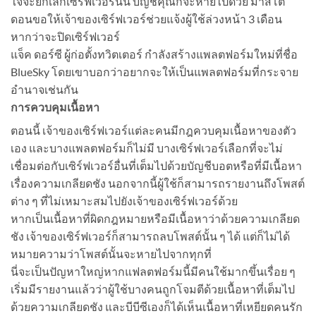
ใจจะยกเลิกเซิร์ฟเวอร์นั้น บัญชีคุณก็จะหายไปด้วย มาสโต
ดอนขอให้เจ้าของเซิร์ฟเวอร์ช่วยแจ้งผู้ใช้ล่วงหน้า 3 เดือน
หากว่าจะปิดเซิร์ฟเวอร์
แจ็ค ดอร์ซี ผู้ก่อตั้งทวิตเตอร์ กำลังสร้างแพลตฟอร์มใหม่ที่ชื่อ
BlueSky โดยเขาบอกว่าอยากจะให้เป็นแพลตฟอร์มที่กระจาย
อำนาจเช่นกัน
การควบคุมเนื้อหา
ตอนนี้ เจ้าของเซิร์ฟเวอร์แต่ละคนมีกฎควบคุมเนื้อหาของตัว
เอง และบางแพลตฟอร์มก็ไม่มี บางเซิร์ฟเวอร์เลือกที่จะไม่
เชื่อมต่อกับเซิร์ฟเวอร์อื่นที่เต็มไปด้วยบัญชีบอตหรือที่มีเนื้อหา
เรื่องความเกลียดชัง นอกจากนี้ผู้ใช้ก็สามารถรายงานถึงโพสต์
ต่าง ๆ ที่ไม่เหมาะสมไปยังเจ้าของเซิร์ฟเวอร์ด้วย
หากเป็นเนื้อหาที่ผิดกฎหมายหรือมีเนื้อหาว่าด้วยความเกลียด
ชัง เจ้าของเซิร์ฟเวอร์ก็สามารถลบโพสต์นั้น ๆ ได้ แต่ก็ไม่ได้
หมายความว่าโพสต์นั้นจะหายไปจากทุกที่
นี่จะเป็นปัญหาใหญ่หากแฟลตฟอร์มนี้มีคนใช้มากขึ้นเรื่อย ๆ
เริ่มมีรายงานแล้วว่าผู้ใช้บางคนถูกโจมตีด้วยเนื้อหาที่เต็มไป
ด้วยความเกลียดชัง และบีบีซีเองก็ได้เห็นเนื้อหาที่เหยียดคนรัก