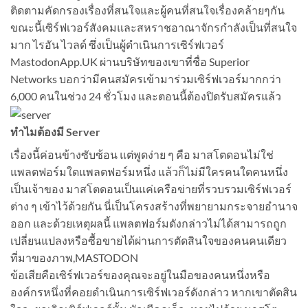
ติดตามคัดกรองเรื่องที่สนใจและผู้คนที่สนใจเรื่องคล้ายๆกัน
ขณะนี้เซิร์ฟเวอร์สังคมและสหราชอาณาจักรกำลังเป็นที่สนใจ
มาก ไรอัน ไวลด์ ซึ่งเป็นผู้ดำเนินการเซิร์ฟเวอร์
MastodonApp.UK ผ่านบริษัทของเขาที่ชื่อ Superior
Networks บอกว่ามีคนสมัครเข้ามาร่วมเซิร์ฟเวอร์มากกว่า
6,000 คนในช่วง 24 ชั่วโมง และตอนนี้ต้องปิดรับสมัครแล้ว
ทำไมต้องมี Server
เรื่องนี้ค่อนข้างซับซ้อน แต่พูดง่าย ๆ คือ มาสโตดอนไม่ใช่
แพลตฟอร์มใดแพลตฟอร์มหนึ่ง แล้วก็ไม่มีใครคนใดคนหนึ่ง
เป็นเจ้าของ มาสโตดอนเป็นแค่เครือข่ายที่รวบรวมเซิร์ฟเวอร์
ต่าง ๆ เข้าไว้ด้วยกัน นี่เป็นโครงสร้างที่พยายามกระจายอำนาจ
ออก และด้วยเหตุผลนี้ แพลตฟอร์มดังกล่าวไม่ได้สามารถถูก
เปลี่ยนแปลงหรือซื้อขายได้ผ่านการตัดสินใจของคนคนเดียว
ที่มาของภาพ,MASTODON
ข้อเสียคือเซิร์ฟเวอร์ของคุณจะอยู่ในมือของคนหนึ่งหรือ
องค์กรหนึ่งที่คอยดำเนินการเซิร์ฟเวอร์ดังกล่าว หากเขาตัดสิน