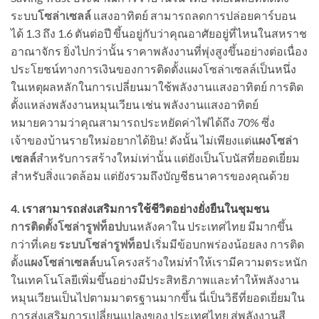
ระบบ
โซล่าเซลล์
แสงอาทิตย์ สามารถลดการปล่อยคาร์บอน
ได้ 1.3 ถึง 1.6 ตันต่อปี ขึ้นอยู่กับว่าคุณอาศัยอยู่ที่ไหนในสหราช
อาณาจักร ยิ่งไปกว่านั้น ราคาพลังงานที่พุ่งสูงขึ้นอย่างต่อเนื่อง
ประโยชน์ทางการเงินของการติดตั้งแผงโซล่าเซลล์เป็นหนึ่ง
ในเหตุผลหลักในการเปลี่ยนมาใช้พลังงานแสงอาทิตย์ การติด
ตั้งแหล่งพลังงานหมุนเวียน เช่น พลังงานแสงอาทิตย์
หมายความว่าคุณสามารถประหยัดค่าไฟได้ถึง 70% ซึ่ง
เจ้าของบ้านรายใหม่อยากได้ยิน! ดังนั้น ไม่เพียงแต่
แผงโซล่า
เซลล์
สำหรับการสร้างใหม่เท่านั้น แต่ยังเป็นโบนัสที่ยอดเยี่ยม
สำหรับสิ่งแวดล้อม แต่ยังรวมถึงบัญชีธนาคารของคุณด้วย
4. เราสามารถส่งเสริมการใช้ชีวิตอย่างยั่งยืนในชุมชน
การติดตั้งโซล่ารูฟท็อป
บนหลังคาใน ประเทศไทย มีมากขึ้น
กว่าที่เคย
ระบบโซล่ารูฟท็อป
เริ่มมีข้อบกพร่องน้อยลง การติด
ตั้ง
แผงโซล่าเซลล์
บนโครงสร้างใหม่ทำให้เรามีความตระหนัก
ในเทคโนโลยีเพิ่มขึ้นอย่างมีประสิทธิภาพและทำให้พลังงาน
หมุนเวียนเป็นไปตามมาตรฐานมากขึ้น นี่เป็นวิธีที่ยอดเยี่ยมใน
การส่งเสริมการเปลี่ยนแปลงของ ประเทศไทย สู่พลังงานสี