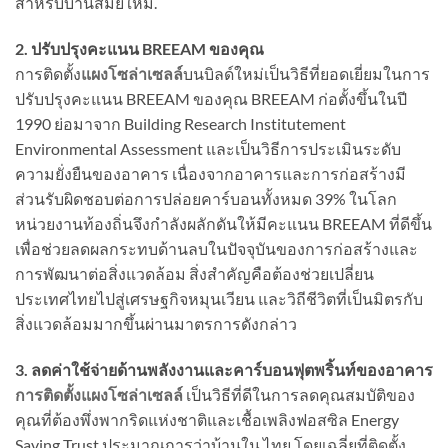
สำหรับบ้านสมัยใหม่.
2. ปรับปรุงคะแนน BREEAM ของคุณ
การติดตั้ง
แผงโซล่าเซลล์
บนบิลด์ใหม่เป็นวิธีที่ยอดเยี่ยมในการ
ปรับปรุงคะแนน BREEAM ของคุณ BREEAM ก่อตั้งขึ้นในปี
1990 ย่อมาจาก Building Research Institutement
Environmental Assessment และเป็นวิธีการประเมินระดับ
ความยั่งยืนของอาคาร เนื่องจากอาคารและการก่อสร้างมี
ส่วนรับผิดชอบต่อการปล่อยคาร์บอนทั้งหมด 39% ในโลก
หน่วยงานท้องถิ่นจึงกำลังผลักดันให้มีคะแนน BREEAM ที่ดีขึ้น
เพื่อช่วยลดผลกระทบด้านลบในปัจจุบันของการก่อสร้างและ
การพัฒนาต่อสิ่งแวดล้อม สิ่งสำคัญคือต้องช่วยเปลี่ยน
ประเทศไทยไปสู่เศรษฐกิจหมุนเวียน และวิถีชีวิตที่เป็นมิตรกับ
สิ่งแวดล้อมมากขึ้นผ่านมาตรการดังกล่าว
3. ลดค่าใช้จ่ายด้านพลังงานและคาร์บอนฟุตพริ้นท์ของอาคาร
การติดตั้งแผงโซล่าเซลล์
เป็นวิธีที่ดีในการลดคุณสมบัติของ
คุณที่ต้องพึ่งพากริดแห่งชาติและเชื้อเพลิงฟอสซิล Energy
Saving Trust ประมาณการว่าบ้านใน ไทย โดยเฉลี่ยที่ติดตั้ง