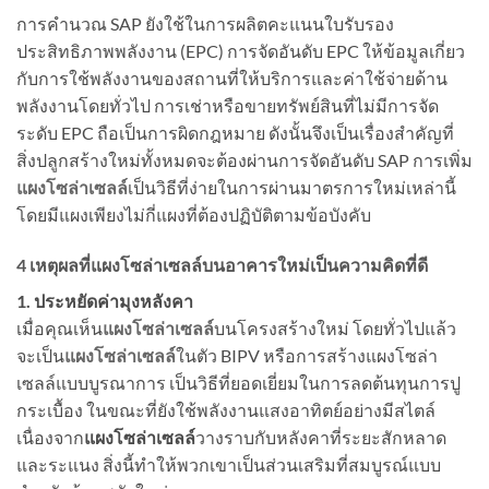
การคำนวณ SAP ยังใช้ในการผลิตคะแนนใบรับรอง
ประสิทธิภาพพลังงาน (EPC) การจัดอันดับ EPC ให้ข้อมูลเกี่ยว
กับการใช้พลังงานของสถานที่ให้บริการและค่าใช้จ่ายด้าน
พลังงานโดยทั่วไป การเช่าหรือขายทรัพย์สินที่ไม่มีการจัด
ระดับ EPC ถือเป็นการผิดกฎหมาย ดังนั้นจึงเป็นเรื่องสำคัญที่
สิ่งปลูกสร้างใหม่ทั้งหมดจะต้องผ่านการจัดอันดับ SAP การเพิ่ม
แผงโซล่าเซลล์
เป็นวิธีที่ง่ายในการผ่านมาตรการใหม่เหล่านี้
โดยมีแผงเพียงไม่กี่แผงที่ต้องปฏิบัติตามข้อบังคับ
4 เหตุผลที่แผงโซล่าเซลล์บนอาคารใหม่เป็นความคิดที่ดี
1. ประหยัดค่ามุงหลังคา
เมื่อคุณเห็น
แผงโซล่าเซลล์
บนโครงสร้างใหม่ โดยทั่วไปแล้ว
จะเป็น
แผงโซล่าเซลล์
ในตัว BIPV หรือการสร้างแผงโซล่า
เซลล์แบบบูรณาการ เป็นวิธีที่ยอดเยี่ยมในการลดต้นทุนการปู
กระเบื้อง ในขณะที่ยังใช้พลังงานแสงอาทิตย์อย่างมีสไตล์
เนื่องจาก
แผงโซล่าเซลล์
วางราบกับหลังคาที่ระยะสักหลาด
และระแนง สิ่งนี้ทำให้พวกเขาเป็นส่วนเสริมที่สมบูรณ์แบบ