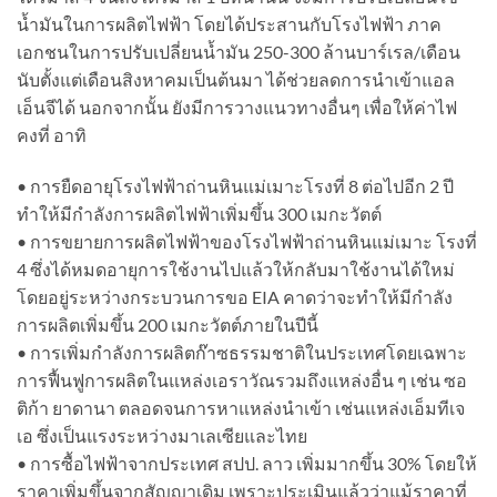
น้ำมันในการผลิตไฟฟ้า โดยได้ประสานกับโรงไฟฟ้า ภาค
เอกชนในการปรับเปลี่ยนน้ำมัน 250-300 ล้านบาร์เรล/เดือน
นับตั้งแต่เดือนสิงหาคมเป็นต้นมา ได้ช่วยลดการนำเข้าแอล
เอ็นจีได้ นอกจากนั้น ยังมีการวางแนวทางอื่นๆ เพื่อให้ค่าไฟ
คงที่ อาทิ
• การยืดอายุโรงไฟฟ้าถ่านหินแม่เมาะโรงที่ 8 ต่อไปอีก 2 ปี
ทำให้มีกำลังการผลิตไฟฟ้าเพิ่มขึ้น 300 เมกะวัตต์
• การขยายการผลิตไฟฟ้าของโรงไฟฟ้าถ่านหินแม่เมาะ โรงที่
4 ซึ่งได้หมดอายุการใช้งานไปแล้วให้กลับมาใช้งานได้ใหม่
โดยอยู่ระหว่างกระบวนการขอ EIA คาดว่าจะทำให้มีกำลัง
การผลิตเพิ่มขึ้น 200 เมกะวัตต์ภายในปีนี้
• การเพิ่มกำลังการผลิตก๊าซธรรมชาติในประเทศโดยเฉพาะ
การฟื้นฟูการผลิตในแหล่งเอราวัณรวมถึงแหล่งอื่น ๆ เช่น ซอ
ติก้า ยาดานา ตลอดจนการหาแหล่งนำเข้า เช่นแหล่งเอ็มทีเจ
เอ ซึ่งเป็นแรงระหว่างมาเลเซียและไทย
• การซื้อไฟฟ้าจากประเทศ สปป. ลาว เพิ่มมากขึ้น 30% โดยให้
ราคาเพิ่มขึ้นจากสัญญาเดิม เพราะประเมินแล้วว่าแม้ราคาที่