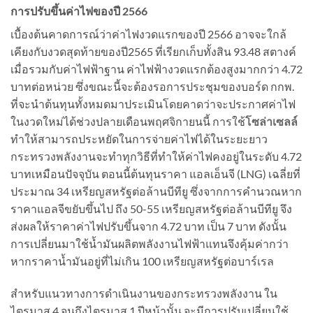
การปรับขึ้นค่าไฟของปี 2566
เบื้องต้นคาดการณ์ว่าค่าไฟงวดแรกของปี 2566 อาจจะใกล้
เคียงกับงวดสุดท้ายของปี2565 ที่เรียกเก็บทั้งสิน 93.48 สตางค์
เมื่อรวมกับค่าไฟฟ้าฐาน ค่าไฟฟ้างวดแรกต้องสูงมากกว่า 4.72
บาทต่อหน่วย ซึ่งขณะนี้จะต้องรอการประชุมของบอร์ด กกพ.
ที่จะนำต้นทุนทั้งหมดมาประเมินโดยคาดว่าจะประกาศค่าไฟ
ในงวดใหม่ได้ช่วงปลายเดือนพฤศจิกายนนี้ การใช้
โซล่าเซลล์
ทำให้สามารถประหยัดในการจ่ายค่าไฟได้ในระยะยาว
กระทรวงพลังงานจะทำทุกวิธีที่ทำให้ค่าไฟคงอยู่ในระดับ 4.72
บาทเหมือนปัจจุบัน ตอนนี้ต้นทุนราคา แอลเอ็นจี (LNG) เฉลี่ยที่
ประมาณ 34 เหรียญสหรัฐต่อล้านบีทียู ซึ่งจากการคำนวณหาก
ราคาแอลจีขยับขึ้นไป ถึง 50-55 เหรียญสหรัฐต่อล้านบีทียู จึง
ส่งผลให้ราคาค่าไฟปรับขึ้นจาก 4.72 บาท เป็น 7 บาท ดังนั้น
การเปลี่ยนมาใช้น้ำมันผลิตพลังงานไฟฟ้าแทนจึงคุ้มค่ากว่า
หากราคาน้ำมันอยู่ที่ไม่เกิน 100 เหรียญสหรัฐต่อบาร์เรล
สำหรับแนวทางการดำเนินงานของกระทรวงพลังงาน ใน
ไตรมาส 4 จนถึงไตรมาส 1 ปีหน้านั้น จะมีการปรับเปลี่ยนใช้