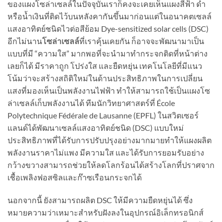
ของแผงโซล่าเซลล์ในปัจจุบันเราก็คงจะเคยเห็นแผงสีฟ้า ดำ
หรือน้ำเงินที่ติดไว้บนหลังคากันขึ้นมาก่อนแต่ในอนาคตเซลล์
แสงอาทิตย์ชนิดไวต่อสีย้อม Dye-sensitized solar cells (DSC)
อีกไม่นาน
โซล่าเซลล์
ที่เราคุ้นเคยกัน ก็อาจจะพัฒนามาเป็น
แบบที่มี “ความใส” มากพอที่จะนำมาทำกระจกติดที่หน้าต่าง
เลยก็ได้ มีราคาถูก โปร่งใส และยืดหยุ่น เทคโนโลยีที่มีแนว
โน้มว่าจะสร้างสถิติใหม่ในด้านประสิทธิภาพในการเปลี่ยน
แสงที่มองเห็นเป็นพลังงานไฟฟ้า ทำให้สามารถใช้เป็นแผงโซ
ล่าเซลล์เก็บพลังงานได้ ทีมนักวิทยาศาสตร์ที่ École
Polytechnique Fédérale de Lausanne (EPFL) ในสวิตเซอร์
แลนด์ได้พัฒนาเซลล์แสงอาทิตย์ชนิด (DSC) แบบใหม่
ประสิทธิภาพที่ได้รับการปรับปรุงอย่างมากมายทำให้แผงผลิต
พลังงานราคาไม่แพง มีความใส และได้รับการยอมรับอย่าง
กว้างขวางสามารถช่วยให้ลดโลกร้อนได้สร้างโลกที่ปราศจาก
เชื้อเพลิงฟอสซิลและก๊าซเรือนกระจกได้
นอกจากนี้ ยังสามารถผลิต DSC ให้มีความยืดหยุ่นได้ ซึ่ง
หมายความว่าเหมาะสำหรับฝังลงในอุปกรณ์อิเล็กทรอนิกส์