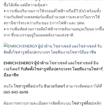
ซื้อได้เพิ่ม แต่มีความคุ้มค่า
• การเพิ่มปริมาณการใช้รถยนต์ไฟฟ้า หรืออีวี (EV) พร้อมทั้ง
ร่วมกันจัดทำแพลตฟอร์มเพื่ออำนวยความสะดวกในการใช้
สถานีชาร์จระหว่างกัน ของ 3 การไฟฟ้า และ ปตท.
• การเพิ่มสัดส่วนการผลิตไฟฟ้าจากพลังงานหมุนเวียนมากขึ้น
จาก ซึ่งจะบรรจุอยู่ในแผนพลังงานแห่งชาติ
ENRICH ENERGY
ผู้นำด้าน
โซล่าเซลล์
แผงโซล่าเซลล์
อิน
เวอร์เตอร์
รับติดตั้งโซล่ารูฟท็อปครบวงจร
โดยทีมงานโซล่าร์
มืออาชีพ
สนใจ
โซล่ารูฟท็อป
หรือ
อินเวอร์เตอร์
สามารถติดต่อเราได้ที่
065-845-8698
ต้องการทราบรายละเอียดการติดตั้งระบบ
โซล่ารูฟท็อป
คลิก