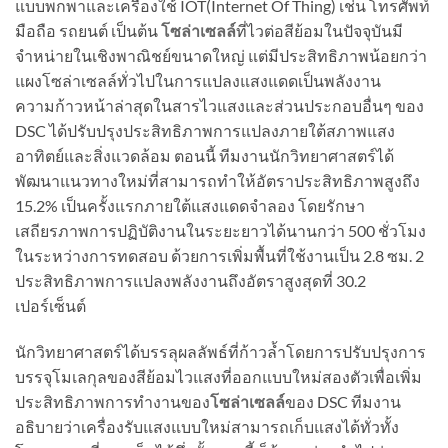
แบบพกพาและเครื่องใช้ IOT(Internet Of Thing) เช่น โทรศัพท์
มือถือ รถยนต์ เป็นต้น
โซล่าเซลล์
ที่ไวต่อสีย้อมในปัจจุบันมี
จำหน่ายในเชิงพาณิชย์ขนาดใหญ่ แต่มีประสิทธิภาพน้อยกว่า
แผงโซล่าเซลล์ทั่วไปในการแปลงแสงแดดเป็นพลังงาน
ความก้าวหน้าล่าสุดในสารไวแสงและส่วนประกอบอื่นๆ ของ
DSC ได้ปรับปรุงประสิทธิภาพการแปลงภายใต้สภาพแสง
อาทิตย์และสิ่งแวดล้อม ตอนนี้ ทีมงานนักวิทยาศาสตร์ได้
พัฒนาแนวทางใหม่ที่สามารถทำให้อัตราประสิทธิภาพสูงถึง
15.2% เป็นครั้งแรกภายใต้แสงแดดจำลอง โดยรักษา
เสถียรภาพการปฏิบัติงานในระยะยาวได้นานกว่า 500 ชั่วโมง
ในระหว่างการทดสอบ ด้วยการเพิ่มพื้นที่ใช้งานเป็น 2.8 ซม. 2
ประสิทธิภาพการแปลงพลังงานถึงอัตราสูงสุดที่ 30.2
เปอร์เซ็นต์
นักวิทยาศาสตร์ได้บรรลุผลลัพธ์ที่ก้าวล้ำโดยการปรับปรุงการ
บรรจุโมเลกุลของสีย้อมไวแสงที่ออกแบบใหม่สองตัวเพื่อเพิ่ม
ประสิทธิภาพการทำงานของ
โซล่าเซลล์
ของ DSC ทีมงาน
อธิบายว่าเครื่องรับแสงแบบใหม่สามารถเก็บแสงได้ทั่วทั้ง