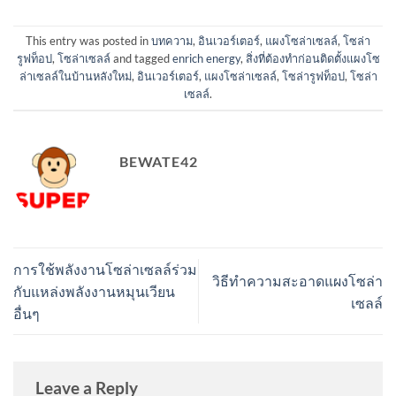
This entry was posted in
บทความ
,
อินเวอร์เตอร์
,
แผงโซล่าเซลล์
,
โซล่า
รูฟท็อป
,
โซล่าเซลล์
and tagged
enrich energy
,
สิ่งที่ต้องทำก่อนติดตั้งแผงโซ
ล่าเซลล์ในบ้านหลังใหม่
,
อินเวอร์เตอร์
,
แผงโซล่าเซลล์
,
โซล่ารูฟท็อป
,
โซล่า
เซลล์
.
BEWATE42
การใช้พลังงานโซล่าเซลล์ร่วม
วิธีทำความสะอาดแผงโซล่า
กับแหล่งพลังงานหมุนเวียน
เซลล์
อื่นๆ
Leave a Reply