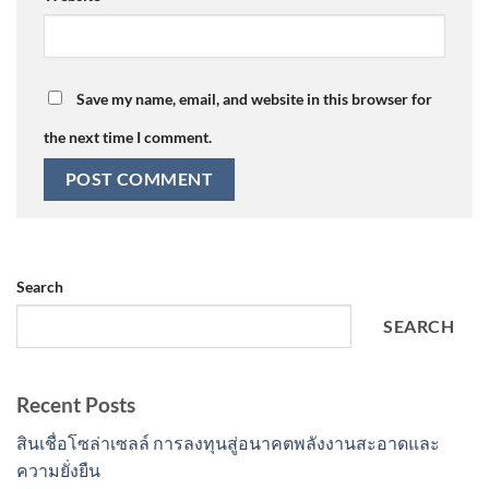
Save my name, email, and website in this browser for
the next time I comment.
Search
SEARCH
Recent Posts
สินเชื่อโซล่าเซลล์ การลงทุนสู่อนาคตพลังงานสะอาดและ
ความยั่งยืน