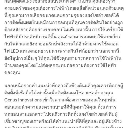
ก่อนติดตั้งแผงโซล่าเซลล์ประเภทใดๆ ในบ้าน คุณต้องรู้ว่า
ครอบครัวของคุณต้องการไฟฟ้าโดยเฉลี่ยกี่หน่วย และด้วยเหตุ
นี้ คุณสามารถเลือกขนาดและความจุของแผงโซล่าเซลล์ได้
การติดตั้ง
แผง
เป็นเหมือนการลงทุนที่คุณควรตัดสินใจอย่างถูก
ต้องหลังจากคิดอย่างรอบคอบ ไม่เพียงเท่านั้น การใช้เครื่องใช้
ไฟฟ้าที่มีประสิทธิภาพดีขึ้น คุณยังสามารถลดค่าใช้จ่ายเกี่ยว
กับไฟฟ้าและยังช่วยอนุรักษ์พลังงานได้อีกด้วย ควรใช้หลอด
ไฟ LED แทนหลอดธรรมดา เพราะกินไฟน้อยกว่า นอกจากนี้
ยังมีอุปกรณ์อื่น ๆ ให้คุณใช้ซึ่งคุณสามารถลดการใช้ไฟฟ้าใน
บ้านของคุณโดยไม่ส่งผลกระทบต่อความต้องการใช้ไฟฟ้า
ของคุณ
นอกเหนือจากคำแนะนำที่กล่าวถึงข้างต้นแล้วคุณควรติดต่อผู้
ติดตั้งที่เชื่อถือได้เท่านั้นเพื่อติดตั้งแผงโซล่าเซลล์ของคุณ
Genus Innovations เข้าใจความต้องการของคุณในทุกขั้น
ตอนและนำความสะดวกสบายที่ดีที่สุดมาให้คุณ ตั้งแต่การ
ทดสอบ งานเอกสาร ไปจนถึงการติดตั้งแผงโซล่าเซลล์ ทีมผู้
เชี่ยวชาญของเราพร้อมให้คำแนะนำที่ดีที่สุดและอยู่เคียงข้าง