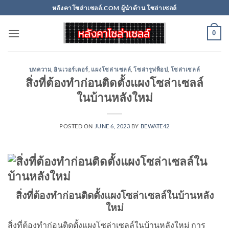
Skip
หลังคาโซล่าเซลล์.COM ผู้นำด้าน โซล่าเซลล์
to
content
0
บทความ
,
อินเวอร์เตอร์
,
แผงโซล่าเซลล์
,
โซล่ารูฟท็อป
,
โซล่าเซลล์
สิ่งที่ต้องทำก่อนติดตั้งแผงโซล่าเซลล์
ในบ้านหลังใหม่
POSTED ON
JUNE 6, 2023
BY
BEWATE42
สิ่งที่ต้องทำก่อนติดตั้งแผงโซล่าเซลล์ในบ้านหลัง
ใหม่
สิ่งที่ต้องทำก่อนติดตั้งแผงโซล่าเซลล์ในบ้านหลังใหม่ การ