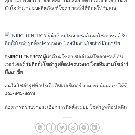
คุณในการเดินทางของพลังงานแสงอาทิตย์ ไม่เพียงเท่านั้น เรา
มั่นใจว่าเรามอบผลิตภัณฑ์โซล่าเซลล์ที่ดีที่สุดให้กับคุณ
ENRICH ENERGY
ผู้นำด้าน
โซล่าเซลล์
แผงโซล่าเซลล์
อิน
เวอร์เตอร์
รับติดตั้งโซล่ารูฟท็อปครบวงจร
โดยทีมงานโซล่าร์
มืออาชีพ
สนใจ
โซล่ารูฟท็อป
หรือ
อินเวอร์เตอร์
สามารถติดต่อเราได้ที่
065-845-8698
ต้องการทราบรายละเอียดการติดตั้งระบบ
โซล่ารูฟท็อป
คลิก