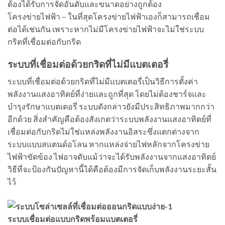
ต้องได้รับการจัดอันดับและขนาดอย่างถูกต้อง
โครงข่ายไฟฟ้า – ในที่สุดโครงข่ายไฟฟ้าเองก็สามารถเชื่อม
ต่อได้เช่นกัน เพราะหากไม่มีโครงข่ายไฟฟ้าจะไม่ใช่ระบบ
กริดที่เชื่อมต่อกับกริด
ระบบที่เชื่อมต่อด้วยกริดที่ไม่มีแบตเตอรี่
ระบบที่เชื่อมต่อด้วยกริดที่ไม่มีแบตเตอรี่เป็นวิธีการตั้งค่า
พลังงานแสงอาทิตย์ที่ง่ายและถูกที่สุด โดยไม่ต้องชาร์จและ
บำรุงรักษาแบตเตอรี่ ระบบดังกล่าวยังมีประสิทธิภาพมากกว่า
อีกด้วย สิ่งสำคัญคือต้องสังเกตว่าระบบพลังงานแสงอาทิตย์ที่
เชื่อมต่อกับกริดไม่ใช่แหล่งพลังงานอิสระซึ่งแตกต่างจาก
ระบบแบบสแตนด์อโลน หากแหล่งจ่ายไฟหลักจากโครงข่าย
ไฟฟ้าขัดข้อง ไฟอาจดับแม้ว่าจะได้รับพลังงานจากแสงอาทิตย์
วิธีที่จะป้องกันปัญหานี้ได้คือต้องมีการจัดเก็บพลังงานระยะสั้น
ไว้
ระบบเชื่อมต่อแบบกริดพร้อมแบตเตอรี่