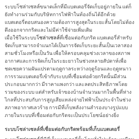
ระบบ
โซล่าเซลล์
ขนาดเล็กที่มีแบตเตอรี่จัดเก็บอยู่ภายใน แต่ก็
ยังทำงานร่วมกับบริษัทการไฟฟ้าในท้องถิ่นได้อีกด้วย
แบตเตอรี่ตอบสนองความต้องการสูงสุดในระยะสั้นโดยไม่ต้อง
ดึงออกจากกริดและไม่มีค่าใช้จ่ายเพิ่มเติม
เมื่อใช้ในระบบ
โซล่าเซลล์
ที่เชื่อมต่อกับกริด แบตเตอรี่สำหรับ
จัดเก็บสามารถจำแนกได้เป็นการจัดเก็บระยะสั้นเป็นเวลาสอง
สามชั่วโมงหรือเป็นวัน เพื่อให้ครอบคลุมช่วงเวลาของสภาพ
อากาศและการจัดเก็บในระยะยาวในช่วงหลายสัปดาห์เพื่อ
ชดเชยความผันแปรตามฤดูกาลระหว่างฤดูร้อนและฤดูหนาว
การรวมแบตเตอรี่เข้ากับระบบที่เชื่อมต่อด้วยกริดนั้นมีส่วน
ประกอบมากกว่า มีราคาแพงกว่า และลดประสิทธิภาพโดย
รวมของระบบ แต่สำหรับเจ้าของบ้านจำนวนมากในพื้นที่ห่าง
ไกลที่ประสบกับการสูญเสียแหล่งจ่ายไฟฟ้าเป็นประจำในช่วง
สภาพอากาศเลวร้าย การมีที่เก็บพลังงานสำรองบางรูปแบบ
ภายในระบบที่เชื่อมต่อกับกริดจะเป็นประโยชน์อย่างยิ่ง
ระบบโซล่าเซลล์ที่เชื่อมต่อกับกริดพร้อมที่เก็บแบตเตอรี่