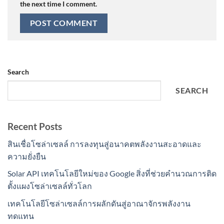
the next time I comment.
Search
SEARCH
Recent Posts
สินเชื่อโซล่าเซลล์ การลงทุนสู่อนาคตพลังงานสะอาดและ
ความยั่งยืน
Solar API เทคโนโลยีใหม่ของ Google สิ่งที่ช่วยคำนวณการติด
ตั้งแผงโซล่าเซลล์ทั่วโลก
เทคโนโลยีโซล่าเซลล์การผลักดันสู่อาณาจักรพลังงาน
ทดแทน