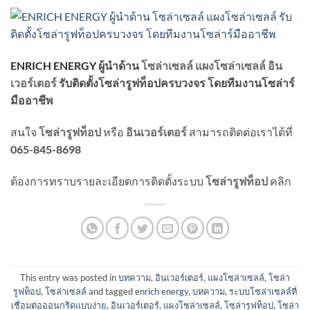
ENRICH ENERGY
ผู้นำด้าน
โซล่าเซลล์
แผงโซล่าเซลล์
อิน
เวอร์เตอร์
รับติดตั้งโซล่ารูฟท็อปครบวงจร
โดยทีมงานโซล่าร์
มืออาชีพ
สนใจ
โซล่ารูฟท็อป
หรือ
อินเวอร์เตอร์
สามารถติดต่อเราได้ที่
065-845-8698
ต้องการทราบรายละเอียดการติดตั้งระบบ
โซล่ารูฟท็อป
คลิก
This entry was posted in
บทความ
,
อินเวอร์เตอร์
,
แผงโซล่าเซลล์
,
โซล่า
รูฟท็อป
,
โซล่าเซลล์
and tagged
enrich energy
,
บทความ
,
ระบบโซล่าเซลล์ที่
เชื่อมต่อออนกริดแบบง่าย
,
อินเวอร์เตอร์
,
แผงโซล่าเซลล์
,
โซล่ารูฟท็อป
,
โซล่า