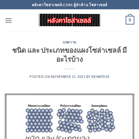
Skip
หลังคาโซล่าเซลล์.COM ผู้นำด้าน โซล่าเซลล์
to
content
0
บทความ
ชนิด และ ประเภทของแผงโซล่าเซลล์ มี
อะไรบ้าง
POSTED ON
NOVEMBER 11, 2021
BY
BEWATE42