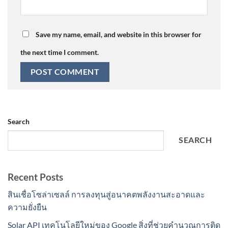
Save my name, email, and website in this browser for
the next time I comment.
Search
SEARCH
Recent Posts
สินเชื่อโซล่าเซลล์ การลงทุนสู่อนาคตพลังงานสะอาดและ
ความยั่งยืน
Solar API เทคโนโลยีใหม่ของ Google สิ่งที่ช่วยคำนวณการติด