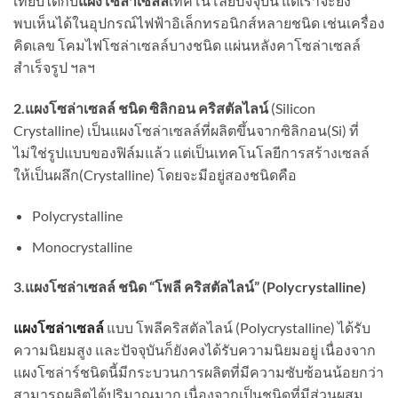
เทียบได้กับ
แผงโซล่าเซลล์
เทคโนโลยีปัจจุบัน แต่เราจะยัง
พบเห็นได้ในอุปกรณ์ไฟฟ้าอิเล็กทรอนิกส์หลายชนิด เช่นเครื่อง
คิดเลข โคมไฟโซล่าเซลล์บางชนิด แผ่นหลังคาโซล่าเซลล์
สำเร็จรูป ฯลฯ
2.แผงโซล่าเซลล์ ชนิด ซิลิกอน คริสตัลไลน์
(Silicon
Crystalline) เป็นแผงโซล่าเซลล์ที่ผลิตขึ้นจากซิลิกอน(Si) ที่
ไม่ใช่รูปแบบของฟิล์มแล้ว แต่เป็นเทคโนโลยีการสร้างเซลล์
ให้เป็นผลึก(Crystalline) โดยจะมีอยู่สองชนิดคือ
Polycrystalline
Monocrystalline
3.แผงโซล่าเซลล์ ชนิด
“โพลี คริสตัลไลน์” (Polycrystalline)
แผงโซล่าเซลล์
แบบ โพลีคริสตัลไลน์ (Polycrystalline) ได้รับ
ความนิยมสูง และปัจจุบันก็ยังคงได้รับความนิยมอยู่ เนื่องจาก
แผงโซล่าร์ชนิดนี้มีกระบวนการผลิตที่มีความซับซ้อนน้อยกว่า
สามารถผลิตได้ปริมาณมาก เนื่องจากเป็นชนิดที่มีส่วนผสม