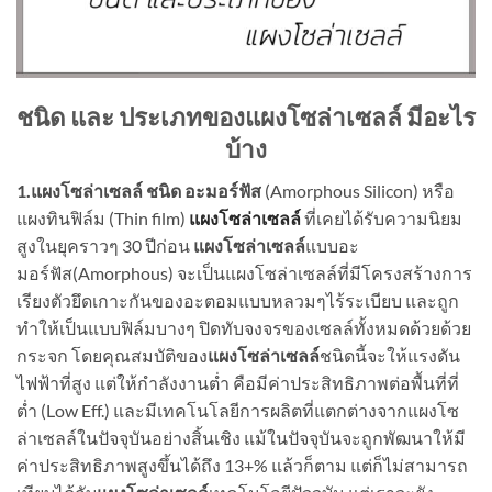
ชนิด และ ประเภทของแผงโซล่าเซลล์ มีอะไร
บ้าง
1.แผงโซล่าเซลล์ ชนิด อะมอร์ฟัส
(Amorphous Silicon) หรือ
แผงทินฟิล์ม (Thin film)
แผงโซล่าเซลล์
ที่เคยได้รับความนิยม
สูงในยุคราวๆ 30 ปีก่อน
แผงโซล่าเซลล์
แบบอะ
มอร์ฟัส(Amorphous) จะเป็นแผงโซล่าเซลล์ที่มีโครงสร้างการ
เรียงตัวยึดเกาะกันของอะตอมแบบหลวมๆไร้ระเบียบ และถูก
ทำให้เป็นแบบฟิล์มบางๆ ปิดทับจงจรของเซลล์ทั้งหมดด้วยด้วย
กระจก โดยคุณสมบัติของ
แผงโซล่าเซลล์
ชนิดนี้จะให้แรงดัน
ไฟฟ้าที่สูง แต่ให้กำลังงานต่ำ คือมีค่าประสิทธิภาพต่อพื้นที่ที่
ต่ำ (Low Eff.) และมีเทคโนโลยีการผลิตที่แตกต่างจากแผงโซ
ล่าเซลล์ในปัจจุบันอย่างสิ้นเชิง แม้ในปัจจุบันจะถูกพัฒนาให้มี
ค่าประสิทธิภาพสูงขึ้นได้ถึง 13+% แล้วก็ตาม แต่ก็ไม่สามารถ