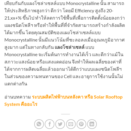
เทียบกันกับแผงโซล่าเซลล์แบบ Monocrystalline นั้น สามารถ
ให้ประสิทธิภาพสูงกว่า ดีกว่า โดยมี Efficiency สูงถึง 20-
21.xx+% ขึ้นไป ทำให้ลดการใช้พื้นที่เพื่อการติดตั้งน้อยลงกว่า
แผงชนิดโพลีฯ หรือทำให้พื้นที่ที่จำกัดสามารถสร้างกำลังผลิต
ได้มากขึ้น โดยคุณสมบัติของแผงโซล่าเซลล์แบบ
Monocrystalline นั้นมีแนวโน้มที่ชะลอลงเมื่ออุณหภูมิอากาศ
สูงมาก แต่ในทางกลับกัน
แผงโซล่าเซลล์
แบบ
Monocrystalline จะเริ่มต้นการทำงานได้เร็ว และดีกว่าแม้ใน
สภาวะแสงน้อย หรือแสงแดดอ่อน จึงทำให้ผลเฉลี่ยของค่าที่
ได้จากการผลิตเฉลี่ยแล้วออกมาได้ดีกว่าแบบแผงชนิดโพลีฯ
ในส่วนของความทนทานของ Cell และอายุการใช้งานนั้นไม่
แตกต่างกัน
อ่านบทความ
ระบบผลิตไฟฟ้าบนหลังคา หรือ Solar Rooftop
System คืออะไร