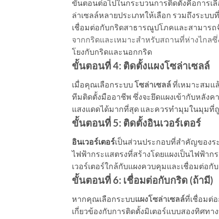
ขั้นตอนต่อไปในกระบวนการติดตั้งคือการเ
ล่าเซลล์หลายประเภทให้เลือก รวมถึงระบบที่
เชื่อมต่อกับกริดสาธารณูปโภคและสามารถจ
จากกริดและเหมาะสำหรับสถานที่ห่างไกลซึ่ง
โยงกับกริดและนอกกริด
ขั้นตอนที่ 4: ติดตั้งแผงโซล่าเซลล์
เมื่อคุณเลือกระบบ
โซล่าเซลล์
ที่เหมาะสมแล
ทีมติดตั้งมืออาชีพ ซึ่งจะยึดแผงเข้ากับหลัง
แสงแดดได้มากที่สุด และควรทำมุมในมุมที่
ขั้นตอนที่ 5: ติดตั้งอินเวอร์เตอร์
อินเวอร์เตอร์
เป็นส่วนประกอบที่สำคัญของร
ไฟฟ้ากระแสตรงที่สร้างโดยแผงเป็นไฟฟ้ากระ
เวอร์เตอร์ใกล้กับแผงควบคุมและเชื่อมต่อกั
ขั้นตอนที่ 6: เชื่อมต่อกับกริด (ถ้ามี)
หากคุณเลือกระบบ
แผงโซล่าเซลล์
ที่เชื่อมต
เกี่ยวข้องกับการติดตั้งมิเตอร์แบบสองทิศทา