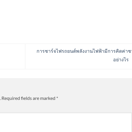
การชาร์จไฟรถยนต์พลังงานไฟฟ้ามีการคิดค่าชา
อย่างไร
.
Required fields are marked
*