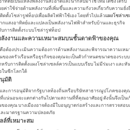
อาทิตย์เป็นแหล่งพลังงานสะอาดและนำกลับมาใช้ใหม่ได้ซึ่งได้รับ
ยค่าใช้จ่ายด้านพลังงานที่เพิ่มขึ้นและความกังวลเกี่ยวกับความยั่งย
ิดตั้งโซล่ารูฟท็อปเพื่อผลิตไฟฟ้าใช้เอง โดยทั่วไปแล้ว
แผงโซล่าเซ
นจากแสงอาทิตย์และแปลงเป็นพลังงานไฟฟ้าสำหรับบ้านและธุรกิจ
ับการติดตั้งระบบโซล่ารูฟท็อป
ารพลังงานและความเหมาะสมบนชั้นดาดฟ้าของคุณ
สำคัญคือต้องประเมินความต้องการด้านพลังงานและพิจารณาความเหม
นของครัวเรือนหรือธุรกิจของคุณจะเป็นตัวกำหนดขนาดของระบบ
ะสำหรับการติดตั้งแผงโซล่าเซลล์ควรเป็นแบบเรียบ ไม่มีร่มเงา และหั
อในซีกโลกใต้
ุมัติ
ตและการอนุมัติจากรัฐบาลท้องถิ่นหรือบริษัทสาธารณูปโภคของคุ
่แน่นอนจะแตกต่างกันไปตามสถานที่ที่คุณอาศัยอยู่ ดังนั้นจึงเป็นเร
่นของคุณ บางเมืองอาจต้องมีใบอนุญาตก่อสร้างและการตรวจสอบเพ
คารและมาตรฐานความปลอดภัย
ลล์ที่เหมาะสม