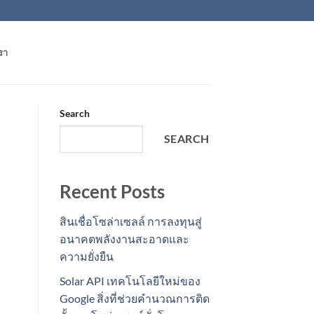
รา
Search
SEARCH
Recent Posts
สินเชื่อโซล่าเซลล์ การลงทุนสู่
อนาคตพลังงานสะอาดและ
ความยั่งยืน
Solar API เทคโนโลยีใหม่ของ
Google สิ่งที่ช่วยคำนวณการติด