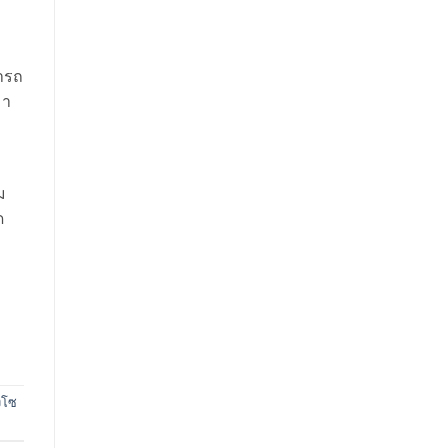
มารถ
มา
ม
ด
งโซ