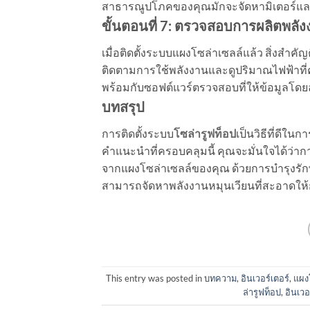
สาธารณูปโภคของคุณมักจะจัดหามิเตอร์และ
ขั้นตอนที่ 7: ตรวจสอบการผลิตพลั
เมื่อติดตั้งระบบแผงโซล่าเซลล์แล้ว สิ่งสำ
ติดตามการใช้พลังงานและดูปริมาณไฟฟ้าท
พร้อมกับซอฟต์แวร์ตรวจสอบที่ให้ข้อมูลโด
บทสรุป
การติดตั้งระบบ
โซล่ารูฟท็อป
เป็นวิธีที่ดีใน
คำแนะนำที่ครอบคลุมนี้ คุณจะมั่นใจได้ว่า
จากแผงโซล่าเซลล์ของคุณ ด้วยการบำรุงร
สามารถจัดหาพลังงานหมุนเวียนที่สะอาดให้
This entry was posted in
บทความ
,
อินเวอร์เตอร์
,
แผง
ล่ารูฟท็อป
,
อินเวอ