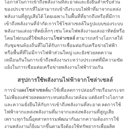
โอกาสในการเข้าถึงพลังงานที่สะอาดและยั่งยืนสำหรับส่วน
ของประชากรที่ไม่สามารถเข้าถึงระบบไฟฟ้าที่มาจากแหล่ง
พลังงานที่สูญเสียได้ โดยเฉพาะในพื้นที่ที่ยากถึงหรือที่มีการ
เข้าถึงพลังงานที่จำกัด การใช้โซล่าเซลล์ในรูปแบบของระบบ
พลังงานแสงอาทิตย์เล็กๆ เช่น โคมไฟพลังงานแสงอาทิตย์หรือ
โคมไฟถนนที่ใช้พลังงาน
โซล่าเซลล์
สามารถสร้างโอกาสให้
กับชุมชนท้องถิ่นที่ไม่ได้รับการเชื่อมต่อกับเครือข่ายไฟฟ้า
หรือพื้นที่ที่ไม่มีการไฟฟ้าส่วนใหญ่ และยังช่วยลดความ
เหมือนกันในการเข้าถึงพลังงานระหว่างประเทศที่มีความขัด
แย้งในการเชื่อมต่อเครือข่ายพลังงานไฟฟ้าร่วมกัน
สรุปการใช้พลังงานไฟฟ้าจากโซล่าเซลล์
การนำ
แผงโซล่าเซลล์
มาใช้เพื่อลดการปล่อยก๊าซเรือนกระจก
ไม่เพียงแต่ช่วยลดผลกระทบต่อสิ่งแวดล้อม แต่ยังสร้างโอกาส
และความยั่งยืนให้กับการเข้าถึงพลังงานที่สะอาด ลดการใช้
ไฟฟ้าจากแหล่งพลังงานที่มาจากแหล่งพลังงานที่สูญเสีย
เพราะทุกวันนี้อุตสาหกรรมพัฒนากันมากความต้องการใช้
งานพลังงานก็ยิ่งมากขึ้นตามจึงต้องใช้ทรัพยากรเพื่อผลิต