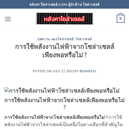
Skip
หลังคาโซล่าเซลล์.COM ผู้นำด้าน โซล่าเซลล์
to
content
0
บทความ
,
แผงโซล่าเซลล์
,
โซล่าเซลล์
การใช้พลังงานไฟฟ้าจากโซล่าเซลล์
เพียงพอหรือไม่ ?
POSTED ON
JULY 17, 2023
BY
BEWATE42
การใช้พลังงานไฟฟ้าจากโซล่าเซลล์เพียงพอหรือไม่
?
การใช้พลังงานไฟฟ้าจากโซล่าเซลล์เพียงพอหรือไม่ ?
การใช้
พลังงานไฟฟ้าจากโซล่าเซลล์เป็นหนึ่งในทางเลือกที่สำคัญใน