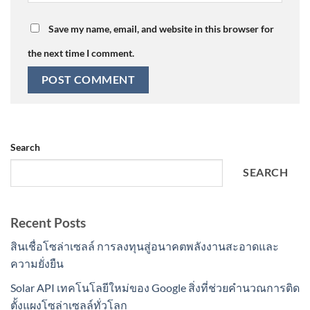
Save my name, email, and website in this browser for
the next time I comment.
Search
SEARCH
Recent Posts
สินเชื่อโซล่าเซลล์ การลงทุนสู่อนาคตพลังงานสะอาดและ
ความยั่งยืน
Solar API เทคโนโลยีใหม่ของ Google สิ่งที่ช่วยคำนวณการติด
ตั้งแผงโซล่าเซลล์ทั่วโลก