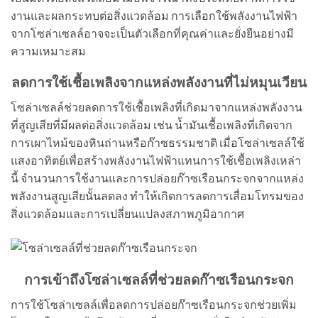
งานและผลกระทบต่อสิ่งแวดล้อม การเลือกใช้พลังงานไฟฟ้า
จากโซล่าเซลล์อาจจะเป็นตัวเลือกที่คุณค่าและยั่งยืนอย่างมี
ความเหมาะสม
ลดการใช้เชื้อเพลิงจากแหล่งพลังงานที่ไม่หมุนเวียน
โซล่าเซลล์ช่วยลดการใช้เชื้อเพลิงที่เกิดมาจากแหล่งพลังงาน
ที่สูญเสียที่มีผลต่อสิ่งแวดล้อม เช่น น้ำมันเชื้อเพลิงที่เกิดจาก
การเผาไหม้ของหินถ่านหรือก๊าซธรรมชาติ เมื่อโซล่าเซลล์ใช้
แสงอาทิตย์เพื่อสร้างพลังงานไฟฟ้าแทนการใช้เชื้อเพลิงเหล่า
นี้ จำนวนการใช้งานและการปล่อยก๊าซเรือนกระจกจากแหล่ง
พลังงานสูญเสียนั้นลดลง ทำให้เกิดการลดการเสื่อมโทรมของ
สิ่งแวดล้อมและการเปลี่ยนแปลงสภาพภูมิอากาศ
การเข้าถึงโซล่าเซลล์ที่ช่วยลดก๊าซเรือนกระจก
การใช้โซล่าเซลล์เพื่อลดการปล่อยก๊าซเรือนกระจกช่วยเพิ่ม