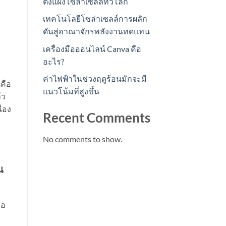
ตั้งแผงโซล่าเซลล์ทั่วโลก
เทคโนโลยีโซล่าเซลล์การผลัก
ดันสู่อาณาจักรพลังงานทดแทน
เครื่องมือออนไลน์ Canva คือ
อะไร?
ค่าไฟฟ้าในช่วงฤดูร้อนมักจะมี
คือ
แนวโน้มที่สูงขึ้น
้ว
่อง
Recent Comments
No comments to show.
น
ือ