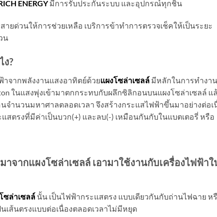
RICH ENERGY
มีการรับประกันระบบ และอุปกรณ์ทุกชิ้น
มีสายด่วนให้การช่วยเหลือ เบริการข้าทำการตรวจเช็คให้เป็นระยะ
่วน
ไง?
้าจากพลังงานแสงอาทิตย์ด้วย
แผงโซล่าเซลล์
มีหลักในการทำงาน
oton ในแสงพุ่งเข้ามาตกกระทบกับผลึกซิลิกอนบนแผงโซล่าเซลล์ แล
ตรอนจำนวนมหาศาลตลอดเวลา จึงสร้างกระแสไฟฟ้าขึ้นมาอย่างต่อเนื
ตรงที่มีค่าเป็นบวก(+) และลบ(-) เหมือนกันกับในแบตเตอรี่ หรือ
กมาจากแผงโซล่าเซลล์ เอามาใช้งานกับเครื่องไฟฟ้าใ
โซล่าเซลล์
นั้น เป็นไฟฟ้ากระแสตรง แบบเดียวกันกับถ่านไฟฉาย หร
็นเส้นตรงแบบต่อเนื่องตลอดเวลาไม่มีหยุด