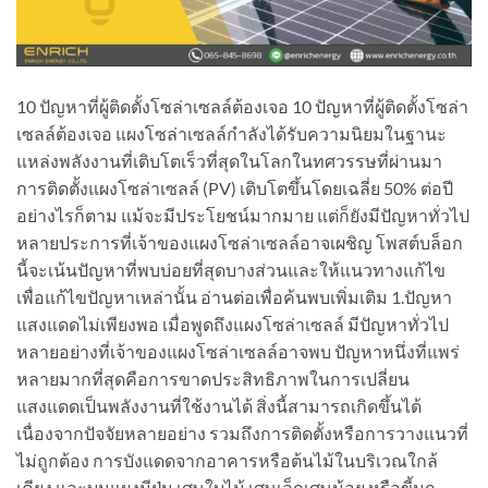
10 ปัญหาที่ผู้ติดตั้งโซล่าเซลล์ต้องเจอ 10 ปัญหาที่ผู้ติดตั้งโซล่า
เซลล์ต้องเจอ แผงโซล่าเซลล์กำลังได้รับความนิยมในฐานะ
แหล่งพลังงานที่เติบโตเร็วที่สุดในโลกในทศวรรษที่ผ่านมา
การติดตั้งแผงโซล่าเซลล์ (PV) เติบโตขึ้นโดยเฉลี่ย 50% ต่อปี
อย่างไรก็ตาม แม้จะมีประโยชน์มากมาย แต่ก็ยังมีปัญหาทั่วไป
หลายประการที่เจ้าของแผงโซล่าเซลล์อาจเผชิญ โพสต์บล็อก
นี้จะเน้นปัญหาที่พบบ่อยที่สุดบางส่วนและให้แนวทางแก้ไข
เพื่อแก้ไขปัญหาเหล่านั้น อ่านต่อเพื่อค้นพบเพิ่มเติม 1.ปัญหา
แสงแดดไม่เพียงพอ เมื่อพูดถึงแผงโซล่าเซลล์ มีปัญหาทั่วไป
หลายอย่างที่เจ้าของแผงโซล่าเซลล์อาจพบ ปัญหาหนึ่งที่แพร่
หลายมากที่สุดคือการขาดประสิทธิภาพในการเปลี่ยน
แสงแดดเป็นพลังงานที่ใช้งานได้ สิ่งนี้สามารถเกิดขึ้นได้
เนื่องจากปัจจัยหลายอย่าง รวมถึงการติดตั้งหรือการวางแนวที่
ไม่ถูกต้อง การบังแดดจากอาคารหรือต้นไม้ในบริเวณใกล้
เคียง และบนแผงมีฝุ่น เศษใบไม้ เศษเล็กเศษน้อย หรือขี้นก