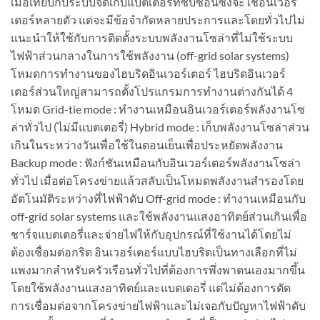
เมื่อเทียบกับระบบจัดเก็บแบตเตอรี่ที่ซับซ้อนซึ่งจะใช้อินเวอร์
เตอร์หลายตัว แต่จะมีข้อจำกัดหลายประการและโดยทั่วไปไม่
แนะนำให้ใช้กับการติดตั้งระบบพลังงานโซล่าที่ไม่ใช้ระบบ
ไฟฟ้าส่วนกลางในการใช้พลังงาน (off-grid solar systems)
โหมดการทำงานของไฮบริดอินเวอร์เตอร์ ไฮบริดอินเวอร์
เตอร์ส่วนใหญ่สามารถตั้งโปรแกรมการทำงานต่างกันได้ 4
โหมด Grid-tie mode : ทำงานเหมือนอินเวอร์เตอร์พลังงานโซ
ล่าทั่วไป (ไม่มีแบตเตอรี่) Hybrid mode : เก็บพลังงานโซล่าส่วน
เกินในระหว่างวันเพื่อใช้ในตอนเย็นเพื่อประหยัดพลังงาน
Backup mode : ฟังก์ชันเหมือนกับอินเวอร์เตอร์พลังงานโซล่า
ทั่วไป เมื่อต่อโครงข่ายแล้วสลับเป็นโหมดพลังงานสำรองโดย
อัตโนมัติระหว่างที่ไฟฟ้าดับ Off-grid mode : ทำงานเหมือนกับ
off-grid solar systems และใช้พลังงานแสงอาทิตย์ส่วนเกินเพื่อ
ชาร์จแบตเตอรี่และจ่ายไฟให้กับอุปกรณ์ที่ใช้งานได้โดยไม่
ต้องเชื่อมต่อกริด อินเวอร์เตอร์แบบไฮบริดเป็นทางเลือกที่ไม่
แพงมากสำหรับครัวเรือนทั่วไปที่ต้องการพึ่งพาตนเองมากขึ้น
โดยใช้พลังงานแสงอาทิตย์และแบตเตอรี่ แต่ไม่ต้องการตัด
การเชื่อมต่อจากโครงข่ายไฟฟ้าและไม่เจอกับปัญหาไฟฟ้าดับ