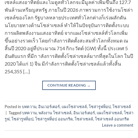
เซลล์แสงอาทิตย์และโมดูลทั่วโลกจะมีมูลค่าเพิ่มขึ้นถึง 127.7
พันล้านเหรียญสหรัฐ ภายในปี 2026 ภาพรวมการใช้งานโซล่า
เซลล์ของโลก รัฐบาลหลายประเทศทั่วโลกต่างก็เร่งผลักดัน
นโยบายทางด้านโซล่าเซลล์ ทำให้ในปัจจุบันการติดตั้งระบบ
การผลิตพลังงานแสงอาทิตย์ จากแผงโซล่าเซลล์ทั่วโลกเพิ่ม
ขึ้นอย่างรวดเร็ว โดยกำลังการติดตั้งสะสมทั่วโลกทั้งหมด ณ
สิ้นปี 2020 อยู่ที่ประมาณ 714 กิกะวัตต์ (GW) ทั้งนี้ ประเทศ 5
อันดับแรก ที่มีก าลังการติดตั้งโซล่าเซลล์มากที่สุดในโลก ในปี
2020 ได้แก่ 1) จีน มีกำลังการติดตั้งโซล่าเซลล์แล้วทั้งสิ้น
254,355 […]
CONTINUE READING
→
Posted in
บทความ
,
อินเวอร์เตอร์
,
แผงโซล่าเซลล์
,
โซล่ารูฟท็อป
,
โซล่าเซลล์
|
Tagged
บทความ
,
พลังงาน โซล่าเซลล์
,
อินเวอร์เตอร์
,
แผงโซล่าเซลล์
,
โซล่า
รูฟ
,
โซล่ารูฟท็อป
,
โซล่ารูฟท็อป ออนกริด
,
โซล่าเซลล์
,
โซล่าเซลล์ ออนกริด
Leave a comment