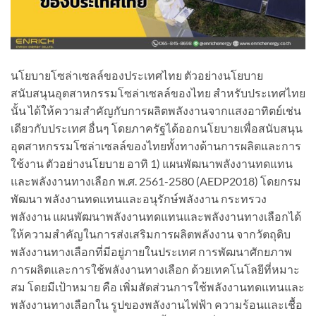
นโยบายโซล่าเซลล์ของประเทศไทย ตัวอย่างนโยบาย
สนับสนุนอุตสาหกรรมโซล่าเซลล์ของไทย สำหรับประเทศไทย
นั้น ได้ให้ความสำคัญกับการผลิตพลังงานจากแสงอาทิตย์เช่น
เดียวกับประเทศ อื่นๆ โดยภาครัฐได้ออกนโยบายเพื่อสนับสนุน
อุตสาหกรรมโซล่าเซลล์ของไทยทั้งทางด้านการผลิตและการ
ใช้งาน ตัวอย่างนโยบาย อาทิ 1) แผนพัฒนาพลังงานทดแทน
และพลังงานทางเลือก พ.ศ. 2561-2580 (AEDP2018) โดยกรม
พัฒนา พลังงานทดแทนและอนุรักษ์พลังงาน กระทรวง
พลังงาน แผนพัฒนาพลังงานทดแทนและพลังงานทางเลือกได้
ให้ความสำคัญในการส่งเสริมการผลิตพลังงาน จากวัตถุดิบ
พลังงานทางเลือกที่มีอยู่ภายในประเทศ การพัฒนาศักยภาพ
การผลิตและการใช้พลังงานทางเลือก ด้วยเทคโนโลยีที่หมาะ
สม โดยมีเป้าหมาย คือ เพิ่มสัดส่วนการใช้พลังงานทดแทนและ
พลังงานทางเลือกใน รูปของพลังงานไฟฟ้า ความร้อนและเชื้อ