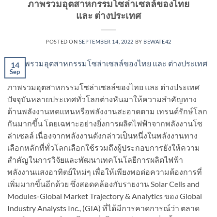
ภาพรวมอุตสาหกรรมโซล่าเซลล์ของไทย
และ ต่างประเทศ
POSTED ON
SEPTEMBER 14, 2022
BY
BEWATE42
14
Sep
ภาพรวมอุตสาหกรรมโซล่าเซลล์ของไทย และ ต่างประเทศ
ปัจจุบันหลายประเทศทั่วโลกต่างหันมาให้ความสำคัญทาง
ด้านพลังงานทดแทนหรือพลังงานสะอาดตาม เทรนด์รักษ์โลก
กันมากขึ้น โดยเฉพาะอย่างยิ่งการผลิตไฟฟ้าจากพลังงานโซ
ล่าเซลล์ เนื่องจากพลังงานดังกล่าวเป็นหนึ่งในพลังงานทาง
เลือกหลักที่ทั่วโลกเลือกใช้รวมถึงผู้ประกอบการยังให้ความ
สำคัญในการวิจัยและพัฒนาเทคโนโลยีการผลิตไฟฟ้า
พลังงานแสงอาทิตย์ใหม่ๆ เพื่อให้เพียงพอต่อความต้องการที่
เพิ่มมากขึ้นอีกด้วย ซึ่งสอดคล้องกับรายงาน Solar Cells and
Modules-Global Market Trajectory & Analytics ของ Global
Industry Analysts Inc., (GIA) ที่ได้มีการคาดการณ์ว่า ตลาด