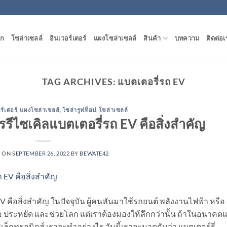
ัก
โซล่าเซลล์
อินเวอร์เตอร์
แผงโซล่าเซลล์
สินค้า
บทความ
ติดต่อเ
TAG ARCHIVES:
แบตเตอรี่รถ EV
ร์เตอร์
,
แผงโซล่าเซลล์
,
โซล่ารูฟท็อป
,
โซล่าเซลล์
รีไซเคิลแบตเตอรี่รถ EV คือสิ่งสำคัญ
D ON
SEPTEMBER 26, 2022
BY
BEWATE42
V คือสิ่งสำคัญ ในปัจจุบัน ผู้คนหันมาใช้รถยนต์ พลังงานไฟฟ้า หรือ
ือ ประหยัด และช่วยโลก แต่เราต้องมองให้ลึกกว่านั้น ถ้าในอนาคต
เล็กทรอนิกส์ เราจะทำอย่างไร วันนี้เราจะมาดูกันว่า แบตเตอร์รี่