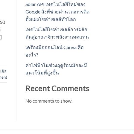
Solar API เทคโนโลยีใหม่ของ
Google สิ่งที่ช่วยคำนวณการติด
ตั้งแผงโซล่าเซลล์ทั่วโลก
150
เทคโนโลยีโซล่าเซลล์การผลัก
์
ดันสู่อาณาจักรพลังงานทดแทน
]
เครื่องมือออนไลน์ Canva คือ
อะไร?
ค่าไฟฟ้าในช่วงฤดูร้อนมักจะมี
เคิล
แนวโน้มที่สูงขึ้น
ment
Recent Comments
No comments to show.