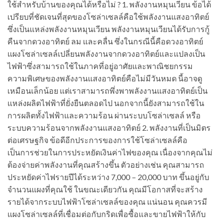
ใช้สำหรับบ้านของคุณได้หรือไม่ ? 1. พลังงานหมุนเวียน ข้อได้
เปรียบที่ชัดเจนที่สุดของโซล่าเซลล์คือใช้พลังงานแสงอาทิตย์
ซึ่งเป็นแหล่งพลังงานหมุนเวียน พลังงานหมุนเวียนได้รับการกู้
คืนจากดวงอาทิตย์ ลม และคลื่น ซึ่งในกรณีนี้คือดวงอาทิตย์
แผงโซล่าเซลล์เปลี่ยนพลังงานจากดวงอาทิตย์และแปลงเป็น
ไฟฟ้าซึ่งสามารถใช้ในภาคที่อยู่อาศัยและพาณิชยกรรม
ความพิเศษของพลังงานแสงอาทิตย์คือไม่มีวันหมด นี้อาจดู
เหมือนเล็กน้อย แต่เราสามารถพึ่งพาพลังงานแสงอาทิตย์เป็น
แหล่งผลิตไฟฟ้าที่ยั่งยืนตลอดไป นอกจากนี้ยังสามารถใช้ใน
การผลิตทั้งไฟฟ้าและความร้อน ผ่านระบบโซล่าเซลล์ หรือ
ระบบความร้อนจากพลังงานแสงอาทิตย์ 2. พลังงานที่เป็นมิตร
ต่อเศรษฐกิจ ข้อดีอีกประการของการใช้โซล่าเซลล์คือ
เป็นการช่วยในการประหยัดเงินค่าไฟของคุณ เนื่องจากคุณไม่
ต้องจ่ายค่าพลังงานที่คุณสร้างขึ้น ตัวอย่างเช่น คุณสามารถ
ประหยัดค่าไฟรายปีได้ระหว่าง 7,000 – 20,000 บาท ขึ้นอยู่กับ
จำนวนแผงที่คุณใช้ ในขณะเดียวกัน คุณมีโอกาสที่จะสร้าง
รายได้จากระบบไฟฟ้าโซล่าเซลล์ของคุณ แน่นอน คุณควรมี
แผงโซล่าเซลล์ที่เชื่อมต่อกับกริดเพื่อซื้อและขายไฟฟ้าให้กับ