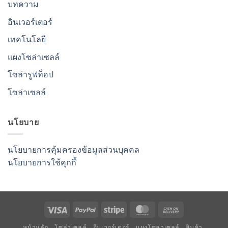
บทความ
อินเวอร์เตอร์
เทคโนโลยี
แผงโซล่าเซลล์
โซล่ารูฟท็อป
โซล่าเซลล์
นโยบาย
นโยบายการคุ้มครองข้อมูลส่วนบุคคล
นโยบายการใช้คุกกี้
Visa
PayPal
Stripe
MasterCard
Cash
On
หน้าหลัก
โซล่าเซลล์
อินเวอร์เตอร์
แผงโซล่าเซลล์
สินค้า