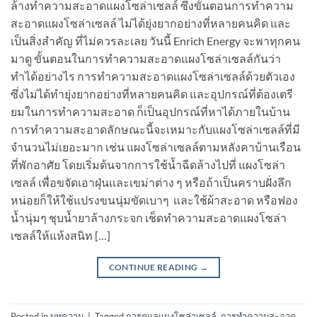
ล้างทำความสะอาดแผงโซล่าเซลล์ ซึ่งขั้นตอนการทำความ
สะอาดแผงโซล่าเซลล์ ไม่ได้ยุ่งยากอย่างที่หลายคนคิด และ
เป็นสิ่งสำคัญ ที่ไม่ควรละเลย วันนี้ Enrich Energy จะพาทุกคน
มาดู ขั้นตอนในการทำความสะอาดแผงโซล่าเซลล์กันว่า
ทำได้อย่างไร การทำความสะอาดแผงโซล่าเซลล์ด้วยตัวเอง
ซึ่งไม่ได้ทำยุ่งยากอย่างที่หลายคนคิด และอุปกรณ์ที่ต้องเตรี
ยมในการทำความสะอาด ก็เป็นอุปกรณ์ที่หาได้ภายในบ้าน
การทำความสะอาดลักษณะนี้จะเหมาะกับแผงโซล่าเซลล์ที่มี
จำนวนไม่เยอะมาก เช่น แผงโซล่าเซลล์ตามหลังคาบ้านเรือน
ที่พักอาศัย โดยเริ่มต้นจากการใช้น้ำฉีดล้างไปที่ แผงโซล่า
เซลล์ เพื่อขจัดเอาฝุ่นและเขม่าต่าง ๆ หรือถ้าเป็นคราบฝั่งลึก
หน่อยก็ให้ใช้แปรงขนนุ่มขัดเบาๆ และใช้ผ้าสะอาด หรือฟอง
น้ำนุ่มๆ ชุบน้ำยาล้างกระจก เช็ดทำความสะอาดแผงโซล่า
เซลล์ให้แห้งสนิท […]
CONTINUE READING
→
Posted in
บทความ
|
Tagged
การดูแลแผงโซล่าเซลล์
,
การทำความสะอาด