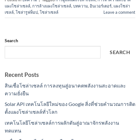
แผงโซล่าเซลล์
,
การล้างแผงโซล่าเซลล์
,
บทความ
,
อินเวอร์เตอร์
,
แผงโซล่า
เซลล์
,
โซล่ารูฟท็อป
,
โซล่าเซลล์
Leave a comment
Search
SEARCH
Recent Posts
สินเชื่อโซล่าเซลล์ การลงทุนสู่อนาคตพลังงานสะอาดและ
ความยั่งยืน
Solar API เทคโนโลยีใหม่ของ Google สิ่งที่ช่วยคำนวณการติด
ตั้งแผงโซล่าเซลล์ทั่วโลก
เทคโนโลยีโซล่าเซลล์การผลักดันสู่อาณาจักรพลังงาน
ทดแทน