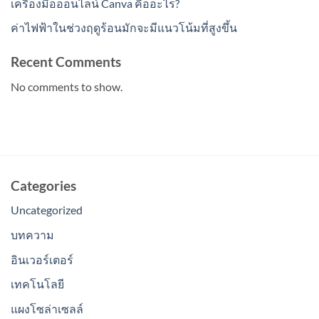
เครื่องมือออนไลน์ Canva คืออะไร?
ค่าไฟฟ้าในช่วงฤดูร้อนมักจะมีแนวโน้มที่สูงขึ้น
Recent Comments
No comments to show.
Categories
Uncategorized
บทความ
อินเวอร์เตอร์
เทคโนโลยี
แผงโซล่าเซลล์