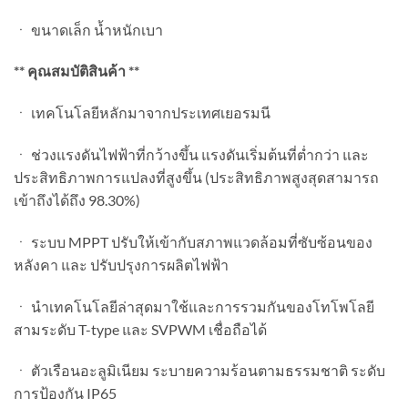
ㆍ ขนาดเล็ก น้ำหนักเบา
** คุณสมบัติสินค้า **
ㆍ เทคโนโลยีหลักมาจากประเทศเยอรมนี
ㆍ ช่วงแรงดันไฟฟ้าที่กว้างขึ้น แรงดันเริ่มต้นที่ต่ำกว่า และ
ประสิทธิภาพการแปลงที่สูงขึ้น (ประสิทธิภาพสูงสุดสามารถ
เข้าถึงได้ถึง 98.30%)
ㆍ ระบบ MPPT ปรับให้เข้ากับสภาพแวดล้อมที่ซับซ้อนของ
หลังคา และ ปรับปรุงการผลิตไฟฟ้า
ㆍ นำเทคโนโลยีล่าสุดมาใช้และการรวมกันของโทโพโลยี
สามระดับ T-type และ SVPWM เชื่อถือได้
ㆍ ตัวเรือนอะลูมิเนียม ระบายความร้อนตามธรรมชาติ ระดับ
การป้องกัน IP65