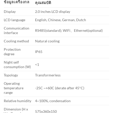
ข้อมูลเครื่องกล
คุณสมบัติ
Display
2.0 inches LCD display
LCD language
English, Chinese, German, Dutch
Communication
RS485(standard); WiFi、Ethernet(optional)
interface
Cooling method
Natural cooling
Protection
IP65
degree
Night self
<1
consumption (W)
Topology
Transformerless
Operating
temperature
-25C ~+60C (derate after 45*C)
range
Relative humidity
4~100%, condensation
Dimension (H x
575x360x150