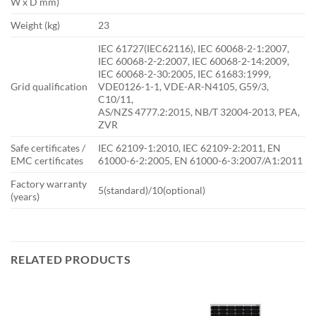
W x D mm)
Weight (kg)
23
IEC 61727(IEC62116), IEC 60068-2-1:2007,
IEC 60068-2-2:2007, IEC 60068-2-14:2009,
IEC 60068-2-30:2005, IEC 61683:1999,
Grid qualification
VDE0126-1-1, VDE-AR-N4105, G59/3,
C10/11,
AS/NZS 4777.2:2015, NB/T 32004-2013, PEA,
ZVR
Safe certificates /
IEC 62109-1:2010, IEC 62109-2:2011, EN
EMC certificates
61000-6-2:2005, EN 61000-6-3:2007/A1:2011
Factory warranty
5(standard)/10(optional)
(years)
RELATED PRODUCTS