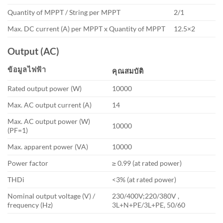
Quantity of MPPT / String per MPPT
2/1
Max. DC current (A) per MPPT x Quantity of MPPT
12.5×2
Output (AC)
ข้อมูลไฟฟ้า
คุณสมบัติ
Rated output power (W)
10000
Max. AC output current (A)
14
Max. AC output power (W)
10000
(PF=1)
Max. apparent power (VA)
10000
Power factor
≥ 0.99 (at rated power)
THDi
<3% (at rated power)
Nominal output voltage (V) /
230/400V;220/380V ,
frequency (Hz)
3L+N+PE/3L+PE, 50/60