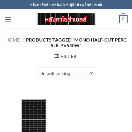
Skip
หลังคาโซล่าเซลล์.COM ผู้นำด้าน โซล่าเซลล์
to
content
0
HOME
/
PRODUCTS TAGGED “MONO HALF-CUT PERC
SLR-PV540W”
FILTER