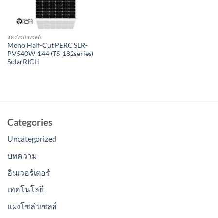
แผงโซล่าเซลล์
Mono Half-Cut PERC SLR-
PV540W-144 (TS-182series)
SolarRICH
Categories
Uncategorized
บทความ
อินเวอร์เตอร์
เทคโนโลยี
แผงโซล่าเซลล์