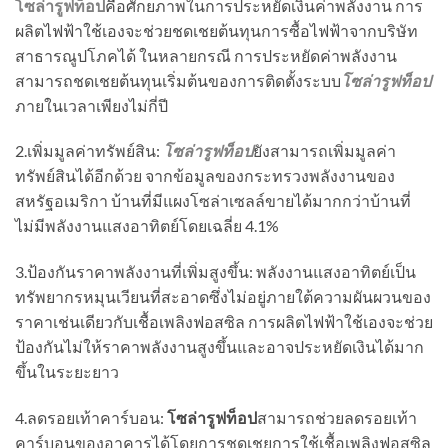
โซล่ารูฟท็อป
คือศักยภาพในการประหยัดเงินค่าพลังงาน การ
ผลิตไฟฟ้าใช้เองจะช่วยชดเชยต้นทุนการซื้อไฟฟ้าจากบริษัท
สาธารณูปโภคได้ ในหลายกรณี การประหยัดค่าพลังงาน
สามารถชดเชยต้นทุนเริ่มต้นของการติดตั้งระบบ
โซล่ารูฟท็อป
ภายในเวลาเพียงไม่กี่ปี
2.เพิ่มมูลค่าทรัพย์สิน:
โซล่ารูฟท็อป
ยังสามารถเพิ่มมูลค่า
ทรัพย์สินได้อีกด้วย จากข้อมูลของกระทรวงพลังงานของ
สหรัฐอเมริกา บ้านที่มีแผงโซล่าเซลล์ขายได้มากกว่าบ้านที่
ไม่มีพลังงานแสงอาทิตย์โดยเฉลี่ย 4.1%
3.ป้องกันราคาพลังงานที่เพิ่มสูงขึ้น: พลังงานแสงอาทิตย์เป็น
ทรัพยากรหมุนเวียนที่สะอาดซึ่งไม่อยู่ภายใต้ความผันผวนของ
ราคาเช่นเดียวกับเชื้อเพลิงฟอสซิล การผลิตไฟฟ้าใช้เองจะช่วย
ป้องกันไม่ให้ราคาพลังงานสูงขึ้นและอาจประหยัดเงินได้มาก
ขึ้นในระยะยาว
4.ลดรอยเท้าคาร์บอน:
โซล่ารูฟท็อป
สามารถช่วยลดรอยเท้า
คาร์บอนของอาคารได้โดยการชดเชยการใช้เชื้อเพลิงฟอสซิล