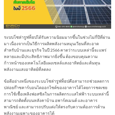
ระบบโซล่ารูฟท็อป
ได้รับความนิยมมากขึ้นในช่วงไม่กี่ปีที่ผ่าน
มา เนื่องจากเป็นวิธีการผลิตพลังงานหมุนเวียนที่สะอาด
สำหรับบ้านและธุรกิจ ในปี 2566 คาดว่าระบบเหล่านี้จะแพร่
หลายและมีประสิทธิภาพมากยิ่งขึ้น ต้องขอบคุณความ
ก้าวหน้าของเทคโนโลยีแผงเซลล์แสงอาทิตย์และต้นทุน
พลังงานแสงอาทิตย์ที่ลดลง
ข้อดีอย่างหนึ่งของระบบ
โซล่ารูฟท็อป
คือสามารถช่วยลดการ
ปล่อยก๊าซคาร์บอนไดออกไซด์ของอาคารได้โดยการชดเชย
การใช้เชื้อเพลิงฟอสซิลในการผลิตกระแสไฟฟ้า ระบบเหล่านี้
สามารถติดตั้งบนหลังคาบ้าน อพาร์ตเมนต์ และอาคาร
พาณิชย์ และสามารถปรับแต่งให้ตรงกับความต้องการด้าน
พลังงานเฉพาะของอาคารได้