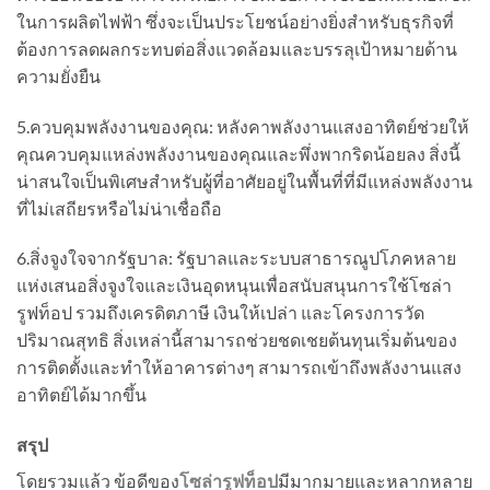
ในการผลิตไฟฟ้า ซึ่งจะเป็นประโยชน์อย่างยิ่งสำหรับธุรกิจที่
ต้องการลดผลกระทบต่อสิ่งแวดล้อมและบรรลุเป้าหมายด้าน
ความยั่งยืน
5.ควบคุมพลังงานของคุณ: หลังคาพลังงานแสงอาทิตย์ช่วยให้
คุณควบคุมแหล่งพลังงานของคุณและพึ่งพากริดน้อยลง สิ่งนี้
น่าสนใจเป็นพิเศษสำหรับผู้ที่อาศัยอยู่ในพื้นที่ที่มีแหล่งพลังงาน
ที่ไม่เสถียรหรือไม่น่าเชื่อถือ
6.สิ่งจูงใจจากรัฐบาล: รัฐบาลและระบบสาธารณูปโภคหลาย
แห่งเสนอสิ่งจูงใจและเงินอุดหนุนเพื่อสนับสนุนการใช้โซล่า
รูฟท็อป รวมถึงเครดิตภาษี เงินให้เปล่า และโครงการวัด
ปริมาณสุทธิ สิ่งเหล่านี้สามารถช่วยชดเชยต้นทุนเริ่มต้นของ
การติดตั้งและทำให้อาคารต่างๆ สามารถเข้าถึงพลังงานแสง
อาทิตย์ได้มากขึ้น
สรุป
โดยรวมแล้ว ข้อดีของ
โซล่ารูฟท็อป
มีมากมายและหลากหลาย