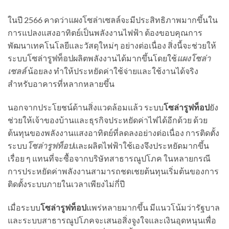
ในปี 2566 คาดว่า
แผงโซล่าเซลล์
จะมีประสิทธิภาพมากขึ้นใน
การแปลงแสงอาทิตย์เป็นพลังงานไฟฟ้า ต้องขอบคุณการ
พัฒนาเทคโนโลยีและวัสดุใหม่ๆ อย่างต่อเนื่อง สิ่งนี้จะช่วยให้
ระบบ
โซล่ารูฟท็อป
ผลิตพลังงานได้มากขึ้นโดยใช้
แผงโซล่า
เซลล์
น้อยลง ทำให้ประหยัดค่าใช้จ่ายและใช้งานได้จริง
สำหรับอาคารที่หลากหลายขึ้น
นอกจากประโยชน์ด้านสิ่งแวดล้อมแล้ว ระบบ
โซล่ารูฟท็อป
ยัง
ช่วยให้เจ้าของบ้านและธุรกิจประหยัดค่าไฟได้อีกด้วย ด้วย
ต้นทุนของพลังงานแสงอาทิตย์ที่ลดลงอย่างต่อเนื่อง การติดตั้ง
ระบบ
โซล่ารูฟท็อป
และผลิตไฟฟ้าใช้เองจึงประหยัดมากขึ้น
เรื่อย ๆ แทนที่จะซื้อจากบริษัทสาธารณูปโภค ในหลายกรณี
การประหยัดค่าพลังงานสามารถชดเชยต้นทุนเริ่มต้นของการ
ติดตั้งระบบภายในเวลาเพียงไม่กี่ปี
เมื่อระบบ
โซล่ารูฟท็อป
แพร่หลายมากขึ้น มีแนวโน้มว่ารัฐบาล
และระบบสาธารณูปโภคจะเสนอสิ่งจูงใจและเงินอุดหนุนเพื่อ