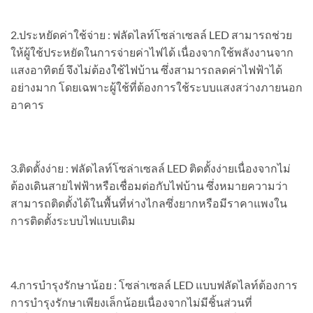
2.ประหยัดค่าใช้จ่าย : ฟลัดไลท์โซล่าเซลล์ LED สามารถช่วย
ให้ผู้ใช้ประหยัดในการจ่ายค่าไฟได้ เนื่องจากใช้พลังงานจาก
แสงอาทิตย์ จึงไม่ต้องใช้ไฟบ้าน ซึ่งสามารถลดค่าไฟฟ้าได้
อย่างมาก โดยเฉพาะผู้ใช้ที่ต้องการใช้ระบบแสงสว่างภายนอก
อาคาร
3.ติดตั้งง่าย : ฟลัดไลท์โซล่าเซลล์ LED ติดตั้งง่ายเนื่องจากไม่
ต้องเดินสายไฟฟ้าหรือเชื่อมต่อกับไฟบ้าน ซึ่งหมายความว่า
สามารถติดตั้งได้ในพื้นที่ห่างไกลซึ่งยากหรือมีราคาแพงใน
การติดตั้งระบบไฟแบบเดิม
4.การบำรุงรักษาน้อย : โซล่าเซลล์ LED แบบฟลัดไลท์ต้องการ
การบำรุงรักษาเพียงเล็กน้อยเนื่องจากไม่มีชิ้นส่วนที่