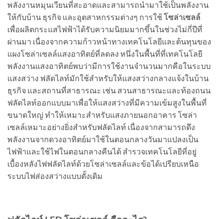
พลังงานหมุนเวียนที่สะอาดและสามารถนำมาใช้เป็นพลังงาน
ให้กับบ้าน ธุรกิจ และอุตสาหกรรมต่างๆ การใช้
โซล่าเซลล์
เพื่อผลิตกระแสไฟฟ้าได้รับความนิยมมากขึ้นในช่วงไม่กี่ปีที่
ผ่านมา เนื่องจากความก้าวหน้าทางเทคโนโลยีและต้นทุนของ
แผงโซล่าเซลล์แสงอาทิตย์ที่ลดลง หนึ่งในพื้นที่ที่เทคโนโลยี
พลังงานแสงอาทิตย์พบว่ามีการใช้งานจำนวนมากคือในระบบ
แสงสว่าง ฟลัดไลท์มักใช้สำหรับให้แสงสว่างกลางแจ้งในบ้าน
ธุรกิจ และสถานที่สาธารณะ เช่น สวนสาธารณะและท้องถนน
ฟลัดไลท์ออกแบบมาเพื่อให้แสงสว่างที่มีความเข้มสูงในพื้นที่
ขนาดใหญ่ ทำให้เหมาะสำหรับแสงภายนอกอาคาร โซล่า
เซลล์เหมาะอย่างยิ่งสำหรับฟลัดไลท์ เนื่องจากสามารถดึง
พลังงานจากดวงอาทิตย์มาใช้ในตอนกลางวันมาแปลงเป็น
ไฟฟ้าและใช้ไฟในตอนกลางคืนได้ สำรวจเทคโนโลยีที่อยู่
เบื้องหลังไฟฟลัดไลท์ด้วยโซล่าเซลล์และข้อได้เปรียบเหนือ
ระบบไฟส่องสว่างแบบดั้งเดิม