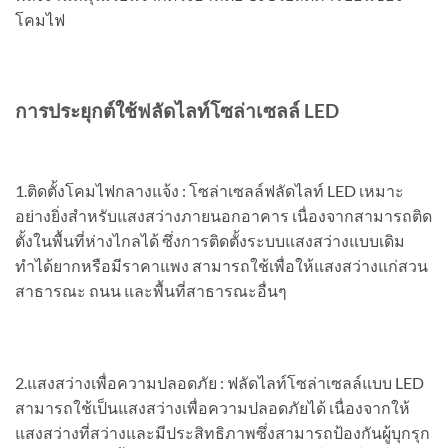
โคมไฟ
การประยุกต์ใช้ฟลัดไลท์โซล่าเซลล์ LED
1.ติดตั้งโคมไฟกลางแจ้ง : โซล่าเซลล์ฟลัดไลท์ LED เหมาะ
อย่างยิ่งสำหรับแสงสว่างภายนอกอาคาร เนื่องจากสามารถติด
ตั้งในพื้นที่ห่างไกลได้ ซึ่งการติดตั้งระบบแสงสว่างแบบเดิม
ทำได้ยากหรือมีราคาแพง สามารถใช้เพื่อให้แสงสว่างแก่สวน
สาธารณะ ถนน และพื้นที่สาธารณะอื่นๆ
2.แสงสว่างเพื่อความปลอดภัย : ฟลัดไลท์โซล่าเซลล์แบบ LED
สามารถใช้เป็นแสงสว่างเพื่อความปลอดภัยได้ เนื่องจากให้
แสงสว่างที่สว่างและมีประสิทธิภาพซึ่งสามารถป้องกันผู้บุกรุก