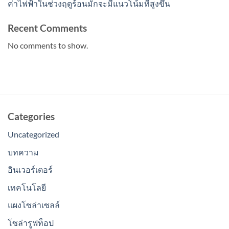
ค่าไฟฟ้าในช่วงฤดูร้อนมักจะมีแนวโน้มที่สูงขึ้น
Recent Comments
No comments to show.
Categories
Uncategorized
บทความ
อินเวอร์เตอร์
เทคโนโลยี
แผงโซล่าเซลล์
โซล่ารูฟท็อป