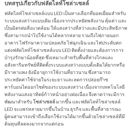
บทสรุปเกี่ยวกับฟลัดไลท์โซล่าเซลล์
ฟลัดไลท์โซล่าเซลล์แบบ LED เป็นทางเลือกที่ยอดเยี่ยมสำหรับ
ระบบแสงสว่างแบบเดิม เนื่องจากประหยัดพลังงาน คุ้มค่า และ
เป็นมิตรต่อสิ่งแวดล้อม ให้แสงสว่างที่สว่างและมีประสิทธิภาพ
ซึ่งสามารถนำไปใช้งานได้หลากหลาย รวมถึงไฟภายนอก
อาคาร ไฟรักษาความปลอดภัย ไฟฉุกเฉิน และไฟประดับตก
แต่งฟลัดไลท์โซล่าเซลล์แบบ LED ติดตั้งง่ายและต้องการการ
บำรุงรักษาน้อยที่สุด ซึ่งเหมาะสำหรับพื้นที่ห่างไกลและ
อสังหาริมทรัพย์ที่ติดตั้งระบบแสงสว่างแบบดั้งเดิมได้ยากหรือ
มีราคาแพง ยังมีอายุการใช้งานที่ยาวนาน ซึ่งสามารถ
ประหยัดค่าใช้จ่ายในระยะยาวและลดการปล่อยก๊าซ
คาร์บอนไดออกไซด์ของระบบแสงสว่าง เนื่องจากเทคโนโลยี
พลังงานแสงอาทิตย์ก้าวหน้าอย่างต่อเนื่อง จึงคาดว่าจะมีการ
พัฒนาสำหรับ
โซล่าเซลล์
มากขึ้น และฟลัดไลท์โซล่าเซลล์
LED จะแพร่หลายมากขึ้นในบ้าน ธุรกิจ และพื้นที่สาธารณะ
ผู้คนสามารถเข้าถึงเลือกใช้งานได้มากขึ้นด้วยโซล่าเซลล์ที่มี
ต้นทุนทีลดลงมากจากแต่ก่อน