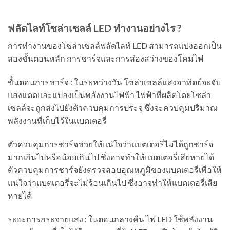
ฟลัดไลท์โซล่าเซลล์ LED ทำงานอย่างไร ?
การทำงานของโซล่าเซลล์ฟลัดไลท์ LED สามารถแบ่งออกเป็น
สองขั้นตอนหลัก การชาร์จและการส่องสว่างของโคมไฟ
ขั้นตอนการชาร์จ : ในระหว่างวัน โซล่าเซลล์แสงอาทิตย์จะจับ
แสงแดดและแปลงเป็นพลังงานไฟฟ้า ไฟฟ้าที่ผลิตโดยโซล่า
เซลล์จะถูกส่งไปยังตัวควบคุมการประจุ ซึ่งจะควบคุมปริมาณ
พลังงานที่เก็บไว้ในแบตเตอรี่
ตัวควบคุมการชาร์จช่วยให้แน่ใจว่าแบตเตอรี่ไม่ได้ถูกชาร์จ
มากเกินไปหรือน้อยเกินไป ซึ่งอาจทำให้แบตเตอรี่เสียหายได้
ตัวควบคุมการชาร์จยังตรวจสอบอุณหภูมิของแบตเตอรี่เพื่อให้
แน่ใจว่าแบตเตอรี่จะไม่ร้อนเกินไป ซึ่งอาจทำให้แบตเตอรี่เสีย
หายได้
ระยะการกระจายแสง : ในตอนกลางคืน ไฟ LED ใช้พลังงาน