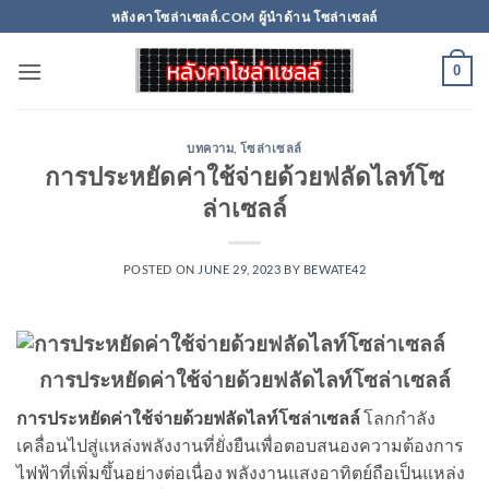
Skip
หลังคาโซล่าเซลล์.COM ผู้นำด้าน โซล่าเซลล์
to
content
0
บทความ
,
โซล่าเซลล์
การประหยัดค่าใช้จ่ายด้วยฟลัดไลท์โซ
ล่าเซลล์
POSTED ON
JUNE 29, 2023
BY
BEWATE42
การประหยัดค่าใช้จ่ายด้วยฟลัดไลท์โซล่าเซลล์
การประหยัดค่าใช้จ่ายด้วยฟลัดไลท์โซล่าเซลล์
โลกกำลัง
เคลื่อนไปสู่แหล่งพลังงานที่ยั่งยืนเพื่อตอบสนองความต้องการ
ไฟฟ้าที่เพิ่มขึ้นอย่างต่อเนื่อง พลังงานแสงอาทิตย์ถือเป็นแหล่ง