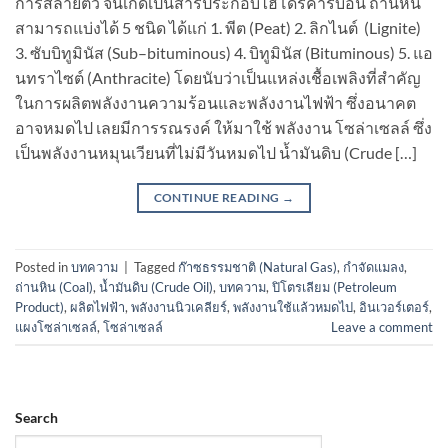
การสลายตัว จนเกิดเป็นสารประกอบไฮโดรคาร์บอน ถ่านหิน
สามารถแบ่งได้ 5 ชนิด ได้แก่ 1. พีต (Peat) 2. ลิกไนต์ (Lignite)
3. ซับบิทูมินัส (Sub–bituminous) 4. บิทูมินัส (Bituminous) 5. แอ
นทราไซต์ (Anthracite) โดยนับว่าเป็นแหล่งเชื้อเพลิงที่สำคัญ
ในการผลิตพลังงานความร้อนและพลังงานไฟฟ้า ซึ่งอนาคต
อาจหมดไป เลยมีการรณรงค์ ให้มาใช้ พลังงาน โซล่าเซลล์ ซึ่ง
เป็นพลังงานหมุนเวียนที่ไม่มีวันหมดไป น้ำมันดิบ (Crude […]
CONTINUE READING
→
Posted in
บทความ
|
Tagged
ก๊าซธรรมชาติ (Natural Gas)
,
กำจัดแมลง
,
ถ่านหิน (Coal)
,
น้ำมันดิบ (Crude Oil)
,
บทความ
,
ปิโตรเลียม (Petroleum
Product)
,
ผลิตไฟฟ้า
,
พลังงานนิวเคลียร์
,
พลังงานใช้แล้วหมดไป
,
อินเวอร์เตอร์
,
แผงโซล่าเซลล์
,
โซล่าเซลล์
Leave a comment
Search